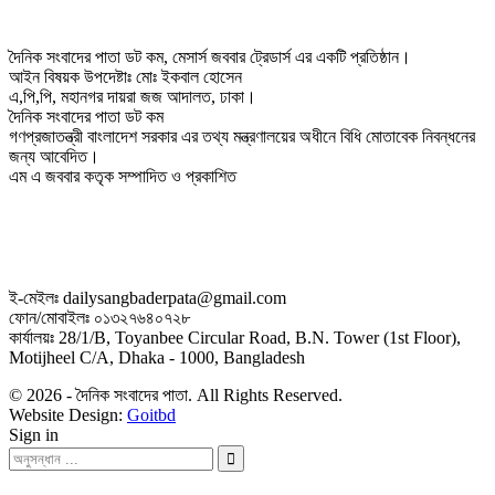
দৈনিক সংবাদের পাতা ডট কম, মেসার্স জববার ট্রেডার্স এর একটি প্রতিষ্ঠান।
আইন বিষয়ক উপদেষ্টাঃ মোঃ ইকবাল হোসেন
এ,পি,পি, মহানগর দায়রা জজ আদালত, ঢাকা।
দৈনিক সংবাদের পাতা ডট কম
গণপ্রজাতন্ত্রী বাংলাদেশ সরকার এর তথ্য মন্ত্রণালয়ের অধীনে বিধি মোতাবেক নিবন্ধনের
জন্য আবেদিত।
এম এ জববার কতৃক সম্পাদিত ও প্রকাশিত
ই-মেইলঃ dailysangbaderpata@gmail.com
ফোন/মোবাইলঃ ০১৩২৭৬৪০৭২৮
কার্যালয়ঃ 28/1/B, Toyanbee Circular Road, B.N. Tower (1st Floor),
Motijheel C/A, Dhaka - 1000, Bangladesh
© 2026 - দৈনিক সংবাদের পাতা. All Rights Reserved.
Website Design:
Goitbd
Sign in