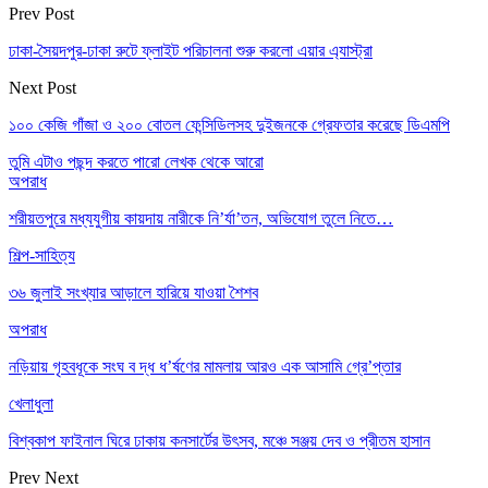
Prev Post
ঢাকা-সৈয়দপুর-ঢাকা রুটে ফ্লাইট পরিচালনা শুরু করলো এয়ার এ্যাস্ট্রা
Next Post
১০০ কেজি গাঁজা ও ২০০ বোতল ফেন্সিডিলসহ দুইজনকে গ্রেফতার করেছে ডিএমপি
তুমি এটাও পছন্দ করতে পারো
লেখক থেকে আরো
অপরাধ
শরীয়তপুরে মধ্যযুগীয় কায়দায় নারীকে নি’র্যা’তন, অভিযোগ তুলে নিতে…
শিল্প-সাহিত্য
৩৬ জুলাই সংখ্যার আড়ালে হারিয়ে যাওয়া শৈশব
অপরাধ
নড়িয়ায় গৃহবধূকে সংঘ ব দ্ধ ধ’র্ষণের মামলায় আরও এক আসামি গ্রে’প্তার
খেলাধুলা
বিশ্বকাপ ফাইনাল ঘিরে ঢাকায় কনসার্টের উৎসব, মঞ্চে সঞ্জয় দেব ও প্রীতম হাসান
Prev
Next