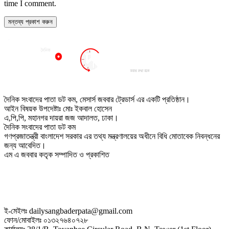
time I comment.
দৈনিক সংবাদের পাতা ডট কম, মেসার্স জববার ট্রেডার্স এর একটি প্রতিষ্ঠান।
আইন বিষয়ক উপদেষ্টাঃ মোঃ ইকবাল হোসেন
এ,পি,পি, মহানগর দায়রা জজ আদালত, ঢাকা।
দৈনিক সংবাদের পাতা ডট কম
গণপ্রজাতন্ত্রী বাংলাদেশ সরকার এর তথ্য মন্ত্রণালয়ের অধীনে বিধি মোতাবেক নিবন্ধনের
জন্য আবেদিত।
এম এ জববার কতৃক সম্পাদিত ও প্রকাশিত
ই-মেইলঃ dailysangbaderpata@gmail.com
ফোন/মোবাইলঃ ০১৩২৭৬৪০৭২৮