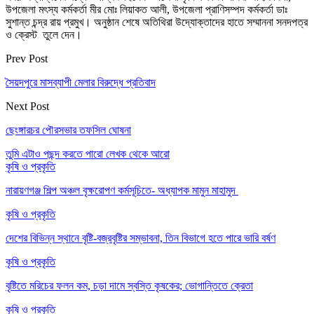
উপজেলা মৎস্য কর্মকর্তা মীর মোঃ লিয়াকত আলী, উপজেলা প্রাণিসম্পদ কর্মকর্তা ডাঃ
সুশান্ত চন্দ্র রায় প্রমুখ। অনুষ্ঠান শেষে অতিথিরা উদ্যোক্তাদের হাতে সম্মাননা সনদপত্র
ও ক্রেস্ট তুলে দেন।
Prev Post
সৈয়দপুরে মাসব্যাপী মেলার বিরুদ্ধে প্রতিবাদ
Next Post
ছেংঙ্গারচর পৌরসভার তফসিল ঘোষনা
তুমি এটাও পছন্দ করতে পারো
লেখক থেকে আরো
কৃষি ও প্রকৃতি
নারায়ণগঞ্জ শিল্প অঞ্চল বৃক্ষরোপণ কর্মসূচিতে- অধ্যাপক মামুন মাহামুদ
কৃষি ও প্রকৃতি
দেশের বিভিন্ন স্থানে বৃষ্টি-বজ্রবৃষ্টির সম্ভাবনা, তিন বিভাগে হতে পারে ভারি বর্ষণ
কৃষি ও প্রকৃতি
বৃষ্টিতে মরিচের ফলন কম, চড়া দামে স্বস্তি কৃষকের; ভোগান্তিতে ক্রেতা
কৃষি ও প্রকৃতি