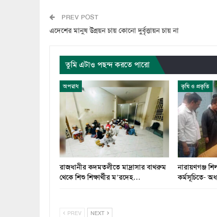
PREV POST
এদেশের মানুষ উন্নয়ন চায় কোনো দুর্বৃত্তায়ন চায় না
তুমি এটাও পছন্দ করতে পারো
অপরাধ
কৃষি ও প্রকৃতি
রাজধানীর কদমতলীতে মাদ্রাসার বাথরুম
নারায়ণগঞ্জ শিল
থেকে শিশু শিক্ষার্থীর ম’রদেহ…
কর্মসূচিতে- অ
PREV
NEXT