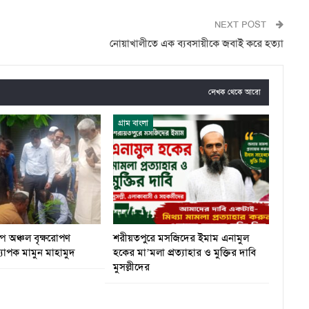
NEXT POST
নোয়াখালীতে এক ব্যবসায়ীকে জবাই করে হত্যা
লেখক থেকে আরো
গ্রাম বাংলা
্প অঞ্চল বৃক্ষরোপণ
শরীয়তপুরে মসজিদের ইমাম এনামুল
ধ্যাপক মামুন মাহামুদ
হকের মা’মলা প্রত্যাহার ও মুক্তির দাবি
মুসল্লীদের