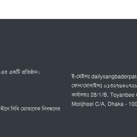
এর একটি প্রতিষ্ঠান।
ই-মেইলঃ dailysangbaderp
ফোন/মোবাইলঃ ০১৩২৭৬৪০৭২
কার্যালয়ঃ 28/1/B, Toyanbee 
Motijheel C/A, Dhaka - 10
র অধীনে বিধি মোতাবেক নিবন্ধনের