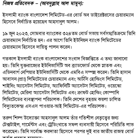
নিজস্ব প্রতিবেদক – (আবদুল্লাহ আল মামুন):
ইসলামী ব্যাংক বাংলাদেশ লিমিটেড-এর বোর্ড অব ডাইরেক্টরসের চেয়ারম্যান
হিসেবে নির্বাচিত হয়েছেন আহসানুল আলম।
১৯ জুন ২০২৩, সোমবার ব্যাংকের ৩২৪তম বোর্ড সভায় সর্বসম্মতিক্রমে তিনি
চেয়ারম্যান নির্বাচিত হন। এর আগে তিনি ইউনিয়ন ব্যাংক লিমিটেডের
চেয়ারম্যান হিসেবে দায়িত্ব পালন করেন।
গতকাল ইসলামী ব্যাংক বাংলাদেশের সংবাদ বিজ্ঞপ্তিতে এ তথ্য জানানো
হয়। তিনি যুক্তরাজ্যের ইউনিভার্সিটি অব ব্র্যাডফোর্ড থেকে স্নাতক এবং
এডিনবার্গ নেপিয়ার ইউনিভার্সিটি থেকে এমবিএ সম্পন্ন করেন। তিনি হাসান
আবাসন (প্রাঃ) লিমিটেডের চেয়ারম্যান এবং আর্টসি হোল্ডিংস লিমিটেড,
শাইনিং অ্যাসেটস লিমিটেড, অ্যাফিনিটি অ্যাসেটস লিমিটেড, ওয়েস্কো
লিমিটেড, মেরিনা অ্যাসেটস লিমিটেড এবং ক্রাফট হোল্ডিং কোম্পানি
লিমিটেডের ব্যবস্থাপনা পরিচালক। তিনি দেশের বৃহত্তম কয়লা চালিত
বিদ্যুতকেন্দ্র এসএস পাওয়ার-আই লিমিটেড-এর পরিচালক।
তরুণ শিল্প উদ্যোক্তা আহসানুল আলম তাঁর গতিশীল নেতৃত্বের জন্য
টেক্সটাইল, গার্মেন্টস এবং ট্রেডিংখাতে সফল ব্যবসায়ী হিসেবে পরিচিতি লাভ
করেছেন। তিনি সর্বোচ্চ করদাতা হিসেবে পরপর দুই বার জাতীয় রাজস্ব বোর্ড