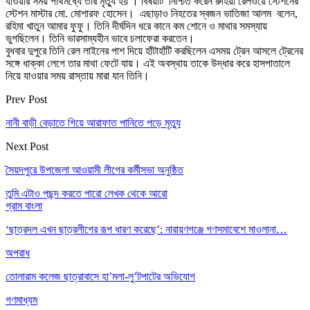
যাওয়ার সময় পথিমধ্যে তার মৃত্যু হয় । বিষয়টি নিশ্চিত করেন রুহিয়া রেলওয়ে স্টেশনের
স্টেশন মাস্টার মো. মোশারফ হোসেন। এছাড়াও নিহতের স্বজন ভাতিজা আলম বলেন,
রহিমা খাতুন আমার ফুফু। তিনি দীর্ঘদিন ধরে কানে কম শোনে ও মাথার সমস্যায়
ভুগছিলেন। তিনি ভারসাম্যহীন ভাবে চলাফেরা করতেন।
বুধবার দুপুরে তিনি রেল লাইনের পাশ দিয়ে হাঁটাহাঁটি করছিলেন এসময় ট্রেন আসলে ট্রেনের
সঙ্গে ধাক্কা লেগে তার মাথা ফেটে যায়। এই অবস্থায় তাকে উদ্ধার করে হাসপাতালে
নিয়ে যাওয়ার সময় রাস্তায় মারা যান তিনি।
Prev Post
নানী বাড়ী বেড়াতে গিয়ে আরাফাত পানিতে পড়ে মৃত্যু
Next Post
সৈয়দপুরে উপজেলা আওয়ামী লীগের কর্মীসভা অনুষ্ঠিত
তুমি এটাও পছন্দ করতে পারো
লেখক থেকে আরো
গ্রাম বাংলা
‘ছাত্রদল এখন ছাত্রলীগের রূপ ধারণ করেছে’: নারায়ণগঞ্জে গণসমাবেশে মাওলানা…
অপরাধ
তোলারাম কলেজ ছাত্রাবাসে হা’মলা-লু’টপাটের অভিযোগ
গণমাধ্যম