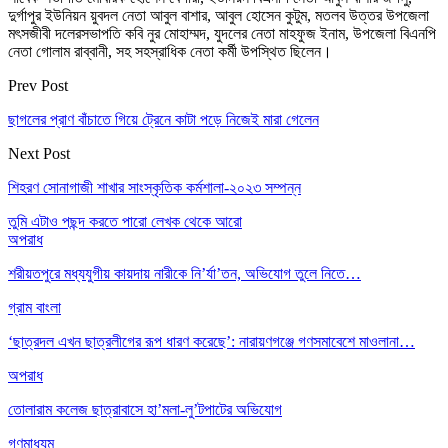
দুর্গাপুর ইউনিয়ন য়ুবদল নেতা আবুল বাশার, আবুল হোসেন কুটুম, মতলব উত্তর উপজেলা
মৎসজীবী দলেরসভাপতি কবি নুর মোহাম্মদ, যুদলের নেতা মাহফুজ ইনাম, উপজেলা বিএনপি
নেতা গোলাম রাব্বানী, সহ সহস্রাধিক নেতা কর্মী উপস্থিত ছিলেন।
Prev Post
ছাগলের প্রাণ বাঁচাতে গিয়ে ট্রেনে কাটা পড়ে নিজেই মারা গেলেন
Next Post
শিহরণ সোনাগাজী শাখার সাংস্কৃতিক কর্মশালা-২০২৩ সম্পন্ন
তুমি এটাও পছন্দ করতে পারো
লেখক থেকে আরো
অপরাধ
শরীয়তপুরে মধ্যযুগীয় কায়দায় নারীকে নি’র্যা’তন, অভিযোগ তুলে নিতে…
গ্রাম বাংলা
‘ছাত্রদল এখন ছাত্রলীগের রূপ ধারণ করেছে’: নারায়ণগঞ্জে গণসমাবেশে মাওলানা…
অপরাধ
তোলারাম কলেজ ছাত্রাবাসে হা’মলা-লু’টপাটের অভিযোগ
গণমাধ্যম