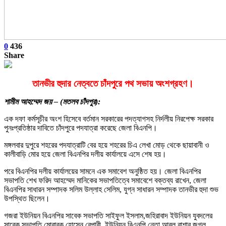
0
436
Share
তানভীর হুদার নেত্বতে চাঁদপুরে পথ সভায় অংশগ্রহণ।
শামীম আহম্মেদ জয় – (মতলব চাঁদপুর):
এক দফা কর্মসূচীর অংশ হিসেবে বর্তমান সরকারের পদত্যাগসহ নির্দলীয় নিরপেক্ষ সরকার
পুনঃপ্রতিষ্ঠার দাবিতে চাঁদপুরে পদযাত্রা করেছে জেলা বিএনপি।
মঙ্গলবার দুপুরে শহরের পদযাত্রাটি বের হয়ে শহরের চিএ লেখা মোড় থেকে ছায়াবানী ও
কালীবাড়ি মোর হয়ে জেলা বিএনপির দলীয় কার্যালয়ে এসে শেষ হয়।
পরে বিএনপির দলীয় কার্যালয়ের সামনে এক সমাবেশ অনুষ্ঠিত হয়। জেলা বিএনপির
সভাপতি শেখ ফরিদ আহম্মেদ মানিকের সভাপতিত্বে সমাবেশে বক্তব্য রাখেন, জেলা
বিএনপির সাধারন সম্পাদক সলিম উল্লাহ সেলিম, যুগ্ন সাধারন সম্পাদক তানভীর হুদা শুভ
উপস্থিত ছিলেন।
গজরা ইউনিয়ন বিএনপির সাবেক সভাপতি সাইফুল ইসলাম,জহিরাবাদ ইউনিয়ন যুবদলের
সাবেক সভাপতি মোবারক হোসেন বেপারী, ইউনিয়ন বিএনপি নেতা আবুল বাশার জগলু,