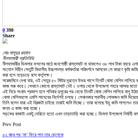
0
398
Share
মোঃ মাসুদুর রহমান
নীলফামারী প্রতিনিধি:
নীলফামারীর ডিমলায় ফসলের মাঠে জনগোষ্ঠী রাস্তাঘাট না থাকলেও ৩৮ লাখ টাকা ব্যয়ে এলজি
সংযোগ বিহীন সেতুটি বিভাগীয় উচ্চপদস্থ কর্মকর্তারা পরিদর্শনে আসবেন সে কারণে কৃষি জমিত
করা হলে নড়েচড়ে বসে কর্তৃপক্ষ।
সরেজমিনে দেখা যায়, ওই সেতুর ৫০ মিটার দূরত্বে উভয় পাশে তিনটি বোমা মেশিন লাগিয়ে 
কাজ শুরু করে। সেখানে কোনো রাস্তাঘাট নেই। ওপার থেকে উপজেলা শহরে আসার মত
এই নিয়ে সংবাদ প্রকাশ হলে শনিবার দুপুরের পর থেকে তিনটি বোমা মেশিন লাগিয়ে বাল
বোমা মেশিনগুলো এমপি সাহেবের নির্দেশই চলছে। সেখানকার স্থানীয় লোকজন জমি দিয়েছ
তিনি বলেন যারা এই ব্রিজটা চাইছে তারাই জমি দিচ্ছে। তারা বলেছে উচু জমি লাগলেও
জন্য এ কাজ করা হচ্ছে।
সড়কের কাজটা একটু দেরিতে হতো এখন তাড়াতাড়ি করা হচ্ছে। ডিমলা উপজেলা নির্বাহী কর
Prev Post
৫২ বছর পর ‘মা’ ফিরে পান তার ছেলেকে