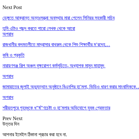
Next Post
ডেঙ্গুতে আক্রান্ত অন্তঃসত্ত্বা অবস্থায় মারা গেলেন সিনিয়র সহকারী সচিব
তুমি এটাও পছন্দ করতে পারো
লেখক থেকে আরো
অপরাধ
রাজধানীর কদমতলীতে মাদ্রাসার বাথরুম থেকে শিশু শিক্ষার্থীর ম’রদেহ…
কৃষি ও প্রকৃতি
নারায়ণগঞ্জ শিল্প অঞ্চল বৃক্ষরোপণ কর্মসূচিতে- অধ্যাপক মামুন মাহামুদ
অপরাধ
জামায়াতের জুলাই অভ্যুত্থান অনুষ্ঠানে বিএনপির হা’মলা, ভিডিও ধারণ করার সাংবাদিকক
অপরাধ
শরীয়তপুরে গৃহবধূকে ধ”র্ষ”ণচেষ্টা ও হা’মলার অভিযোগে যুবক গ্রেফতার
Prev
Next
উত্তর দিন
আপনার ইমেইল ঠিকানা প্রচার করা হবে না.