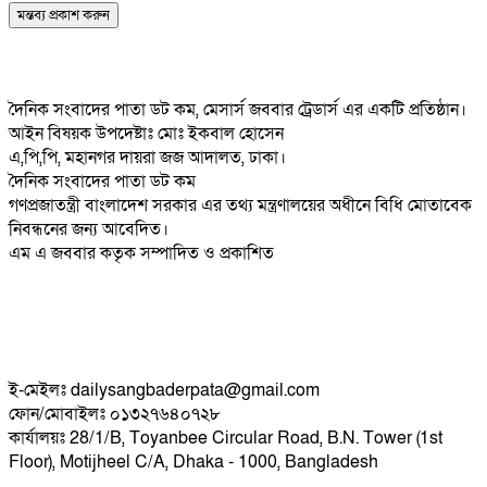
দৈনিক সংবাদের পাতা ডট কম, মেসার্স জববার ট্রেডার্স এর একটি প্রতিষ্ঠান।
আইন বিষয়ক উপদেষ্টাঃ মোঃ ইকবাল হোসেন
এ,পি,পি, মহানগর দায়রা জজ আদালত, ঢাকা।
দৈনিক সংবাদের পাতা ডট কম
গণপ্রজাতন্ত্রী বাংলাদেশ সরকার এর তথ্য মন্ত্রণালয়ের অধীনে বিধি মোতাবেক
নিবন্ধনের জন্য আবেদিত।
এম এ জববার কতৃক সম্পাদিত ও প্রকাশিত
ই-মেইলঃ dailysangbaderpata@gmail.com
ফোন/মোবাইলঃ ০১৩২৭৬৪০৭২৮
কার্যালয়ঃ 28/1/B, Toyanbee Circular Road, B.N. Tower (1st
Floor), Motijheel C/A, Dhaka - 1000, Bangladesh