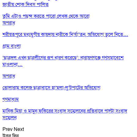
জাতীয় শোক দিবস পালিত
তুমি এটাও পছন্দ করতে পারো
লেখক থেকে আরো
অপরাধ
শরীয়তপুরে মধ্যযুগীয় কায়দায় নারীকে নি’র্যা’তন, অভিযোগ তুলে নিতে…
গ্রাম বাংলা
‘ছাত্রদল এখন ছাত্রলীগের রূপ ধারণ করেছে’: নারায়ণগঞ্জে গণসমাবেশে
মাওলানা…
অপরাধ
তোলারাম কলেজ ছাত্রাবাসে হা’মলা-লু’টপাটের অভিযোগ
গণমাধ্যম
মানিক মিয়া ও মামুন ফকিরের সংবাদ সম্মেলনের প্রতিবাদে পাল্টা সংবাদ
সম্মেলন
Prev
Next
উত্তর দিন