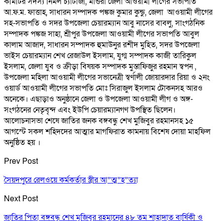
কমিটির সদস্য নির্মল চ্যাটার্জী, মাগুরা জেলা আওয়ামী লীগের সভাপতি
আ.ফ.ম. ফাত্তাহ, সাধারন সম্পাদক পঙ্কজ কুমার কুন্ডু, জেলা আওয়ামী লীগের
সহ-সভাপতি ও সদর উপজেলা চেয়ারম্যান আবু নাসের বাবলু, সাংগঠনিক
সম্পাদক পঙ্কজ সাহা, শ্রীপুর উপজেলা আওয়ামী লীগের সভাপতি আবুল
কালাম আজাদ, সাধারন সম্পাদক হুমাউনুর রশীদ মুহিত, সদর উপজেলা
ভাইস চেয়ারম্যান শেখ রেজাউল ইসলাম, যুগ্ম সম্পাদক কাজী তারিকুল
ইসলাম, জেলা যুব ও ক্রীড়া বিষয়ক সম্পাদক মুস্তাফিজুর রহমান স্বপন ,
উপজেলা মহিলা আওয়ামী লীগের সভানেত্রী স্বর্ণালী জোয়ারদার রিয়া ও ২নং
ওয়ার্ড আওয়ামী লীগের সভাপতি মোঃ সিরাজুল ইসলাম টোকনসহ আরও
অনেকে। এছাড়াও অনুষ্ঠানে জেলা ও উপজেলা আওয়ামী লীগ ও অঙ্গ-
সংগঠনের নেতৃবৃন্দ এবং ইউপি চেয়ারম্যানগণ উপস্থিত ছিলেন।
আলোচনাসভা শেষে জাতির জনক বঙ্গবন্ধু শেখ মুজিবুর রহমানসহ ১৫
আগস্টে সকল শহিদদের আত্মার মাগফিরাত কামনায় বিশেষ দোয়া মাহফিল
অনুষ্ঠিত হয় ।
Prev Post
সৈয়দপুরে রেলওয়ে কর্মকর্তার স্ত্রীর আ”ত্ম”হ”ত্যা
Next Post
জাতির পিতা বঙ্গবন্ধু শেখ মুজিবুর রহমানের ৪৮ তম শাহাদাত বার্ষিকী ও