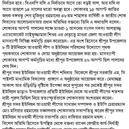
নির্বাচন হবে। বিএনপি যদি এ নির্বাচনে আসে তো বড়ই ভাল, আর যদি না
আসে তাহলে ১৪ সালের মতো অবস্থা হবে। শোকাবহ ১৫ আগস্ট জাতির
জনক বঙ্গবন্ধু শেখ মুজিবুর রহমানের ৪৮তম শাহাদত বার্ষিকী ও জাতীয় শোক
দিবসের আলোচনাসভায় প্রধান অতিথির বক্তব্যে তিনি এ কথাগুলি বলেন।
শোকাবহ আগস্ট পালনের লক্ষে মাগুরা-১ আসনের সংসদ সদস্য আলহাজ্জ্ব
এ্যাডভোকেট সাইফুজ্জামান শিখর এর নেতৃত্বে মাগুরা জেলা আওয়ামী লীগ
মাসব্যাপী বিভিন্ন কর্মসূচি গ্রহন করেছেন। এর অংশ হিসেবে শ্রীপুর উপজেলার
৮ টি ইউনিয়নে আওয়ামী লীগ ও ইউনিয়ন পরিষদের উদ্যোগে পৃথক
পৃথকভাবে শোকসভা ও দোয়া অনুষ্ঠানের আয়োজন করা হয়। মাসব্যাপী
শোকাবহ আগস্ট কর্মসুচির মধ্যে শ্রীপুর উপজেলায় ২৬ আগস্ট ছিল পালনের
শেষ দিন।
শ্রীপুর সদর ইউনিয়ন আওয়ামী লীগ শনিবার বিকেলে শ্রীপুর সরকারি এম, সি
পাইলট মাধ্যমিক বিদ্যালয় প্রাঙ্গণে এ অনুষ্ঠানের আয়োজন করে। মেঘাচ্ছন্ন
আকাশ আর গুঁড়িগুঁড়ি বৃষ্টিকে উপেক্ষা করে দুপুরের পর থেকেই শ্রীপুর সদর
ইউনিয়ন ছাড়াও উপজেলার প্রতিটি ইউনিয়ন থেকে আওয়ামী লীগের শতশত
নারী-পুরুষ মিছিল নিয়ে স্বতঃস্ফুর্তভাকে শোকসভায় অংশগ্রহন করেন।
শ্রীপুর সদর ইউনিয়ন আওয়ামী লীগের সাধারন সম্পাদক ও ইউপি চেয়ারম্যান
মোঃ মসিয়ার রহমানের সঞ্চালনায় শোকসভায় সভাপতিত্ব করেন শ্রীপুর সদর
ইউনিয়ন আওয়ামী লীগের সভাপতি মোঃ বাদিয়ার রহমান মন্ডল ।
বিশেষ অতিথি হিসেবে উপস্থিত থেকে বক্তব্য রাখেন কেন্দ্রীয় কার্য-নির্বাহী