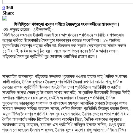
0
360
Share
ফিলিস্তিনে গণহত্যা বন্ধের দাবীতে সৈয়দপুরে সংবাদকর্মীদের মানববন্ধন।
মোঃ মাসুদুর রহমান – (নীলফামারী):
ফিলিস্তিনে দখলদার ইয়াহদী সন্ত্রাসীদের আগ্রাসনের প্রতিবাদে ও নির্বিচার গণহত্যার
বন্ধের দাবীতে নীলফামারীর সৈয়দপুরে মানববন্ধন করেছে সাংবাদিকরা। ১৯ অক্টোবর
বৃহস্পতিবার সৈয়দপুর শহরের শহীদ ডা. জিকরুল হক সড়কে প্রেসক্লাবের সামনে সকাল
১১ টায় এই কার্যক্রম অনুষ্ঠিত হয়। এতে সভাপতিত্ব করেন দৈনিক আমার সংবাদ
পত্রিকার সৈয়দপুর প্রতিনিধি নুর মোহাম্মদ ওয়ালিউর রহমান রতন।
সাপ্তাহিক জনসমস্যা পত্রিকার সম্পাদক প্রভাষক শওকত হায়াত শাহ, দৈনিক সংবাদের
কাজী জাহিদ, দৈনিক যুগান্তর সৈয়দপুর প্রতিনিধি সৈয়দা রুখশানা জামান শানু, দৈনিক
ভোরের কাগজ প্রতিনিধি জিকরুল হক,দৈনিক ঢাকা প্রতিদিনের প্রতিনিধি ও জাতীয়
সাংবাদিক সংস্থা সৈয়দপুর উপজেলা শাখার সভাপতি, সাপ্তাহিক নীলফামারী চিত্রের নির্বাহী
সম্পাদক শাহিদুল সরকার দুলাল, ডেইলি অবজারভার সৈয়দপুর প্রতিনিধি, দৈনিক
মুক্তভাষার ভারপ্রাপ্ত সম্পাদক ও বাংলাদেশ মফস্বল সাংবাদিক ফোরাম সৈয়দপুর শাখার
সাধারণ সম্পাদক সাব্বির আহমেদ সাবের, দৈনিক দিনকাল প্রতিনিধি মিজানুর রহমান মিলন,
আনন্দ টিভির সৈয়দপুর প্রতিনিধি মিজানুর রহমান মহসিন, দৈনিক ভোরের পাতা প্রতিনিধি ও
দৈনিক মানববার্তার স্টাফ রিপোর্টার জয়নাল আবেদীন হিরো, দৈনিক আজকের বসুন্ধরার
সংবাদদাতা তাজু আহমেদ, চ্যানেল এস প্রতিনিধি সাদিকুল ইসলাম সাদিক, রংপুর ব্যুরো
প্রধান মোকছেদুল ইসলাম পারভেজ, দৈনিক যুগের আলোর রাজু আহমেদ,এশিয়ান টিভির