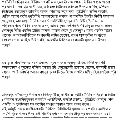
প্রতিনিধি মাইনুল হক, সিনিয়র সাংবাদিক জহুরুল ইসলাম খোকন, দৈনিক খবরের আলো
প্রতিনিধি শাহজাহান আলী মনন, নর্থবেঙ্গল নিউজের জাহিদুল ইসলাম জাহিদ, এপিএন
নিউজের চেয়ারম্যান জাহাঙ্গীর আলম, আমাদের নতুন সময় প্রতিনিধি মোমিন আজাদ,
দৈনিক আমার বার্তার প্রতিনিধি আকাসাদৌলা আকাশ, সাপ্তাহিক চিকলীর নির্বাহী সম্পাদক
আব্দুল্লাহ আল মামুন, দৈনিক মানবার্তা প্রতিনিধি হুমায়ুন রশিদ লিটন, দৈনিক ঢাকা
পত্রিকার প্রতনিধি ফিরোজ আহমেদ, আমার সুন্দর দেশ প্রতিনিধি মাসুদুর রহমান লেলিন,
সৈয়দপুর সিটির এডমিন তামিম ইকবাল, হ্যালো সৈয়দপুর ফেসবুক পেজের এডমিন আব্দুল
খালেক, অনালাইনভিত্তিক সংবাদকর্মী আমির হোসেন, বন্ধন সাংস্কৃতিক সংগঠনের
সাধারণ সম্পাদক রইজ উদ্দিন রকি, অনলাইন ভিত্তিক সংবাদকর্মী সুলতান ভাইজান
প্রমুখ।
এছাড়াও সাংবাদিকদের সাথে একাত্মতা প্রকাশ করে বক্তব্য রাখেন, বিশিষ্ট ব্যবসায়ী
সমাজসেবক ও যুবনেতা রবিউল ইসলাম রবি, স্বেচ্ছাসেবী মনোয়ার হোসেন, ব্যবসায়ী দুলাল
হোসেন ও নীলফামারী শহরের বায়তুর নুর মসজিদের ইমাম ও খতিব মমিনুল ইসলাম সৈয়দপুরী
প্রমুখ।
মানববন্ধনে সৈয়দপুর উপজেলার বিভিন্ন টিভি, জাতীয় ও স্থানীয় দৈনিক পত্রিকা ও নিউজ
পোর্টালের সাংবাদিকবৃন্দসহ অনলাইন একটিভিস্ট, কনটেন্ট রাইটার, প্রতিষ্ঠিত ফেসবুক পেজ
এডমিন ও ইউটিউবার সহ শতাধিক সাধারণ মানুষও অংশ গ্রহণ করেন।
এই কর্মসূচী থেকে স্বাধীনতাকামী নির্যাতিত ফিলিস্তিনি মুসলমানদের প্রতি সহমর্মিতা ও
সংহতি প্রকাশ করে ইসরায়েলী বাহিনীর নৃশংস গণহত্যার তীব্র প্রতিবাদ জানানো হয়।