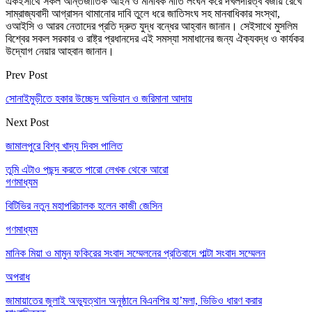
একইসাথে সকল আন্তর্জাতিক আইন ও মানবিক নীতি লংঘন করে দখলদারত্ব বজায় রেখে
সাম্রাজ্যবাদী আগ্রাসন থামানোর দাবি তুলে ধরে জাতিসংঘ সহ মানবাধিকার সংস্থা,
ওআইসি ও আরব নেতাদের প্রতি দ্রুত যুদ্ধ বন্ধের আহ্বান জানান। সেইসাথে মুসলিম
বিশ্বের সকল সরকার ও রাষ্ট্র প্রধানদের এই সমস্যা সমাধানের জন্য ঐক্যবদ্ধ ও কার্যকর
উদ্যোগ নেয়ার আহবান জানান।
Prev Post
সোনাইমুড়ীতে হকার উচ্ছেদ অভিযান ও জরিমানা আদায়
Next Post
জামালপুরে বিশ্ব খাদ্য দিবস পালিত
তুমি এটাও পছন্দ করতে পারো
লেখক থেকে আরো
গণমাধ্যম
বিটিভির নতুন মহাপরিচালক হলেন কাজী জেসিন
গণমাধ্যম
মানিক মিয়া ও মামুন ফকিরের সংবাদ সম্মেলনের প্রতিবাদে পাল্টা সংবাদ সম্মেলন
অপরাধ
জামায়াতের জুলাই অভ্যুত্থান অনুষ্ঠানে বিএনপির হা’মলা, ভিডিও ধারণ করার