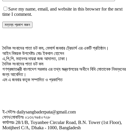
Save my name, email, and website in this browser for the next
time I comment.
দৈনিক সংবাদের পাতা ডট কম, মেসার্স জববার ট্রেডার্স এর একটি প্রতিষ্ঠান।
আইন বিষয়ক উপদেষ্টাঃ মোঃ ইকবাল হোসেন
এ,পি,পি, মহানগর দায়রা জজ আদালত, ঢাকা।
দৈনিক সংবাদের পাতা ডট কম
গণপ্রজাতন্ত্রী বাংলাদেশ সরকার এর তথ্য মন্ত্রণালয়ের অধীনে বিধি মোতাবেক নিবন্ধনের
জন্য আবেদিত।
এম এ জববার কতৃক সম্পাদিত ও প্রকাশিত
ই-মেইলঃ dailysangbaderpata@gmail.com
ফোন/মোবাইলঃ ০১৩২৭৬৪০৭২৮
কার্যালয়ঃ 28/1/B, Toyanbee Circular Road, B.N. Tower (1st Floor),
Motijheel C/A, Dhaka - 1000, Bangladesh