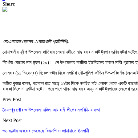
Share
মোঃএনায়েত হোসেন -(নোয়াখালী প্রতিনিধি):
নোয়াখালীর দ্বীপ উপজেলা হাতিয়ার মেঘনা নদীতে মাছ ধরার একটি ট্রলার ডুবির ঘটনা 
নিখোঁজ জেলের নাম মৃদুল (২০)। সে উপজেলার নলচিরা ইউনিয়নের ফজল মাঝি গ্রামের হর
সোমবার (১১ ডিসেম্বর) বিকেল ৩টার দিকে নলচিরা নৌ-পুলিশ ফাঁড়ির উপ-পরিদর্শক (এসআ
অমিত কুমার বলেন, গতকাল রাত সাড়ে ১২টার দিকে নলচিরা ঘাট এলাকা থেকে একটি বলগেট চট
ধাক্কা দিলে এ দুর্ঘটনা ঘটে। পরে পাশে থাকা মাছ ধরার অন্য একটি ট্রলারের জেলেরা ডু
Prev Post
সৈয়দপুর পৌর ও উপজেলা মহিলা আওয়ামী লীগের মতবিনিময় সভা
Next Post
৩৬ ঘণ্টার অবরোধ ডেকেছে বিএনপি ও জামায়াতে ইসলামী