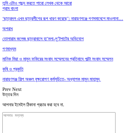
তুমি এটাও পছন্দ করতে পারো
লেখক থেকে আরো
গ্রাম বাংলা
‘ছাত্রদল এখন ছাত্রলীগের রূপ ধারণ করেছে’: নারায়ণগঞ্জে গণসমাবেশে মাওলানা…
অপরাধ
তোলারাম কলেজ ছাত্রাবাসে হা’মলা-লু’টপাটের অভিযোগ
গণমাধ্যম
মানিক মিয়া ও মামুন ফকিরের সংবাদ সম্মেলনের প্রতিবাদে পাল্টা সংবাদ সম্মেলন
কৃষি ও প্রকৃতি
নারায়ণগঞ্জ শিল্প অঞ্চল বৃক্ষরোপণ কর্মসূচিতে- অধ্যাপক মামুন মাহামুদ
Prev
Next
উত্তর দিন
আপনার ইমেইল ঠিকানা প্রচার করা হবে না.