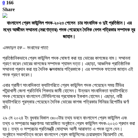
0
166
Share
বাংলাদেশ প্রেস কাউন্সিল পদক-২০২৩ পেলেন চার সাংবাদিক ও দুই প্রতিষ্ঠান। এর
মধ্যে আজীবন সম্মাননা (মরণোত্তর) পদক পেয়েছেন দৈনিক বেগম পত্রিকার সম্পাদক নূর
জাহান।
এমদাদুল হক – সংবাদের পাতা:
প্রতিষ্ঠানিকভাবে প্রেস কাউন্সিল পদক ঘোষণা করা হয় ভোরের কাগজের নাম। সম্মাননা
গ্রহণ করেন ভোরের কাগজের সম্পাদক শ্যামল দত্ত। এছাড়া, আঞ্চলিক প্রাতিষ্ঠানিক
সম্মাননা প্রদান করা হয় দৈনিক কক্সবাজার পত্রিকাকে। এর সম্পাদক ফাতেমা জাহান এই
পদক গ্রহণ করেন।
এবার গ্রামীণ সাংবাদিকতা ক্যাটাগরিতে প্রেস কাউন্সিল পদক পেয়েছেন সময় টিভির
পটুয়াখালী জেলা প্রতিনিধি শিকদার জামী হোসেন। উন্নয়ন সাংবাদিকতা ক্যাটাগরিতে
পদক পেয়েছেন বাংলাদেশ টেলিভিশনের প্রযোজক ইকবাল হোসেন। এছাড়া, নারী
ক্যাটাগরিতে পুরস্কার পেয়েছেন দৈনিক ভোরের কাগজ পত্রিকার সিনিয়র রিপোর্টার ঝর্ণা
মনি।
২৯ মে ২০২৪ ইং বুধবার বিকাল ৩ঃ০০টায় তথ্য ভবনে বাংলাদেশ প্রেস কাউন্সিল এবং
তথ্য ও সম্প্রচার মন্ত্রণালয় আয়োজিত অনুষ্ঠানে প্রেস কাউন্সিল পদক-২০২৩ প্রদান করা
হয়। তথ্য ও সম্প্রচার প্রতিমন্ত্রী মোহাম্মদ আলী আরাফাত এ পদক তুলে দেন।
অনুষ্ঠানে সভাপতিত্ব করেন বাংলাদেশ প্রেস কাউন্সিলের চেয়ারম্যান বিচারপতি মো.