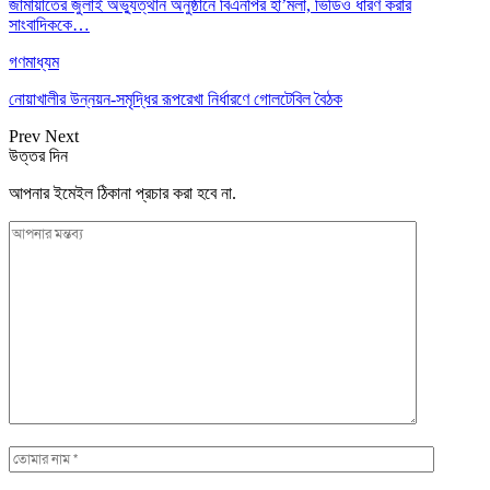
জামায়াতের জুলাই অভ্যুত্থান অনুষ্ঠানে বিএনপির হা’মলা, ভিডিও ধারণ করার
সাংবাদিককে…
গণমাধ্যম
নোয়াখালীর উন্নয়ন-সমৃদ্ধির রূপরেখা নির্ধারণে গোলটেবিল বৈঠক
Prev
Next
উত্তর দিন
আপনার ইমেইল ঠিকানা প্রচার করা হবে না.