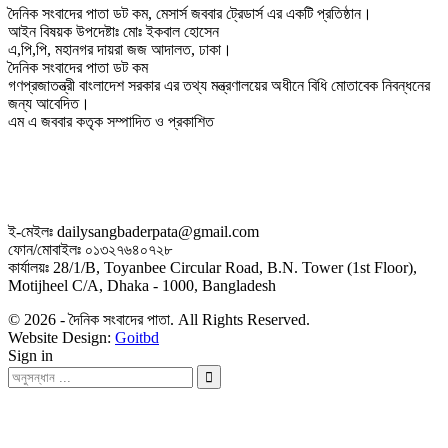
দৈনিক সংবাদের পাতা ডট কম, মেসার্স জববার ট্রেডার্স এর একটি প্রতিষ্ঠান।
আইন বিষয়ক উপদেষ্টাঃ মোঃ ইকবাল হোসেন
এ,পি,পি, মহানগর দায়রা জজ আদালত, ঢাকা।
দৈনিক সংবাদের পাতা ডট কম
গণপ্রজাতন্ত্রী বাংলাদেশ সরকার এর তথ্য মন্ত্রণালয়ের অধীনে বিধি মোতাবেক নিবন্ধনের
জন্য আবেদিত।
এম এ জববার কতৃক সম্পাদিত ও প্রকাশিত
ই-মেইলঃ dailysangbaderpata@gmail.com
ফোন/মোবাইলঃ ০১৩২৭৬৪০৭২৮
কার্যালয়ঃ 28/1/B, Toyanbee Circular Road, B.N. Tower (1st Floor),
Motijheel C/A, Dhaka - 1000, Bangladesh
© 2026 - দৈনিক সংবাদের পাতা. All Rights Reserved.
Website Design:
Goitbd
Sign in