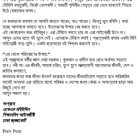
টোটালি বস্তুবাদী, নিরেট ভোগবাদী। পরবর্তী পৃথিবীর নেতৃত্ব এরা দেবে ভাবতেই শিহরে
উঠে হেজাজের কলম।
যে কথাগুলো বললাম তা আপনি মানতে পারেন, নাও পারেন। কিন্তু ভুল বলিনি। কথা
হচ্ছে আপনাকে ভাবতে হবে। উত্তরণের উপায় বের করতে হবে।
এই জেনারেশন বড্ড বইবিমুখ। এরা টেবিলে বসতে চায় না৷ এরা লাইব্রেরী চিনে না।
আসুন এদের হাতে বই তুলে দেই। এদেরকে টেবিলে বসাই। প্রত্যেকটা বাসায় একটা মিনি
লাইব্রেরী গড়ে তুলি। একটা বড়োসড়ো বই বিপ্লব করতেই হবে।
*এর থেকে পরিত্রাণের উপায়:*
এই প্রজন্মকে ধর্মীয় জ্ঞান দেয়া দরকার। কুরআন ও হাদীস ঘরে রেখে অর্থসহ পড়াতে
হবে। নবী সা: এর জীবনী, সাহাবা চরিত, যুগে যুগে আত্মত্যাগী আলেমদের জীবনী, দেশ ও
জাতির কল্যাণে,
মানবতার জন্য যারা জীবন উৎসর্গ করেছেন তাদের জীবনাতিহাস পড়াতে হবে পারিবারিক
ভাবেই অন্যথা এরা হাড়িয়ে যাবে! পরিবার ও দেশের জন্য বোঝা ও অসন্তোষ ছাড়া আর
কিছুই দেবে না!
আসুন সজাগ হয়।
সংগ্রহে
একেএম মহিউদ্দিন
শিক্ষানবিশ আইনজীবী
ঢাকা জ্বজকোর্ট
Prev Post