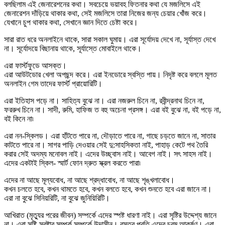
বলছিলাম এই জেনারেশনের কথা। সবচেয়ে ভয়াবহ ফিতনার কথা যে মজলিসে এই
জেনারেশন দাঁড়িয়ে থাকার কথা, সেই মজলিসে তারা নিজের জন্য চেয়ার খোঁজ করে।
যেখানে চুপ থাকার কথা, সেখানে জ্ঞান দিতে চেষ্টা করে।
সারা রাত ধরে অনলাইনে থাকে, সারা সকাল ঘুমায়। এরা সূর্যোদয় দেখে না, সূর্যাস্ত দেখে
না। সূর্যোদয়ে বিছানায় থাকে, সূর্যাস্তে মোবাইলে থাকে।
এরা ফার্স্টফুডে আসক্ত।
এরা আউটডোর খেলা অপছন্দ করে। এরা ইনডোরে স্বস্তি পায়। নিদৃষ্ট করে বললে মূলত
অনলাইন গেম তাদের ফার্স্ট প্রায়োরিটি।
এরা ইতিহাস পড়ে না। সাহিত্য বুঝে না। এরা নজরুল চিনে না, রবীন্দ্রনাথ চিনে না,
ফররুখ চিনে না। সাদী, রুমি, হাফিজ ত বহু অচেনা প্রসঙ্গ। এরা বই বুঝে না, বই পড়ে না,
বই কিনে না৷
এরা নন-স্কিলড। এরা হাঁটতে পারে না, দৌড়াতে পারে না, গাছে চড়তে জানে না, সাতার
কাটতে পারে না। সাগর পাড়ি দেওয়ার সেই দু:সাহসিকতা নাই, পাহাড় কেটে পথ তৈরি
করার সেই অদম্য মনোবল নাই। এদের উচ্ছ্বাস নাই। আবেগ নাই। সৎ সাহস নাই।
এদের একটাই স্কিল- স্মার্ট ফোন দ্রুত স্ক্রল করতে পারা৷
এদের না আছে মূল্যবোধ, না আছে শ্রদ্ধাবোধ, না আছে শৃঙ্খলাবোধ।
কখন চলতে হবে, কখন থামতে হবে, কখন বলতে হবে, কখন শুনতে হবে এরা জানে না।
এরা না বুঝে সিনিয়রিটি, না বুঝে জুনিয়িরিটি।
আখিরাত (মৃত্যুর পরের জীবন) সম্পর্কে এদের স্পষ্ট ধারণা নাই। এরা সৃষ্টির উদ্দেশ্য জানে
না। এরা সৃষ্টি-স্রষ্টার সম্পর্ক সম্পর্কে উদাসীন। বস্তুর প্রতি এদের চরম আকর্ষণ। এরা