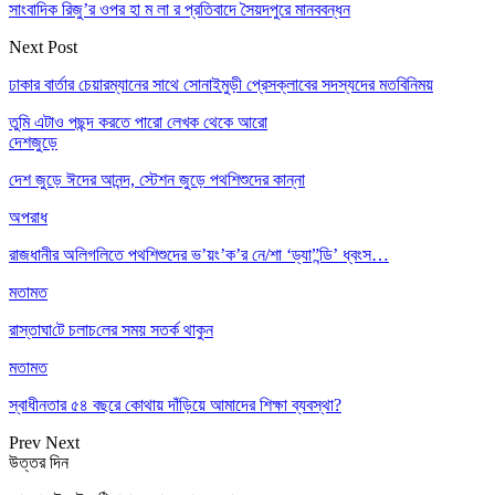
সাংবাদিক রিজু’র ওপর হা ম লা র প্রতিবাদে সৈয়দপুরে মানববন্ধন
Next Post
ঢাকার বার্তার চেয়ারম্যানের সাথে সোনাইমুড়ী প্রেসক্লাবের সদস্যদের মতবিনিময়
তুমি এটাও পছন্দ করতে পারো
লেখক থেকে আরো
দেশজুড়ে
দেশ জুড়ে ঈদের আনন্দ, স্টেশন জুড়ে পথশিশুদের কান্না
অপরাধ
রাজধানীর অলিগলিতে পথশিশুদের ভ’য়ং’ক’র নে/শা ‘ড্যা”ন্ডি’ ধ্বংস…
মতামত
রাস্তাঘা‌টে চলাচ‌লের সময় সতর্ক থাকুন
মতামত
স্বাধীনতার ৫৪ বছরে কোথায় দাঁড়িয়ে আমাদের শিক্ষা ব্যবস্থা?
Prev
Next
উত্তর দিন