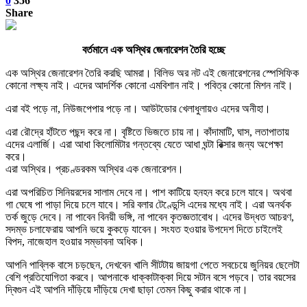
0
356
Share
বর্তমানে এক অস্থির জেনারেশন তৈরি হচ্ছে
এক অস্থির জেনারেশন তৈরি করছি আমরা। বিলিভ অর নট এই জেনারেশনের স্পেসিফিক
কোনো লক্ষ্য নাই। এদের আদর্শিক কোনো এমবিশান নাই। পবিত্র কোনো মিশন নাই।
এরা বই পড়ে না, নিউজপেপার পড়ে না। আউটডোর খেলাধুলায়ও এদের অনীহা।
এরা রৌদ্রে হাঁটতে পছন্দ করে না। বৃষ্টিতে ভিজতে চায় না। কাঁদামাটি, ঘাস, লতাপাতায়
এদের এলার্জি। এরা আধা কিলোমিটার গন্তব্যে যেতে আধা ঘন্টা রিক্সার জন্য অপেক্ষা
করে।
এরা অস্থির। প্রচণ্ডরকম অস্থির এক জেনারেশন।
এরা অপরিচিত সিনিয়রদের সালাম দেবে না। পাশ কাটিয়ে হনহন করে চলে যাবে। অথবা
গা ঘেষে পা পাড়া দিয়ে চলে যাবে। সরি বলার টেণ্ডেন্সি এদের মধ্যে নাই। এরা অনর্থক
তর্ক জুড়ে দেবে। না পাবেন বিনয়ী ভঙ্গি, না পাবেন কৃতজ্ঞতাবোধ। এদের উদ্ধত আচরণ,
সদম্ভ চলাফেরায় আপনি ভয়ে কুকড়ে যাবেন। সংযত হওয়ার উপদেশ দিতে চাইলেই
বিপদ, নাজেহাল হওয়ার সম্ভাবনা অধিক।
আপনি পাব্লিক বাসে চড়ছেন, দেখবেন খালি সীটটায় জায়গা পেতে সবচেয়ে জুনিয়র ছেলেটা
বেশি প্রতিযোগিতা করবে। আপনাকে ধাক্কাটাক্কা দিয়ে সটান বসে পড়বে। তার বয়সের
দ্বিগুন এই আপনি দাঁড়িয়ে দাঁড়িয়ে দেখা ছাড়া তেমন কিছু করার থাকে না।