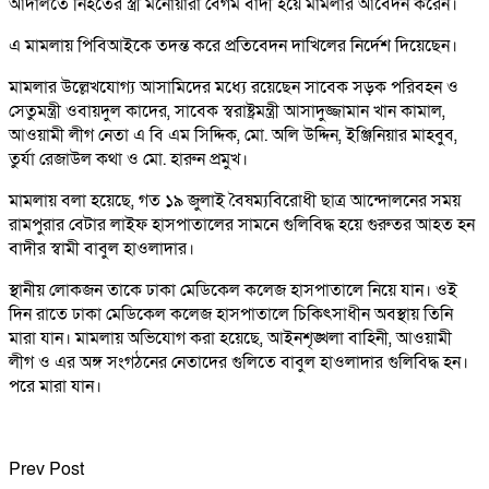
আদালতে নিহতের স্ত্রী মনোয়ারা বেগম বাদী হয়ে মামলার আবেদন করেন।
এ মামলায় পিবিআইকে তদন্ত করে প্রতিবেদন দাখিলের নির্দেশ দিয়েছেন।
মামলার উল্লেখযোগ্য আসামিদের মধ্যে রয়েছেন সাবেক সড়ক পরিবহন ও
সেতুমন্ত্রী ওবায়দুল কাদের, সাবেক স্বরাষ্ট্রমন্ত্রী আসাদুজ্জামান খান কামাল,
আওয়ামী লীগ নেতা এ বি এম সিদ্দিক, মো. অলি উদ্দিন, ইঞ্জিনিয়ার মাহবুব,
তুর্যা রেজাউল কথা ও মো. হারুন প্রমুখ।
মামলায় বলা হয়েছে, গত ১৯ জুলাই বৈষম্যবিরোধী ছাত্র আন্দোলনের সময়
রামপুরার বেটার লাইফ হাসপাতালের সামনে গুলিবিদ্ধ হয়ে গুরুতর আহত হন
বাদীর স্বামী বাবুল হাওলাদার।
স্থানীয় লোকজন তাকে ঢাকা মেডিকেল কলেজ হাসপাতালে নিয়ে যান। ওই
দিন রাতে ঢাকা মেডিকেল কলেজ হাসপাতালে চিকিৎসাধীন অবস্থায় তিনি
মারা যান। মামলায় অভিযোগ করা হয়েছে, আইনশৃঙ্খলা বাহিনী, আওয়ামী
লীগ ও এর অঙ্গ সংগঠনের নেতাদের গুলিতে বাবুল হাওলাদার গুলিবিদ্ধ হন।
পরে মারা যান।
Prev Post