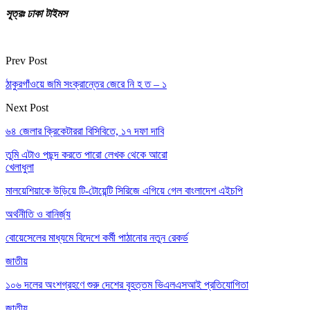
সূত্রঃ ঢাকা টাইমস
Prev Post
ঠাকুরগাঁওয়ে জমি সংক্রান্তের জেরে নি হ ত – ১
Next Post
৬৪ জেলার ক্রিকেটাররা বিসিবিতে, ১৭ দফা দাবি
তুমি এটাও পছন্দ করতে পারো
লেখক থেকে আরো
খেলাধুলা
মালয়েশিয়াকে উড়িয়ে টি-টোয়েন্টি সিরিজে এগিয়ে গেল বাংলাদেশ এইচপি
অর্থনীতি ও বানির্জ্য
বোয়েসেলের মাধ্যমে বিদেশে কর্মী পাঠানোর নতুন রেকর্ড
জাতীয়
১০৬ দলের অংশগ্রহণে শুরু দেশের বৃহত্তম ভিএলএসআই প্রতিযোগিতা
জাতীয়