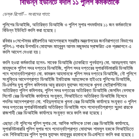
বিভিন্ন ইউনিটে বদলি ১১ পুলিশ কর্মকর্তাকে
ডেস্ক রিপোর্ট – সংবাদের পাতা:
পুলিশের ডিআইজি, অতিরিক্ত ডিআইজি ও পুলিশ সুপার পদমর্যাদার ১১ জন কর্মকর্তাকে
বিভিন্ন ইউনিটে বদলি করা হয়েছে।
রবিবার ৮সেপ্টেম্বর রাষ্ট্রপতির আদেশক্রমে স্বরাষ্ট্র মন্ত্রণালয়ের জননিরাপত্তা বিভাগের
পুলিশ-১ শাখার উপসচিব মোহাম্মদ মাহবুবুল আলম মজুমদার স্বাক্ষরিত এক প্রজ্ঞাপনে এ
বদলি আদেশ দেওয়া হয়।
বদলি হওয়া কর্মকর্তারা হলেন- সাবেক ডিআইজি (চাকরিতে পুনর্বহাল) মো. আবদুল্লাহ আল
মাহমুদকে পুলিশ সদর দপ্তরে ডিআইজি, পুলিশ সদর দপ্তরের সুপারনিউমারারি ডিআইজি
পদে পদোন্নতিপ্রাপ্ত মো. কামরুল আহসানকে পুলিশ সদর দপ্তরে ডিআইজি, নৌ পুলিশে
সংযুক্তির আদেশপ্রাপ্ত ডিআইজি ইমতিয়াজ আহমেদকে হাইওয়ে পুলিশের ডিআইজি,
ডিএমপির যুগ্ম পুলিশ কমিশনার আবু রায়হান মুহাম্মদ সালেহকে খুলনা মেট্রোপলিটনের
অতিরিক্ত পুলিশ কমিশনার, পুলিশ সদর দপ্তরের অতিরিক্ত ডিআইজি জেসমিন বেগমকে
সিলেট রেঞ্জ ডিআইজি কার্যালয়ে সংযুক্ত, সিআইডিতে অতিরিক্ত ডিআইজি হিসেবে
পদলির আদেশপ্রাপ্ত মো. শহিদুল্লাহকে খুলনা রেঞ্জ ডিআইজি কার্যালয়ে সংযুক্ত ও পুলিশ
সদর দপ্তরের সুপারনিউমারারি অতিরিক্ত ডিআইজি পদে পদোন্নতিপ্রাপ্ত সুনন্দা রায়কে
রাজশাহী রেঞ্জ ডিআইজি কার্যালয়ে সংযুক্ত করে বদলি করা হয়েছে।
এছাড়া নৌ পুলিশের পুলিশ সুপার মো. আশিক সাঈদকে ঢাকা রেঞ্জ ডিআইজি কার্যালয়ে,
সুপারনিউমারারি পুলিশ সুপার পদে পদোন্নতিপ্রাপ্ত মোহাম্মদ শামসুল হককে সিআইডিতে
এবং পিবিআইয়ের পুলিশ সুপার মুহাম্মদ মাহাবুবুর রহমানকে ডিএমপিতে বদলি করা হয়েছে।