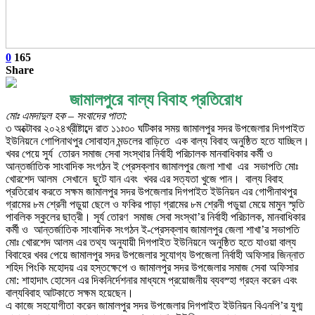
0
165
Share
জামালপুরে বাল্য বিবাহ প্রতিরোধ
মোঃ এমদাদুল হক – সংবাদের পাতা:
৩ অক্টোবর ২০২৪খ্রীষ্টাব্দে রাত ১১ঃ৩০ ঘটিকার সময় জামালপুর সদর উপজেলার দিগপাইত
ইউনিয়নে গোপিনাথপুর সোবাহান মন্ডলের বাড়িতে এক বাল্য বিবাহ অনুষ্ঠিত হতে যাচ্ছিল।
খবর পেয়ে সুর্য তোরন সমাজ সেবা সংস্থার নির্বাহী পরিচালক মানবাধিকার কর্মী ও
আন্তর্জাতিক সাংবাদিক সংগঠন ই প্রেসক্লাব জামালপুর জেলা শাখা এর সভাপতি মোঃ
খোরশেদ আলম সেখানে ছুটে যান এবং খবর এর সত্যতা খুজে পান। বাল্য বিবাহ
প্রতিরোধ করতে সক্ষম জামালপুর সদর উপজেলার দিগপাইত ইউনিয়ন এর গোপীনাথপুর
গ্রামের ৮ম শ্রেনী পডুয়া ছেলে ও ফকির পাড়া গ্রামের ৮ম শ্রেনী পডুয়া মেয়ে মামুন স্মৃতি
পাবলিক স্কুলের ছাত্রী। সূর্য তোরণ সমাজ সেবা সংস্থা’র নির্বাহী পরিচালক, মানবাধিকার
কর্মী ও আন্তর্জাতিক সাংবাদিক সংগঠন ই-প্রেসক্লাব জামালপুর জেলা শাখা’র সভাপতি
মোঃ খোরশেদ আলম এর তথ্য অনুযায়ী দিগপাইত ইউনিয়নে অনুষ্ঠিত হতে যাওয়া বাল্য
বিবাহের খবর পেয়ে জামালপুর সদর উপজেলার সুযোগ্য উপজেলা নির্বাহী অফিসার জিন্নাত
শহিদ পিংকি মহোদয় এর হস্তক্ষেপে ও জামালপুর সদর উপজেলার সমাজ সেবা অফিসার
মো: শাহাদাৎ হোসেন এর দিকনির্দেশনার মাধ্যমে প্রয়োজনীয় ব্যবস্হা গ্রহন করেন এবং
বাল্যবিবাহ আটকাতে সক্ষম হয়েছেন।
এ কাজে সহযোগীতা করেন জামালপুর সদর উপজেলার দিগপাইত ইউনিয়ন বিএনপি’র যুগ্ম