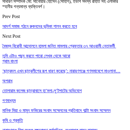
সাধারণ সম্পাদক মো: সানোয়ার হোসেন (সোহাগ), ইউপি সদস্য রাহাত সহ এলাকার
স্হানীয় গন্যমান্য ব্যক্তিবর্গ।
Prev Post
আদর্শ সমাজ গঠনে রুকনদের ভূমিকা পালন করতে হবে
Next Post
বৈষম্য বিরোধী আন্দোলনে হামলা জনিত মামলায় গ্রেফতার ৩৭ আওয়ামী নেতাকর্মী
তুমি এটাও পছন্দ করতে পারো
লেখক থেকে আরো
গ্রাম বাংলা
‘ছাত্রদল এখন ছাত্রলীগের রূপ ধারণ করেছে’: নারায়ণগঞ্জে গণসমাবেশে মাওলানা…
অপরাধ
তোলারাম কলেজ ছাত্রাবাসে হা’মলা-লু’টপাটের অভিযোগ
গণমাধ্যম
মানিক মিয়া ও মামুন ফকিরের সংবাদ সম্মেলনের প্রতিবাদে পাল্টা সংবাদ সম্মেলন
কৃষি ও প্রকৃতি