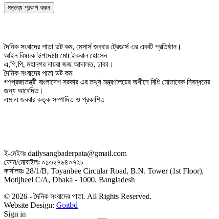
দৈনিক সংবাদের পাতা ডট কম, মেসার্স জববার ট্রেডার্স এর একটি প্রতিষ্ঠান।
আইন বিষয়ক উপদেষ্টাঃ মোঃ ইকবাল হোসেন
এ,পি,পি, মহানগর দায়রা জজ আদালত, ঢাকা।
দৈনিক সংবাদের পাতা ডট কম
গণপ্রজাতন্ত্রী বাংলাদেশ সরকার এর তথ্য মন্ত্রণালয়ের অধীনে বিধি মোতাবেক নিবন্ধনের
জন্য আবেদিত।
এম এ জববার কতৃক সম্পাদিত ও প্রকাশিত
ই-মেইলঃ dailysangbaderpata@gmail.com
ফোন/মোবাইলঃ ০১৩২৭৬৪০৭২৮
কার্যালয়ঃ 28/1/B, Toyanbee Circular Road, B.N. Tower (1st Floor),
Motijheel C/A, Dhaka - 1000, Bangladesh
© 2026 - দৈনিক সংবাদের পাতা. All Rights Reserved.
Website Design:
Goitbd
Sign in