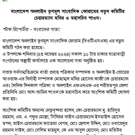
বাংলাদেশ অনলাইন তৃণমূল সাংবাদিক ফোরামের নতুন কমিটির
চেয়ারম্যান মনির ও মহাসচিব শাওন।
স্টাফ রিপোর্টার – সংবাদের পাতা:
বাংলাদেশ অনলাইন তৃণমূল সাংবাদিক ফোরাম (বিওটিএসএফ) এর নতুন
কমিটি গঠন করা হয়েছে।
এ উপলক্ষে শনিবার (২৩ নভেম্বর ২০২৪) সকাল ১০ টায় ঢাকার যাত্রাবাড়ী
সংগঠনের অস্থায়ী কার্যালয়ে এক আলোচনা সভা অনুষ্ঠিত হয়।
সভায় সর্বসম্মতিক্রমে বার্তা প্রবাহ পত্রিকার সম্পাদক ও অনলাইন ই-ভোরের
আওয়াজ-এর নির্বাহী সম্পাদক মোহাম্মদ মনির হোসেন কাজী’কে চেয়ারম্যান
এবং দৈনিক দিনকাল পত্রিকা ও অনলাইন এফএনএফ-এর শরীয়তপুর জেলা
প্রতিনিধি মোঃ আল-আমিন শাওন’কে মহাসচিব করে আংশিক কমিটি ঘোষণা
করা হয়।
আংশিক কমিটির অন্যান্য নেতৃবৃন্দরা হলেন, কো-চেয়ারম্যান মু. হারিসুর
রহমান, এম. এ. গফুর মোল্লা, সিনিয়র ভাইস-চেয়ারম্যান ইসমাইল হোসেন
স্বপন, ভাইস-চেয়ারম্যান ফাতেমা বেগম, মোঃ হেলাল উদ্দিন, মোঃ ওবায়েদুর
রহমান সাইদ, মোঃ সেলিম মাহমুদ, কে এম আবুল হোসেন, মোঃ মতিউর