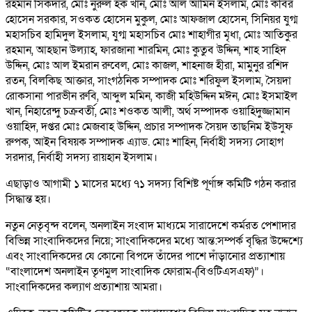
রহমান সিকদার, মোঃ নুরুল হক খান, মোঃ আল আমিন ইসলাম, মোঃ কবির
হোসেন সরকার, সওকত হোসেন মুকুল, মোঃ আফজাল হোসেন, সিনিয়র যুগ্ম
মহাসচিব হামিদুল ইসলাম, যুগ্ম মহাসচিব মোঃ শাহাগীর মৃধা, মোঃ আতিকুর
রহমান, আহছান উল্যাহ, ফারজানা শারমিন, মোঃ কুতুব উদ্দিন, শাহ সাহিদ
উদ্দিন, মোঃ আল ইমরান রুবেল, মোঃ কাজল, শাহনাজ হীরা, মামুনুর রশিদ
রতন, বিলকিছ আক্তার, সাংগঠনিক সম্পাদক মোঃ শরিফুল ইসলাম, সৈয়দা
রোকসানা পারভীন রুবি, আব্দুল মমিন, কাজী মহিউদ্দিন মঈন, মোঃ ইসমাইল
খান, নিহারেন্দু চক্রবর্তী, মোঃ শওকত আলী, অর্থ সম্পাদক ওয়াহিদুজ্জামান
ওয়াহিদ, দপ্তর মোঃ মেজবাহ উদ্দিন, প্রচার সম্পাদক সৈয়দ তাছনিম ইউসুফ
রুপক, আইন বিষয়ক সম্পাদক এ্যাড. মোঃ শাহিন, নির্বাহী সদস্য সোহাগ
সরদার, নির্বাহী সদস্য রায়হান ইসলাম।
এছাড়াও আগামী ১ মাসের মধ্যে ৭১ সদস্য বিশিষ্ট পূর্ণাঙ্গ কমিটি গঠন করার
সিদ্ধান্ত হয়।
নতুন নেতৃবৃন্দ বলেন, অনলাইন সংবাদ মাধ্যমে সারাদেশে কর্মরত পেশাদার
বিভিন্ন সাংবাদিকদের নিয়ে; সাংবাদিকদের মধ্যে আন্ত:সম্পর্ক বৃদ্ধির উদ্দেশ্যে
এবং সাংবাদিকদের যে কোনো বিপদে তাঁদের পাশে দাঁড়ানোর প্রত্যাশায়
“বাংলাদেশ অনলাইন তৃণমুল সাংবাদিক ফোরাম-(বিওটিএসএফ)”।
সাংবাদিকদের কল্যাণ প্রত্যাশায় আমরা।