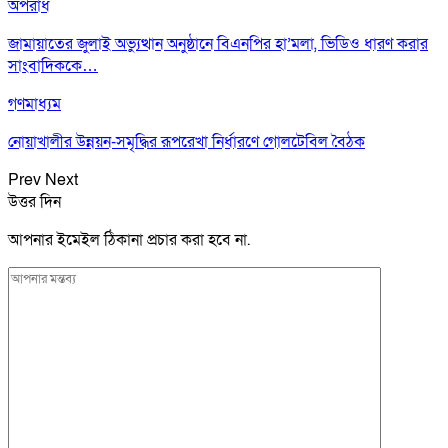
অপরাধ
জামায়াতের জুলাই অভ্যুত্থান অনুষ্ঠানে বিএনপির হা’মলা, ভিডিও ধারণ করার
সাংবাদিককে…
গণমাধ্যম
নোয়াখালীর উন্নয়ন-সমৃদ্ধির রূপরেখা নির্ধারণে গোলটেবিল বৈঠক
Prev
Next
উত্তর দিন
আপনার ইমেইল ঠিকানা প্রচার করা হবে না.