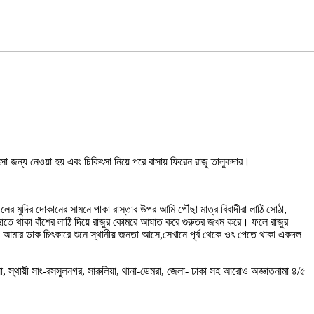
ৎসা জন্য নেওয়া হয় এবং চিকিৎসা নিয়ে পরে বাসায় ফিরেন রাজু তালুকদার।
লের মুদির দোকানের সামনে পাকা রাস্তার উপর আমি পৌঁছা মাত্র বিবাদীরা লাঠি সোঠা,
 হাতে থাকা বাঁশের লাঠি দিয়ে রাজুর কোমরে আঘাত করে গুরুতর জখম করে। ফলে রাজুর
। আমার ডাক চিৎকারে শুনে স্থানীয় জনতা আসে,সেখানে পূর্ব থেকে ওৎ পেতে থাকা একদল
য়া, স্থায়ী সাং-রসসুলনগর, সারুলিয়া, থানা-ডেমরা, জেলা- ঢাকা সহ আরোও অজ্ঞাতনামা ৪/৫