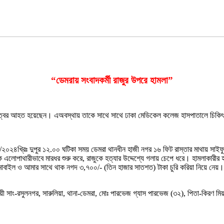
“ডেমরায় সংবাদকর্মী রাজুর উপরে হামলা”
য়ে, গুরুত্বর আহত হয়েছেন। এঅবস্থায় তাকে সাথে সাথে ঢাকা মেডিকেল কলেজ হাসপাতালে চিকি
/১২/২০২৪খ্রিঃ দুপুর ১২.০০ ঘটিকা সময় ডেমরা থানধীন হাজী নগর ১৬ ফিট রাস্তার মাথায় সাইফু
ে এলোপাথারীভাবে মারধর শুরু করে, রাজুকে হত্যার উদ্দেশ্যে গলায় চেপে ধরে। হামলাকারীর
ন মোবাইল ও আমার সাথে থাক নগদ ৩,৭০০/- (তিন হাজার সাতশত) টাকা চুরি করিয়া নিয়ে নেয়
ায়ী সাং-রসুলনগর, সারুলিয়া, থানা-ডেমরা, মোঃ পারভেজ গ্যাস পারভেজ (৩২), পিতা-কিরণ মি