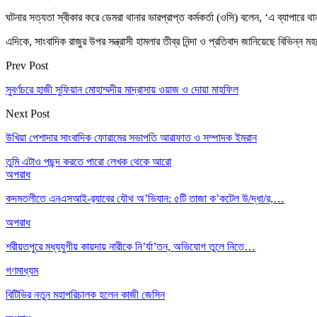
ঘটনার সত্যতা স্বীকার করে ডেমরা থানার ভারপ্রাপ্ত কর্মকর্তা (ওসি) বলেন, ‘এ ব্যাপারে
এদিকে, সাংবাদিক রাজুর উপর সন্ত্রাসী হামলার তীব্র নিন্দা ও প্রতিবাদ জানিয়েছে বিভিন্ন মহ
Prev Post
সুবর্ণচরে হাজী সুফিয়ান মোহাম্মদীয় মাদ্রাসায় ওয়াজ ও দোয়া মাহফিল
Next Post
উখিয়া পেশাদার সাংবাদিক ফোরামের সভাপতি আরাফাত ও সম্পাদক ইমরান
তুমি এটাও পছন্দ করতে পারো
লেখক থেকে আরো
অপরাধ
কদমতলীতে এনএসআই-র‍্যাবের যৌথ অ’ভিযান: ৫টি তাজা ক’কটেল উ/দ্ধা/র,…
অপরাধ
শরীয়তপুরে মধ্যযুগীয় কায়দায় নারীকে নি’র্যা’তন, অভিযোগ তুলে নিতে…
গণমাধ্যম
বিটিভির নতুন মহাপরিচালক হলেন কাজী জেসিন