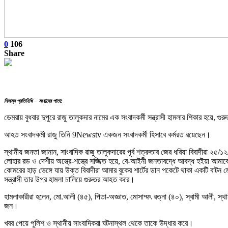
0
106
Share
নিজস্ব প্রতিনিধি – সংবাদের পাতা:
ডেমরায় বুধবার দুপুরে রাজু তালুকদার নামের এক সংবাদকর্মী সন্ত্রাসী হামলার শিকার হ
আহত সংবাদকর্মী রাজু তিনি 9Newstv একজন সংবাদকর্মী হিসাবে কর্মরত রয়েছেন।
স্থানীয় জনতা জানান, সাংবাদিক রাজু তালুকদারের পূর্ব শত্রুতার জের ধরিয়া বিবাদীরা ২৫
লোহার রড ও দেশীয় অস্ত্রে-শস্ত্রে সজ্জিত হয়ে, বে-আইনী জনতাবদ্ধে আবদ্ধ হইয়া আমাক
কোমরের হাড় ভেঙ্গে যায় উক্ত বিবাদীরা আমার বুকের শার্টের ডান পকেটে থাকা একটি বাট
সন্ত্রাসী তার উপর হামলা চালিয়ে গুরুতর আহত করে।
হামলাকারীরা হলেন, মো.আলী (৪৫), পিতা-অজ্ঞাত, মোসাম্মৎ রত্না (৪০), স্বামী আলী, স্থ
জন।
খবর পেয়ে পুলিশ ও স্থানীয় সাংবাদিকরা ঘটনাস্থল থেকে তাকে উদ্ধার করে।