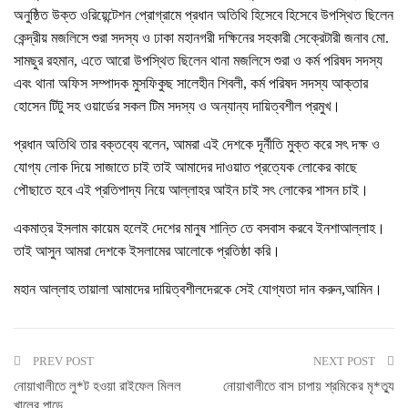
অনুষ্ঠিত উক্ত ওরিয়েন্টেশন প্রোগ্রামে প্রধান অতিথি হিসেবে হিসেবে উপস্থিত ছিলেন
কেন্দ্রীয় মজলিসে শুরা সদস্য ও ঢাকা মহানগরী দক্ষিনের সহকারী সেক্রেটারী জনাব মো.
সামছুর রহমান, এতে আরো উপস্থিত ছিলেন থানা মজলিসে শুরা ও কর্ম পরিষদ সদস্য
এবং থানা অফিস সম্পাদক মুসফিকুছ সালেহীন শিবলী, কর্ম পরিষদ সদস্য আক্তার
হোসেন টিটু সহ ওয়ার্ডের সকল টিম সদস্য ও অন্যান্য দায়িত্বশীল প্রমুখ।
প্রধান অতিথি তার বক্তব্যে বলেন, আমরা এই দেশকে দূর্নীতি মুক্ত করে সৎ দক্ষ ও
যোগ্য লোক দিয়ে সাজাতে চাই তাই আমাদের দাওয়াত প্রত্যেক লোকের কাছে
পৌছাতে হবে এই প্রতিপাদ্য নিয়ে আল্লাহর আইন চাই সৎ লোকের শাসন চাই।
একমাত্র ইসলাম কায়েম হলেই দেশের মানুষ শান্তি তে বসবাস করবে ইনশাআল্লাহ।
তাই আসুন আমরা দেশকে ইসলামের আলোকে প্রতিষ্ঠা করি।
মহান আল্লাহ তায়ালা আমাদের দায়িত্বশীলদেরকে সেই যোগ্যতা দান করুন,আমিন।
PREV POST
NEXT POST
নোয়াখালীতে লু*ট হওয়া রাইফেল মিলল
নোয়াখালীতে বাস চাপায় শ্রমিকের মৃ*ত্যু
খালের পাড়ে