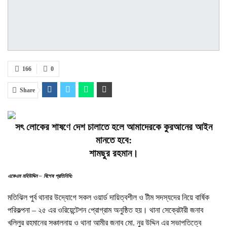
166
0
Share
সৎ লোকের শাষণে দেশ চালাতে হলে আমাদেরকে কুরআনের আইন
মানতে হবে:
শামছুর রহমান।
একেএম মহিউদ্দিন – বিশেষ প্রতিনিধি:
মতিঝিল পুর্ব থানার উদ্যোগে সকল ওয়ার্ড দায়িত্বশীল ও টীম সদস্যদের নিয়ে বার্ষিক
পরিকল্পনা – ২৫ এর ওরিয়েন্টেশন প্রোগ্রাম অনুষ্ঠিত হয়। থানা সেক্রেটারী জনাব
খলিলুর রহমানের সঞ্চালনায় ও থানা আমীর জনাব মো. নুর উদ্দিন এর সভাপতিত্বে