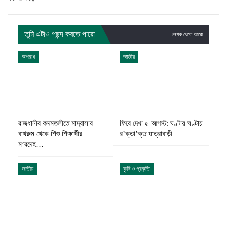
তুমি এটাও পছন্দ করতে পারো
লেখক থেকে আরো
অপরাধ
জাতীয়
রাজধানীর কদমতলীতে মাদ্রাসার
ফিরে দেখা ৫ আগস্ট: ঘণ্টায় ঘণ্টায়
বাথরুম থেকে শিশু শিক্ষার্থীর
র’ক্তা’ক্ত যাত্রাবাড়ী
ম’রদেহ…
জাতীয়
কৃষি ও প্রকৃতি