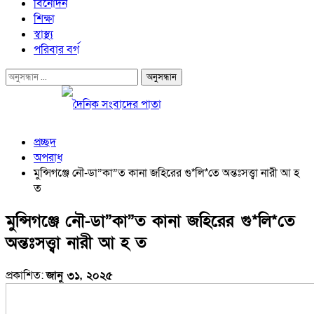
বিনোদন
শিক্ষা
স্বাস্থ্য
পরিবার বর্গ
প্রচ্ছদ
অপরাধ
মুন্সিগঞ্জে নৌ-ডা”কা”ত কানা জহিরের গু*লি*তে অন্তঃসত্ত্বা নারী আ হ
ত
মুন্সিগঞ্জে নৌ-ডা”কা”ত কানা জহিরের গু*লি*তে
অন্তঃসত্ত্বা নারী আ হ ত
প্রকাশিত:
জানু ৩১, ২০২৫