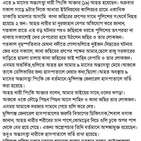
এতে ৯ মাসের অন্তঃসত্ত্বা নারী পিংকি আক্তার (১৯) আহত হয়েছেন। শুক্রবার
সকাল সাড়ে ৯টার দিকে আধারা ইউনিয়নের কালিরচর গ্রামে একাধিক
ডাকাতি মামলার আসামি কানা জহিরের গ্রুপের সাথে পুলিশের সংঘর্ষে নিহত
হয়েছে ২ জন। আহত নারীর মা নুরজাহান বেগম অভিযোগ করে জানান,
গতকাল রাতে এত বড় ঘটনার পরও জহিরকে ধরতে পুলিশের তৎপরতা না
থাকায় সকালেই ফের বেপরোয়া হয়ে উঠলেন জহির ও তার লোকজন।
গতকাল বৃহস্পতিবার মেঘনা নদীতে গোলাগুলিতে দুইজন।নিহতের ঘটনার
জের ধরে সকালে, কানা জহিরের গ্রুপের পক্ষের আমার,ছেলে রাজু সরকারের
বাড়িতে হামলা চালায় কানা জহিরের ভাই শাহিন বেপারি ও তার লোকজন।
এসময় অতর্কিত,গুলিতে আহত হন আমার ৯ মাসের অন্তঃসত্ত্বা মেয়ে।আজকে
তাকে ডেলিভারির জন্য হাসপাতালে নেয়ার কথা,ছিলো।আহত অবস্থায় ৯
মাসের অন্তঃসত্ত্বা পিংকি কে বর্তমানে।মুন্সিগঞ্জ জেনারেল হাসপাতালে ভর্তি
করা হয়েছে।
আহত নারী পিংকি আক্তার বলেন, আমার ভাইয়ের সাথে,ওদের ঝগড়া।
আজকে ওকে দৌড়ে পিছন পিছন আসে শাহিন ও কানা জহির তার লোকজন।
এসময় আমাকে দরজার সামনে পেয়ে গুলি করে দেয়।
মুন্সিগঞ্জ জেনারেল হাসপাতালের জরুরি বিভাগের চিকিৎসক,শৈবাল বসাক
জানান, আহত নারীর শরীরের ডান পাশে,কোমড়ের নিচে গুলি ঢুকে অপর পাশ
থেকে বের হয়ে গেছে। এজন্য অস্ত্রোপচার তিনি বর্তমানে আশঙ্কামুক্ত রয়েছেন।
তবুও অন্তঃসত্ত্বা নারীকে হাসপাতালে ভর্তি রাখা হয়েছে।