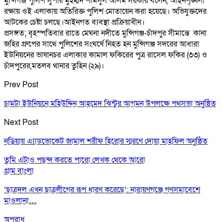
মুন্সিগঞ্জ পুলিশ সুপার মুহম্মদ শামসুল আলম সরকার বলেন, আইনশৃঙ্খলা
রক্ষায় ওই এলাকায় অতিরিক্ত পুলিশ মোতায়েন করা হয়েছে। অভিযুক্তদের
আটকের চেষ্টা চলছে।আইনগত ব্যবস্থা প্রক্রিয়াধীন।
প্রসঙ্গত; বৃহস্পতিবার রাতে মেঘনা নদীতে মুন্সিগঞ্জ-চাঁদপুর সীমান্তে কানা
জহির গ্রুপের সাথে পুলিশের সংঘর্ষে নিহত হন মুন্সিগঞ্জ সদরের আধারা
ইউনিয়নের ভাষানচর এলাকার কামাল ফকিরের পুত্র রাসেল ফকির (৩৩) ও
চাঁদপুরের,মতলব থানার তুহিন (২৯)।
Prev Post
চামটা ইউনিয়নে মহিউদ্দিন আহমেদ ঝিন্টুর আগমন উপলক্ষে পথসভা অনুষ্ঠিত
Next Post
নড়িয়ায় এ্যাডভোকেট জামাল শরীফ হিরোর স্মরণে দোয়া মাহফিল অনুষ্ঠিত
তুমি এটাও পছন্দ করতে পারো
লেখক থেকে আরো
গ্রাম বাংলা
‘ছাত্রদল এখন ছাত্রলীগের রূপ ধারণ করেছে’: নারায়ণগঞ্জে গণসমাবেশে
মাওলানা…
অপরাধ