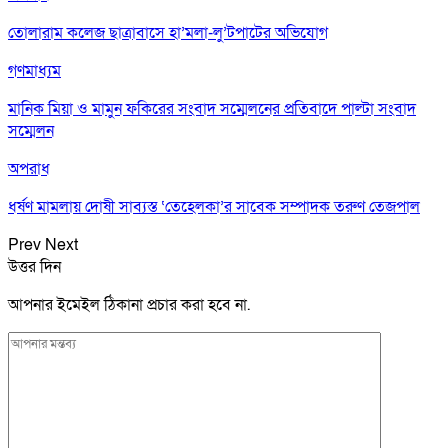
তোলারাম কলেজ ছাত্রাবাসে হা’মলা-লু’টপাটের অভিযোগ
গণমাধ্যম
মানিক মিয়া ও মামুন ফকিরের সংবাদ সম্মেলনের প্রতিবাদে পাল্টা সংবাদ
সম্মেলন
অপরাধ
ধর্ষণ মামলায় দোষী সাব্যস্ত ‘তেহেলকা’র সাবেক সম্পাদক তরুণ তেজপাল
Prev
Next
উত্তর দিন
আপনার ইমেইল ঠিকানা প্রচার করা হবে না.