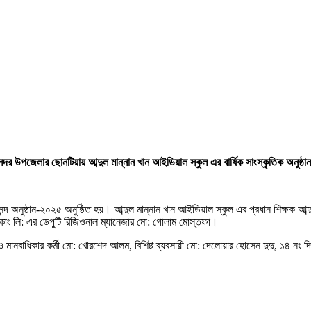
সদর উপজেলার ছোনটিয়ায় আব্দুল মান্নান খান আইডিয়াল স্কুল এর বার্ষিক সাংস্কৃতিক অনুষ্ঠান
নন্দ অনুষ্ঠান-২০২৫ অনুষ্ঠিত হয়। আব্দুল মান্নান খান আইডিয়াল স্কুল এর প্রধান শিক্ষক আব
স কোং লি: এর ডেপুটি রিজিওনাল ম্যানেজার মো: গোলাম মোস্তফা।
 ও মানবাধিকার কর্মী মো: খোরশেদ আলম, বিশিষ্ট ব্যবসায়ী মো: দেলোয়ার হোসেন দুদু, ১৪