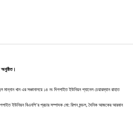
 অনুষ্ঠিত।
্দুল মান্নান খান এর সঞ্চানালয়ে ১৪ নং দিগপাইত ইউনিয়ন প্যানেল চেয়ারম্যান রাহাত
 নং দিগপাইত ইউনিয়ন বিএনপি’র প্রচার সম্পাদক মো: রিপন মন্ডল, দৈনিক আজকের আরবান