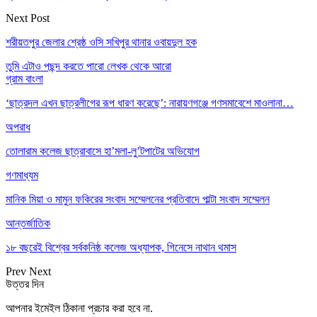
Next Post
শরীয়তপুর জেলার শ্রেষ্ঠ ওসি সখিপুর থানার ওবায়দুল হক
তুমি এটাও পছন্দ করতে পারো
লেখক থেকে আরো
গ্রাম বাংলা
‘ছাত্রদল এখন ছাত্রলীগের রূপ ধারণ করেছে’: নারায়ণগঞ্জে গণসমাবেশে মাওলানা…
অপরাধ
তোলারাম কলেজ ছাত্রাবাসে হা’মলা-লু’টপাটের অভিযোগ
গণমাধ্যম
মানিক মিয়া ও মামুন ফকিরের সংবাদ সম্মেলনের প্রতিবাদে পাল্টা সংবাদ সম্মেলন
আন্তর্জাতিক
১৮ বছরেই বিশ্বের সর্বকনিষ্ঠ কলেজ অধ্যাপক, গিনেসে নাথান থমাস
Prev
Next
উত্তর দিন
আপনার ইমেইল ঠিকানা প্রচার করা হবে না.