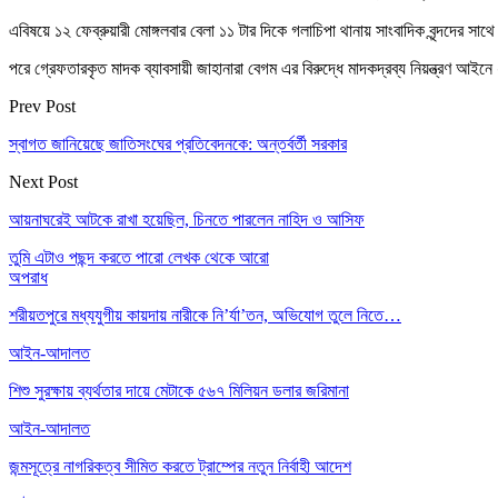
এবিষয়ে ১২ ফেব্রুয়ারী মোঙ্গলবার বেলা ১১ টার দিকে গলাচিপা থানায় সাংবাদিক বৃন্দদের
পরে গ্রেফতারকৃত মাদক ব্যাবসায়ী জাহানারা বেগম এর বিরুদ্ধে মাদকদ্রব্য নিয়ন্ত্রণ আ
Prev Post
স্বাগত জানিয়েছে জাতিসংঘের প্রতিবেদনকে: অন্তর্বর্তী সরকার
Next Post
আয়নাঘরেই আটকে রাখা হয়েছিল, চিনতে পারলেন নাহিদ ও আসিফ
তুমি এটাও পছন্দ করতে পারো
লেখক থেকে আরো
অপরাধ
শরীয়তপুরে মধ্যযুগীয় কায়দায় নারীকে নি’র্যা’তন, অভিযোগ তুলে নিতে…
আইন-আদালত
শিশু সুরক্ষায় ব্যর্থতার দায়ে মেটাকে ৫৬৭ মিলিয়ন ডলার জরিমানা
আইন-আদালত
জন্মসূত্রে নাগরিকত্ব সীমিত করতে ট্রাম্পের নতুন নির্বাহী আদেশ