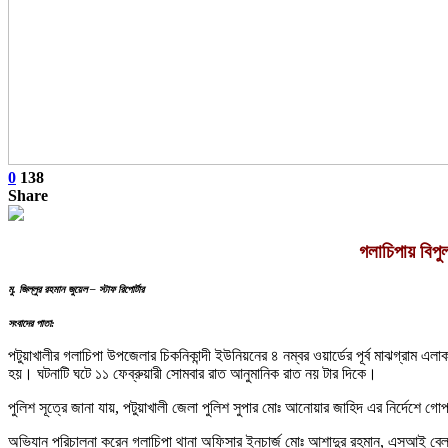
0
138
Share
গলাচিপায় বিপ
মু. জিল্লুর রহমান জুয়েল – স্টাফ রিপোর্টার
সংবাদের পাতা:
পটুয়াখালীর গলাচিপা উপজেলার চিকনিকান্দী ইউনিয়নের ৪ নম্বর ওয়ার্ডের পূর্ব মাঝগ্রাম এল
হয়। ঘটনাটি ঘটে ১১ ফেব্রুয়ারী সোমবার রাত আনুমানিক রাত নয় টার দিকে।
পুলিশ সূত্রে জানা যায়, পটুয়াখালী জেলা পুলিশ সুপার মোঃ আনোয়ার জাহিদ এর নির্দেশে 
অভিযান পরিচালনা করেন গলাচিপা থানা অফিসার ইনচার্জ মোঃ আশাদুর রহমান, এসআই বেল