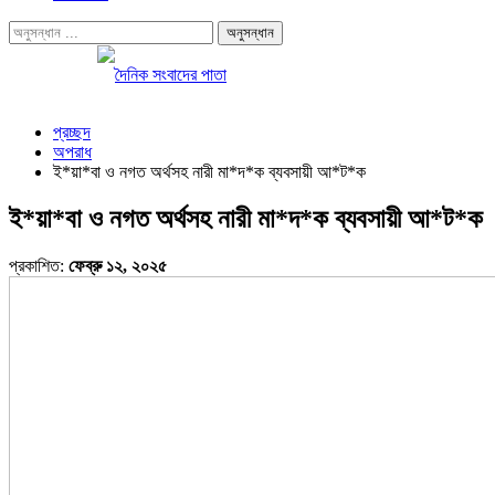
প্রচ্ছদ
অপরাধ
ই*য়া*বা ও নগত অর্থসহ নারী মা*দ*ক ব্যবসায়ী আ*ট*ক
ই*য়া*বা ও নগত অর্থসহ নারী মা*দ*ক ব্যবসায়ী আ*ট*ক
প্রকাশিত:
ফেব্রু ১২, ২০২৫