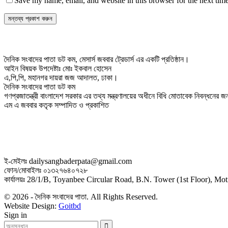
Save my name, email, and website in this browser for the next tim
দৈনিক সংবাদের পাতা ডট কম, মেসার্স জববার ট্রেডার্স এর একটি প্রতিষ্ঠান।
আইন বিষয়ক উপদেষ্টাঃ মোঃ ইকবাল হোসেন
এ,পি,পি, মহানগর দায়রা জজ আদালত, ঢাকা।
দৈনিক সংবাদের পাতা ডট কম
গণপ্রজাতন্ত্রী বাংলাদেশ সরকার এর তথ্য মন্ত্রণালয়ের অধীনে বিধি মোতাবেক নিবন্ধনের
এম এ জববার কতৃক সম্পাদিত ও প্রকাশিত
ই-মেইলঃ dailysangbaderpata@gmail.com
ফোন/মোবাইলঃ ০১৩২৭৬৪০৭২৮
কার্যালয়ঃ 28/1/B, Toyanbee Circular Road, B.N. Tower (1st Floor), M
© 2026 - দৈনিক সংবাদের পাতা. All Rights Reserved.
Website Design:
Goitbd
Sign in