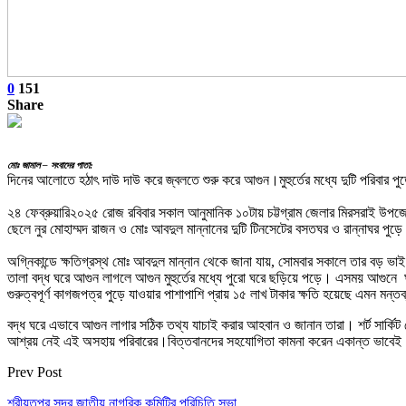
0
151
Share
মোঃ জামাল – সংবাদের পাতা:
দিনের আলোতে হঠাৎ দাউ দাউ করে জ্বলতে শুরু করে আগুন।মুহুর্তের মধ্যে দুটি পরিবার পুড়
২৪ ফেব্রুয়ারি২০২৫ রোজ রবিবার সকাল আনুমানিক ১০টায় চট্টগ্রাম জেলার মিরসরাই উপজেলা
ছেলে নুর মোহাম্মদ রাজন ও মোঃ আবদুল মান্নানের দুটি টিনসেটের বসতঘর ও রান্নাঘর পুড়ে 
অগ্নিকান্ডে ক্ষতিগ্রস্থ মোঃ আবদুল মান্নান থেকে জানা যায়, সোমবার সকালে তার বড় ভ
তালা বদ্ধ ঘরে আগুন লাগলে আগুন মুহুর্তের মধ্যে পুরো ঘরে ছড়িয়ে পড়ে। এসময় আগুনে ঘর
গুরুত্বপূর্ণ কাগজপত্র পুড়ে যাওয়ার পাশাপাশি প্রায় ১৫ লাখ টাকার ক্ষতি হয়েছে এমন মন্ত
বদ্ধ ঘরে এভাবে আগুন লাগার সঠিক তথ্য যাচাই করার আহবান ও জানান তারা। শর্ট সার্কি
আশ্রয় নেই এই অসহায় পরিবারের।বিত্তবানদের সহযোগিতা কামনা করেন একান্ত ভাবেই
Prev Post
শরীয়তপুর সদর জাতীয় নাগরিক কমিটির পরিচিতি সভা