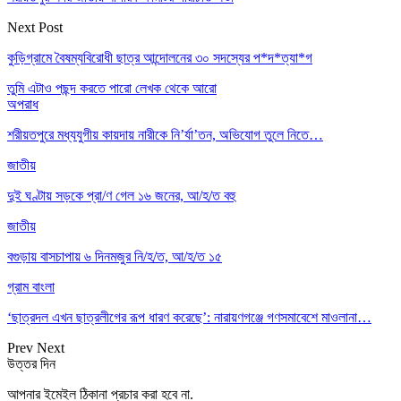
Next Post
কুড়িগ্রামে বৈষম্যবিরোধী ছাত্র আন্দোলনের ৩০ সদস্যের প*দ*ত্যা*গ
তুমি এটাও পছন্দ করতে পারো
লেখক থেকে আরো
অপরাধ
শরীয়তপুরে মধ্যযুগীয় কায়দায় নারীকে নি’র্যা’তন, অভিযোগ তুলে নিতে…
জাতীয়
দুই ঘণ্টায় সড়কে প্রা/ণ গেল ১৬ জনের, আ/হ/ত বহু
জাতীয়
বগুড়ায় বাসচাপায় ৬ দিনমজুর নি/হ/ত, আ/হ/ত ১৫
গ্রাম বাংলা
‘ছাত্রদল এখন ছাত্রলীগের রূপ ধারণ করেছে’: নারায়ণগঞ্জে গণসমাবেশে মাওলানা…
Prev
Next
উত্তর দিন
আপনার ইমেইল ঠিকানা প্রচার করা হবে না.