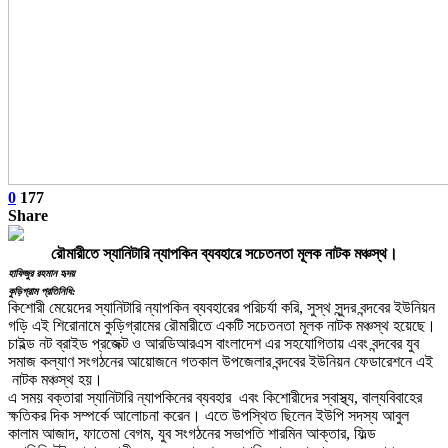
0
177
Share
রৌমারীতে স্যানিটারি ন্যাপকিন ব্যবহারে সচেতনতা মূলক নাটক মঞ্চস্থ।
হাফিজুর রহমান হৃদয়
কুড়িগ্রাম প্রতিনিধি:
কিশোরী মেয়েদের স্যানিটারি ন্যাপকিন ব্যবহারের পরিচর্যা করি, সুস্থ সুন্দর বন্দবের ইউনিয়ন
গড়ি এই শিরোনামে কুড়িগ্রামের রৌমারীতে একটি সচেতনতা মূলক নাটক মঞ্চস্থ হয়েছে।
চাইল্ড নট ব্রাইড প্রজেক্ট ও আরডিআরএস বাংলাদেশ এর সহযোগিতায় এবং বন্দবের যুব
সমাজ কল্যাণ সংগঠনের আয়োজনে গতকাল উপজেলার বন্দবের ইউনিয়ন ফেডারেশনে এই
নাটক মঞ্চস্থ হয়।
এ সময় বক্তারা স্যানিটারি ন্যাপকিনের ব্যবহার এবং কিশোরীদের স্বাস্থ্য, বাল্যবিবাহের
ক্ষতিকর দিক সম্পর্কে আলোচনা করেন। এতে উপস্থিত ছিলেন ইউপি সদস্য আবুল
কালাম আজাদ, ফাতেমা বেগম, যুব সংগঠনের সভাপতি শারমিন আক্তার, ফিল্ড