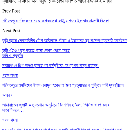
ফ্যাসিলিটেটর হাসান আলী সবুজ, ফেডারেশন সভাপতি আব্দুর রাজ্জাকসহ অন্যরা।
Prev Post
শরীয়তপুরে দরিদ্রদের মাঝে অগ্রযাত্রা ফাউন্ডেশনের ইফতার সামগ্রী বিতরণ
Next Post
কুড়িগ্রামে সেনাবাহিনীর যৌথ অভিযানে গাঁ/জা ও ইয়াবাসহ দুই মা/দ/ক ব্যবসায়ী আ*ট*ক
তুমি এটাও পছন্দ করতে পারো
লেখক থেকে আরো
কৃষি ও প্রকৃতি
নারায়ণগঞ্জ শিল্প অঞ্চল বৃক্ষরোপণ কর্মসূচিতে- অধ্যাপক মামুন মাহামুদ
গ্রাম বাংলা
শরীয়তপুরে মসজিদের ইমাম এনামুল হকের মা’মলা প্রত্যাহার ও মুক্তির দাবি মুসল্লীদের
অপরাধ
জামায়াতের জুলাই অভ্যুত্থান অনুষ্ঠানে বিএনপির হা’মলা, ভিডিও ধারণ করার
সাংবাদিককে…
গ্রাম বাংলা
প্রায় পাঁচ শতাধিক পরিবারের মাঝে ত্রাণসামগ্রী সামগ্রী বিতরণ করলেন, বিএনপি নেতা