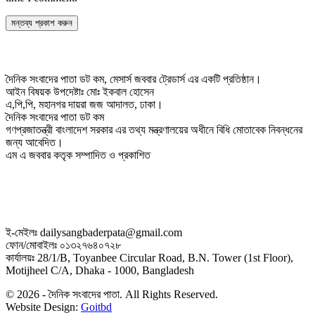
দৈনিক সংবাদের পাতা ডট কম, মেসার্স জববার ট্রেডার্স এর একটি প্রতিষ্ঠান।
আইন বিষয়ক উপদেষ্টাঃ মোঃ ইকবাল হোসেন
এ,পি,পি, মহানগর দায়রা জজ আদালত, ঢাকা।
দৈনিক সংবাদের পাতা ডট কম
গণপ্রজাতন্ত্রী বাংলাদেশ সরকার এর তথ্য মন্ত্রণালয়ের অধীনে বিধি মোতাবেক নিবন্ধনের
জন্য আবেদিত।
এম এ জববার কতৃক সম্পাদিত ও প্রকাশিত
ই-মেইলঃ dailysangbaderpata@gmail.com
ফোন/মোবাইলঃ ০১৩২৭৬৪০৭২৮
কার্যালয়ঃ 28/1/B, Toyanbee Circular Road, B.N. Tower (1st Floor),
Motijheel C/A, Dhaka - 1000, Bangladesh
© 2026 - দৈনিক সংবাদের পাতা. All Rights Reserved.
Website Design:
Goitbd