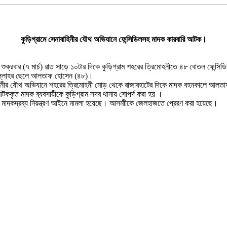
কুড়িগ্রামে সেনাবাহিনীর যৌথ অভিযানে ফেন্সিডিলসহ মাদক কারবারি আটক।
ুক্রবার (৭ মার্চ) রাত সাড়ে ১০টার দিকে কুড়িগ্রাম শহরের ত্রিমোহনীতে ৪৮ বোতল ফেন্
উল্লাহর ছেলে আলতাফ হোসেন (৪৮)।
 সেনাবাহিনীর যৌথ অভিযানে শহরের ত্রিমোহনী মোড় থেকে রাজারহাটের দিকে মাদক বহনকালে
কৃত মাদক ব্যবসায়ীকে কুড়িগ্রাম সদর থানায় সোপর্দ করা হয় ।
বলেন, মাদকদ্রব্য নিয়ন্ত্রণ আইনে মামলা হয়েছে। আসমাীকে জেলহাজতে প্রেরণ করা হয়েছে।