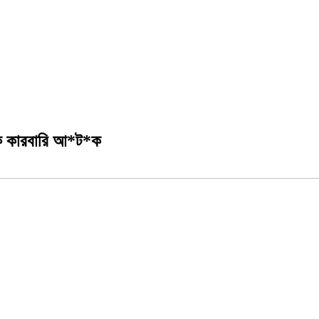
দ/ক কারবারি আ*ট*ক