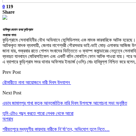
0
119
Share
হাফিজুর রহমান হৃদয়/কুড়িগ্রাম
সংবাদের পাতা:
কুড়িগ্রামে সেনাবাহিনীর যৌথ অভিযানে ফেন্সিডিলসহ এক মাদক কারবারিকে আটক হয়েছে। শ
আটককৃত মাদক ব্যবসায়ী, জেলার নাগেশ্বরী পৌরসভার ভাই-ভাই মোড় এলাকার আজিজ 
জানা যায়, শুক্রবার রাতে গোপন সংবাদের ভিত্তিতে ও ক্যাম্প কমান্ডারের নেতৃত্বে
ব্যবহৃত যানবাহন মোটরসাইকেল এবং একটি বাটন মোবাইল ফোন আটক পাওয়া যায়। পরে আটক
এ ব্যাপারে কুড়িগ্রাম সদর থানার অফিসার ইনচার্জ (ওসি) মোঃ হাবিবুল্লা নিশ্চিত করে 
Prev Post
রৌমারীতে নানা আয়োজনে নারী দিবস উদযাপন
Next Post
এডাব জামালপুর শাখা কতৃক আন্তর্জাতিক নারি দিবস উপলক্ষে আলোচনা সভা অনুষ্ঠিত
তুমি এটাও পছন্দ করতে পারো
লেখক থেকে আরো
অপরাধ
শরীয়তপুরে মধ্যযুগীয় কায়দায় নারীকে নি’র্যা’তন, অভিযোগ তুলে নিতে…