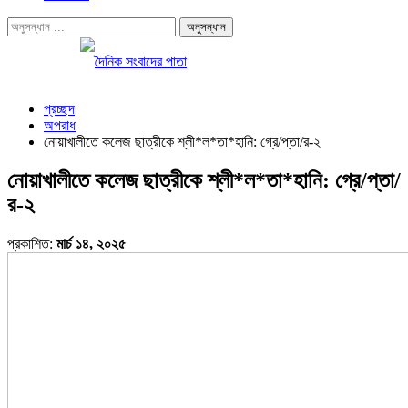
প্রচ্ছদ
অপরাধ
নোয়াখালীতে কলেজ ছাত্রীকে শ্লী*ল*তা*হানি: গ্রে/প্তা/র-২
নোয়াখালীতে কলেজ ছাত্রীকে শ্লী*ল*তা*হানি: গ্রে/প্তা/
র-২
প্রকাশিত:
মার্চ ১৪, ২০২৫