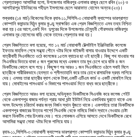
গ্রেপ্তারকৃত আসামিরা হলো, উপজেলার নাজিরপুর এলাকার রাজুর ছেলে রবিন (২০) ও
আলাইয়াপুর ইউনিয়নের শহীদুল ইসলামের ছেলে আরাফাত হোসেন অন্তর (২৩)।
শুক্রবার (১৪ মার্চ) বিকেলের দিকে র‍্যাব-১১,সিপিসি-৩ নোয়াখালী ক্যাম্পের ভারপ্রাপ্ত
কোম্পানি কমান্ডার মিঠুন কুমার কুণ্ডু স্বাক্ষরিত এক প্রেস বিজ্ঞপ্তিতে এসব তথ্য নিশ্চিত
করা হয়।এর আগে,একই দিন দুপুরের দিকে উপজেলার চৌমুহনী পৌরসভার নাজিরপুর
এলাকার নূর হোসেনের বাড়ি থেকে তাদের গ্রেপ্তার করা হয়।
প্রেস বিজ্ঞপ্তিতে বলা হয়েছে, গত ১২ মার্চ নোয়াখালী টেক্সটাইল ইঞ্জিনিয়ারিং কলেজে
ইফতার মাহফিল শেষে সন্ধ্যা পৌনে ৭টার দিকে মাইজদী বাসায় যাওয়ার উদ্দেশে একটি
যাত্রীবাহী সিএনজিতে ওঠে কলেজের ১৫তম ব্যাচের ছা ওই ছাত্রী। কিছু পথ যাওয়ার পর
সিএনজির ভিতরে থাকা ৫ জন পুরুষের মধ্যে একজন তার মুখ চেপে ধরে বাকি ৪ জন
ভিকটিমের কোলে বসে পড়ে। কিছুক্ষণ পর আরও ১ জন সিএনজিতে ওঠলে সবাই মিলে
ছাত্রীকে শারীরিকভাবে হেনস্তা ও শ্লীলতাহানি করে তার চোখে রাসায়নিক দ্রব্য লাগিয়ে
দেয়। এসময় তারা ছাত্রীর ব্যাগ থেকে টাকা,একটি এটিএম কার্ড ও একটি মোবাইল নিয়ে
যায়। মোবাইলের পাসওয়ার্ড ও বিকাশের পাসওয়ার্ড দিতে বাধ্য করে ছাত্রীকে।
প্রেস বিজ্ঞপ্তিতে আরও বলা হয়েছে,অভিযুক্ত ভিকটিমকে সিএনজি করে কলেজ গেইট
থেকে একলাশপুর বাজার পর্যন্ত প্রায় আধা ঘন্টা ইউটার্ন নিয়ে একাধিবার ঘুরাতে থাকে এবং
অসৎ উদ্দেশ্য চরিতার্থ করার জন্য নির্জন স্থান খুঁজতে থাকে। একপর্যায়ে তারা ভিকটিমকে
একলাশপুর বাজারের উত্তর পার্শ্বে সিএনজি থেকে নামিয়ে নির্জন স্থানে নেওয়ার চেষ্টা
করলে ভিকটিম শোর চিৎকার দেয়। পরে লোকজন এগিয়ে আসতে দেখে ভিকটিমকে রেখে
আসামিরা সন্ধ্যা সোয়া ৭টার দিকে পালিয়ে যায়।
র‍্যাব-১১,সিপিসি-৩ নোয়াখালী ক্যাম্পের ভারপ্রাপ্ত কোম্পানি কমান্ডার মিঠুন কুমার কুণ্ডু