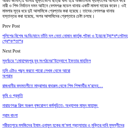
আরও জানান,এ ঘটনায় ভুক্তভোগী ছাত্রী বাদী হয়ে অজ্ঞাতনামা ব্যক্তিদের আসামি করে
নারী ও শিশু নির্যাতন দমন আইনে বেগমগঞ্জ মডেল থানায় একটি মামলা দায়ের করেন। ওই
মামলার সূত্র ধরে দুই আসামিকে গ্রেপ্তার করা হয়েছে। তাদের বেগমগঞ্জ থানায়
হস্তান্তর করা হয়েছে, অপর আসামিদের গ্রেপ্তারে চেষ্টা চলছে।
Prev Post
পুলিশের বিশেষ অ/ভি/যানে তাঁতি দল নেতা নোমান কার্তুজ,পটকা ও ই/য়া/বা ট্যা*ব*লেটসহ
গ্রে*ফ*তা*র
Next Post
সুবর্ণচরে “মোহাম্মদপুর যুব সংগঠনের”উদ্যোগে ইফতার মাহফিল
তুমি এটাও পছন্দ করতে পারো
লেখক থেকে আরো
অপরাধ
রাজধানীর কদমতলীতে মাদ্রাসার বাথরুম থেকে শিশু শিক্ষার্থীর ম’রদেহ…
কৃষি ও প্রকৃতি
নারায়ণগঞ্জ শিল্প অঞ্চল বৃক্ষরোপণ কর্মসূচিতে- অধ্যাপক মামুন মাহামুদ
গ্রাম বাংলা
শরীয়তপুরে মসজিদের ইমাম এনামুল হকের মা’মলা প্রত্যাহার ও মুক্তির দাবি মুসল্লীদের