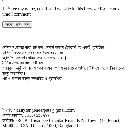
Save my name, email, and website in this browser for the next
time I comment.
দৈনিক সংবাদের পাতা ডট কম, মেসার্স জববার ট্রেডার্স এর একটি প্রতিষ্ঠান।
আইন বিষয়ক উপদেষ্টাঃ মোঃ ইকবাল হোসেন
এ,পি,পি, মহানগর দায়রা জজ আদালত, ঢাকা।
দৈনিক সংবাদের পাতা ডট কম
গণপ্রজাতন্ত্রী বাংলাদেশ সরকার এর তথ্য মন্ত্রণালয়ের অধীনে বিধি মোতাবেক নিবন্ধনের
জন্য আবেদিত।
এম এ জববার কতৃক সম্পাদিত ও প্রকাশিত
ই-মেইলঃ dailysangbaderpata@gmail.com
ফোন/মোবাইলঃ ০১৩২৭৬৪০৭২৮
কার্যালয়ঃ 28/1/B, Toyanbee Circular Road, B.N. Tower (1st Floor),
Motijheel C/A, Dhaka - 1000, Bangladesh