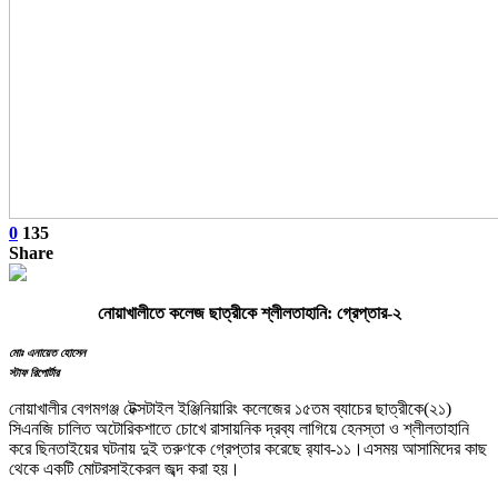
0
135
Share
নোয়াখালীতে কলেজ ছাত্রীকে শ্লীলতাহানি: গ্রেপ্তার-২
মোঃ এনায়েত হোসেন
স্টাফ রিপোর্টার
নোয়াখালীর বেগমগঞ্জ টেক্সটাইল ইঞ্জিনিয়ারিং কলেজের ১৫তম ব্যাচের ছাত্রীকে(২১)
সিএনজি চালিত অটোরিকশাতে চোখে রাসায়নিক দ্রব্য লাগিয়ে হেনস্তা ও শ্লীলতাহানি
করে ছিনতাইয়ের ঘটনায় দুই তরুণকে গ্রেপ্তার করেছে র‍্যাব-১১।এসময় আসামিদের কাছ
থেকে একটি মোটরসাইকেরল জব্দ করা হয়।