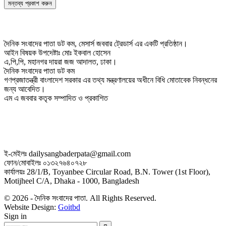
দৈনিক সংবাদের পাতা ডট কম, মেসার্স জববার ট্রেডার্স এর একটি প্রতিষ্ঠান।
আইন বিষয়ক উপদেষ্টাঃ মোঃ ইকবাল হোসেন
এ,পি,পি, মহানগর দায়রা জজ আদালত, ঢাকা।
দৈনিক সংবাদের পাতা ডট কম
গণপ্রজাতন্ত্রী বাংলাদেশ সরকার এর তথ্য মন্ত্রণালয়ের অধীনে বিধি মোতাবেক নিবন্ধনের
জন্য আবেদিত।
এম এ জববার কতৃক সম্পাদিত ও প্রকাশিত
ই-মেইলঃ dailysangbaderpata@gmail.com
ফোন/মোবাইলঃ ০১৩২৭৬৪০৭২৮
কার্যালয়ঃ 28/1/B, Toyanbee Circular Road, B.N. Tower (1st Floor),
Motijheel C/A, Dhaka - 1000, Bangladesh
© 2026 - দৈনিক সংবাদের পাতা. All Rights Reserved.
Website Design:
Goitbd
Sign in