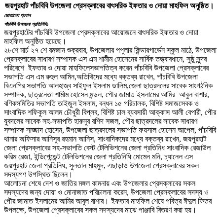
জয়পুরহাট পাঁচবিবি উপজেলা প্রেসক্লাবের বাৎসরিক ইফতার ও দোয়া মাহফিল অনুষ্ঠিত।
মোতালেব প্রধান
পাঁচবিবি উপজেলা প্রতিনিধি:
জয়পুরহাটের পাঁচবিবি উপজেলা প্রেসক্লাবের আয়োজনে বাৎসরিক ইফতার ও দোয়া
মাহফিল অনুষ্ঠিত হয়েছে।
২৮শে মার্চ ২৭ শে রমজান শুক্রবার, উপজেলার পপুলার কিন্ডারগার্ডেন স্কুল মাঠে, উপজেলা
প্রেসক্লাবের সাধারণ সম্পাদক এস এম শামীম হোসেনের সার্বিক তত্ত্বাবধানে, সুষ্ঠু সুন্দর
পরিবেশে ইফতার ও দোয়া মাহফিলেসভাপতিত্ব করেন পাঁচবিবি উপজেলা প্রেসক্লাবের
সভাপতি এস এম রুহুল আমিন,অতিথিদের মধ্যে বক্তব্য রাখেন, পাঁচবিবি উপজেলা
বিএনপির সভাপতি আলহাজ্ব সাইফুল ইসলাম ডালিম,জেলা ছাত্রদলের সাবেক সাংগঠনিক
সম্পাদক, ছাত্রনেতা শামীম হোসেন মন্ডল, পৌর জামাত ইসলামের আমির আবুল বাশার,
বণিকসমিতির সভাপতি তাইজুল ইসলাম, বন্ধন ১৫ পরিচালক, বিশিষ্ট সমাজসেবক ও
সাংবাদিক শফিকুল আলম চৌধুরী বিপ্লব, বিশিষ্ট চাল ব্যবসায়ী আক্কাস আলী বেপারী, পৌর
যুবদলের সাবেক সহ-সভাপতি হারুনুর রশিদ সজল, পৌর ছাত্রদলের সাবেক সাধারণ
সম্পাদক সাজ্জাদ হোসেন, উপজেলা ছাত্রদলের সভাপতি ফয়সাল হোসেন আপেল, পাঁচবিবি
থানার অফিসার আনিসুর রহমান আনিস, সাংবাদিকদের মধ্যে বক্তব্য রাখেন, জয়পুরহাট
জেলা প্রেসক্লাবের সহ-সভাপতি বেস্ট টেলিভিশনের জেলা প্রতিনিধ সাংবাদিক রেজাউল
করিম রেজা, ইন্ডিপেন্ডেন্ট টেলিভিশনের জেলা প্রতিনিধি মোমেন মনি, চ্যানেল এস
জয়পুরহাট জেলা প্রতিনিধ, সুলতান মাহমুদ, এছাড়াও উপজেলা প্রেসক্লাবের সকল
সদস্যগণ উপস্থিত ছিলেন।
আলোচনা শেষে দেশ ও জাতির মঙ্গল কামনায় এবং উপজেলার প্রেসক্লাবের সকল
সদস্যদের জন্য দোয়া ও মোনাজাত পরিচালনা করেন, উপজেলা প্রেসক্লাবের সদস্য ও
পৌর জামাত ইসলামের আমির আবুল বাশার। ইফতার মাহফিল শেষে পবিত্র ঈদুল ফিতর
উপলক্ষে, উপজেলা প্রেসক্লাবের সকল সদস্যদের মাঝে পাঞ্জাবি বিতরণ করা হয়।