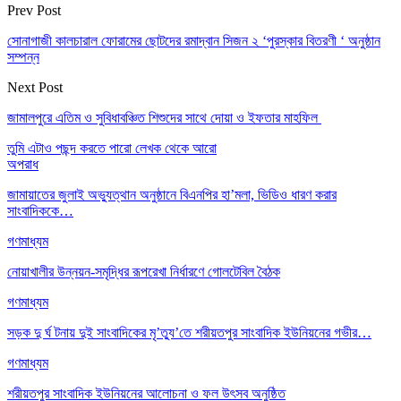
Prev Post
সোনাগাজী কালচারাল ফোরামের ছোটদের রমাদ্বান সিজন ২ ‘পুরস্কার বিতরণী ‘ অনুষ্ঠান
সম্পন্ন
Next Post
জামালপুরে এতিম ও সুবিধাবঞ্চিত শিশুদের সাথে দোয়া ও ইফতার মাহফিল
তুমি এটাও পছন্দ করতে পারো
লেখক থেকে আরো
অপরাধ
জামায়াতের জুলাই অভ্যুত্থান অনুষ্ঠানে বিএনপির হা’মলা, ভিডিও ধারণ করার
সাংবাদিককে…
গণমাধ্যম
নোয়াখালীর উন্নয়ন-সমৃদ্ধির রূপরেখা নির্ধারণে গোলটেবিল বৈঠক
গণমাধ্যম
সড়ক দু র্ঘ টনায় দুই সাংবাদিকের মৃ’ত্যু’তে শরীয়তপুর সাংবাদিক ইউনিয়নের গভীর…
গণমাধ্যম
শরীয়তপুর সাংবাদিক ইউনিয়নের আলোচনা ও ফল উৎসব অনুষ্ঠিত