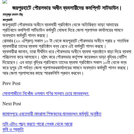
জয়পুরহাটে পৌরসভার অধীন ব্যবসায়ীদের কমপ্লিট সাটডাউন।
মাহফুজুর রহমান রিভু
জয়পুরহাট:
জয়পুরহাট পৌরসভার অধীনে ব্যবসায়ী প্রতিষ্ঠান থেকে অতিরিক্ত ভাড়া আদায়ের
প্রতিবাদে কমপ্লিট সার্টডাউন কর্মসুচী ঘোষনা দিয়ে জেলা প্রশাসক কার্যালয়ের সামনে
অবস্থান কর্মসুচী পালন করছে।
রোববার (২০ এপ্রিল) সকাল ১০ টা থেকে জয়পুরহাট পৌরসভার অধীনে প্রায় ৫ শতাধিক
ব্যবসায়ীরা তাদের ব্যবসা প্রতিষ্ঠান বন্ধ রেখে এই কর্মসুচী পালন করছে।
ব্যবসায়ীরা জানান, তারা দীর্ঘদিন ধরে পৌরসভার অধীনে ব্যবসা প্রতষ্ঠানে বাড়া দিয়ে ব্যবসা
পরিচালনা করে আসছেন। হঠাৎ করে পৌরসভার কর্তৃপক্ষ কয়েকগুন ভাড়া বৃদ্ধির নোটিশ
দিয়েছেন। এব ভাড়া বৃদ্ধির প্রতিবাদে তাদের ব্যবসা প্রতিষ্ঠান সকাল ১০টা থেকে বন্ধ
করে দুপুর ১টা পর্যন্ত জেলা প্রশাসকরকার্যালয়ের সামনে অবস্থান কর্মসুচী পালন করছে।
আর জেলা প্রশাসকের কাছে স্মারকলিপি প্রদান করবেন।
Prev Post
সোনাগাজীতে নিখোঁজ ওসমান গণির সন্ধান চেয়ে মানববন্ধন
Next Post
জামালপুরে এবতেদায়ী মাদরাসা শিক্ষকদের মানববন্ধন কর্মসূচি অনুষ্ঠিত
তুমি এটাও পছন্দ করতে পারো
লেখক থেকে আরো
কৃষি ও প্রকৃতি