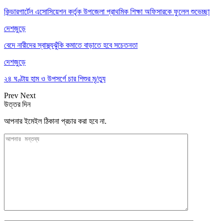
কিন্ডারগার্টেন এসোসিয়েশন কর্তৃক উপজেলা প্রাথমিক শিক্ষা অফিসারকে ফুলেল শুভেচ্ছা
দেশজুড়ে
বেদে নারীদের স্বাস্থ্যঝুঁকি কমাতে বাড়াতে হবে সচেতনতা
দেশজুড়ে
২৪ ঘণ্টায় হাম ও উপসর্গে চার শিশুর মৃ/ত্যু
Prev
Next
উত্তর দিন
আপনার ইমেইল ঠিকানা প্রচার করা হবে না.