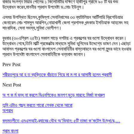
বাজার সংলগ্ন মিয়ার পোলের ১ কিলোমিটার দক্ষিণে হাজীপুর গ্রামে ৯০ টি ঘর শুভ
উদ্বোধন করেন,মাননীয় প্রধান উপদেষ্টা ড.মোঃ ইউনুস।
এসময় উপস্থিত ছিলেন,কুমিল্লা সেনানিবাসের ৩৩ ব্যাটালিয়ন আর্টিলারি ব্রিগেডিয়ার
জেনারেল মোঃ শামসুল আরপিন,নোয়াখালী জেলা প্রশাসক খন্দকার ইসতিয়াক আহমেদ সহ
সাংবাদিক, সেনা সদস্য,সুবিধা ভোগীগণ।
বুধবার (৩০এপ্রিল ২৫ইং) সকাল সাড়ে দশটায় এ প্রকল্পের ঘর গুলো উদ্বোধন করেন।
উদ্বোধন শেষে,তিনি মাল্টি প্রজেক্টের মাধ্যমে সুবিধা ভুগিদের উদ্দেশ্যে ভাষণ দেন।এছাড়া
আবাসন প্রকল্পের ঘর গুলো বাংলাদেশ সেনাবাহিনীর বাস্তবায়নে ঘর গুলো সু্ন্দর ভাবে হওয়ায়
প্রধান উপদেষ্টা বাংলাদেশ সেনাবাহিনীকে ধন্যবাদ জানান।
Prev Post
শরীয়তপুরে আ হ ত ব্যক্তিকে বাঁচাতে গিয়ে মা ম লা র আসামী হলেন প্রবাসী
Next Post
অ প ক র্ম বন্ধ না করলে বিএনপিকেও জনগণ ছুড়ে মারবে: মির্জা ফখরুল
তুমি এটাও পছন্দ করতে পারো
লেখক থেকে আরো
অপরাধ
কদমতলীতে এনএসআই-র‍্যাবের যৌথ অ’ভিযান: ৫টি তাজা ক’কটেল উ/দ্ধা/র,…
গ্রাম বাংলা