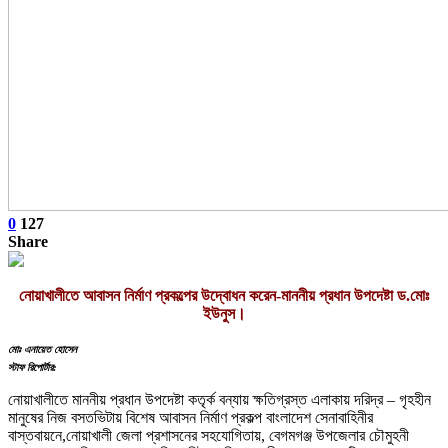
0
127
Share
নোয়াখালীতে আবাসন নির্মাণ প্রকল্পের উদ্বোধন করেন-মাননীয় প্রধান উপদেষ্টা ড.মোঃ
ইউনুস।
মোঃ এনায়েত হোসেন
স্টাফ রিপোর্টার:
নোয়াখালীতে মাননীয় প্রধান উপদেষ্টা কতৃর্ক বন্যায় ক্ষতিগ্রস্ত এলাকায় দরিদ্র – গৃহহীন
মানুষের নিজ বসতভিটায় বিশেষ আবাসন নির্মাণ প্রকল্প বাংলাদেশ সেনাবাহিনীর
বাস্তবায়নে,নোয়াখালী জেলা প্রশাসনের সহযোগিতায়, বেগমগঞ্জ উপজেলার চৌমুহনী