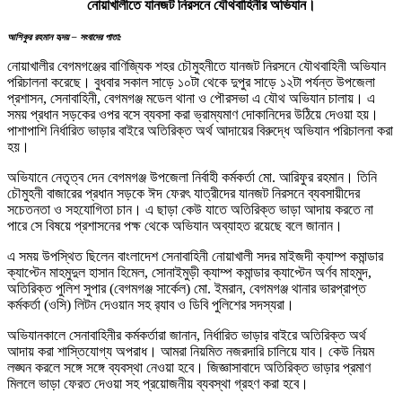
নোয়াখালীতে যানজট নিরসনে যৌথবাহিনীর অভিযান।
আশিকুর রহমান হৃদয় – সংবাদের পাতা:
নোয়াখালীর বেগমগঞ্জের বাণিজ্যিক শহর চৌমুহনীতে যানজট নিরসনে যৌথবাহিনী অভিযান
পরিচালনা করেছে। বুধবার সকাল সাড়ে ১০টা থেকে দুপুর সাড়ে ১২টা পর্যন্ত উপজেলা
প্রশাসন, সেনাবাহিনী, বেগমগঞ্জ মডেল থানা ও পৌরসভা এ যৌথ অভিযান চালায়। এ
সময় প্রধান সড়কের ওপর বসে ব্যবসা করা ভ্রাম্যমাণ দোকানিদের উঠিয়ে দেওয়া হয়।
পাশাপাশি নির্ধারিত ভাড়ার বাইরে অতিরিক্ত অর্থ আদায়ের বিরুদ্ধে অভিযান পরিচালনা করা
হয়।
অভিযানে নেতৃত্ব দেন বেগমগঞ্জ উপজেলা নির্বাহী কর্মকর্তা মো. আরিফুর রহমান। তিনি
চৌমুহনী বাজারের প্রধান সড়কে ঈদ ফেরৎ যাত্রীদের যানজট নিরসনে ব্যবসায়ীদের
সচেতনতা ও সহযোগিতা চান। এ ছাড়া কেউ যাতে অতিরিক্ত ভাড়া আদায় করতে না
পারে সে বিষয়ে প্রশাসনের পক্ষ থেকে অভিযান অব্যাহত রয়েছে বলে জানান।
এ সময় উপস্থিত ছিলেন বাংলাদেশ সেনাবাহিনী নোয়াখালী সদর মাইজদী ক্যাম্প কমান্ডার
ক্যাপ্টেন মাহমুদুল হাসান হিমেল, সোনাইমুড়ী ক্যাম্প কমান্ডার ক্যাপ্টেন অর্ণব মাহমুদ,
অতিরিক্ত পুলিশ সুপার (বেগমগঞ্জ সার্কেল) মো. ইমরান, বেগমগঞ্জ থানার ভারপ্রাপ্ত
কর্মকর্তা (ওসি) লিটন দেওয়ান সহ র‍্যাব ও ডিবি পুলিশের সদস্যরা।
অভিযানকালে সেনাবাহিনীর কর্মকর্তারা জানান, নির্ধারিত ভাড়ার বাইরে অতিরিক্ত অর্থ
আদায় করা শাস্তিযোগ্য অপরাধ। আমরা নিয়মিত নজরদারি চালিয়ে যাব। কেউ নিয়ম
লঙ্ঘন করলে সঙ্গে সঙ্গে ব্যবস্থা নেওয়া হবে। জিজ্ঞাসাবাদে অতিরিক্ত ভাড়ার প্রমাণ
মিললে ভাড়া ফেরত দেওয়া সহ প্রয়োজনীয় ব্যবস্থা গ্রহণ করা হবে।