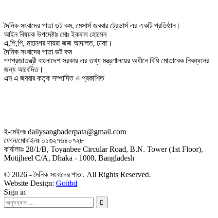
দৈনিক সংবাদের পাতা ডট কম, মেসার্স জববার ট্রেডার্স এর একটি প্রতিষ্ঠান।
আইন বিষয়ক উপদেষ্টাঃ মোঃ ইকবাল হোসেন
এ,পি,পি, মহানগর দায়রা জজ আদালত, ঢাকা।
দৈনিক সংবাদের পাতা ডট কম
গণপ্রজাতন্ত্রী বাংলাদেশ সরকার এর তথ্য মন্ত্রণালয়ের অধীনে বিধি মোতাবেক নিবন্ধনের
জন্য আবেদিত।
এম এ জববার কতৃক সম্পাদিত ও প্রকাশিত
ই-মেইলঃ dailysangbaderpata@gmail.com
ফোন/মোবাইলঃ ০১৩২৭৬৪০৭২৮
কার্যালয়ঃ 28/1/B, Toyanbee Circular Road, B.N. Tower (1st Floor),
Motijheel C/A, Dhaka - 1000, Bangladesh
© 2026 - দৈনিক সংবাদের পাতা. All Rights Reserved.
Website Design:
Goitbd
Sign in