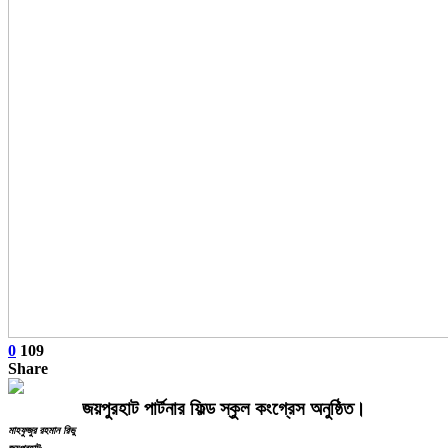
0
109
Share
জয়পুরহাট পার্টনার ফিল্ড স্কুল কংগ্রেস অনুষ্ঠিত।
মাহফুজুর রহমান রিভু