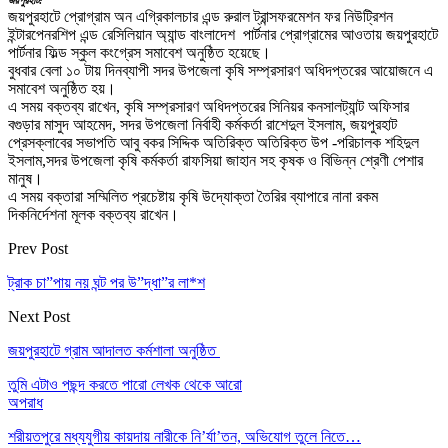
জয়পুরহাট:
জয়পুরহাটে প্রোগ্রাম অন এগ্রিকালচার এন্ড রুরাল ট্রান্সফরমেশন ফর নিউট্রিশন
ইন্টারপেনরশিপ এন্ড রেসিলিয়ান অ্যান্ড বাংলাদেশ পার্টনার প্রোগ্রামের আওতায় জয়পুরহাটে
পার্টনার ফিল্ড স্কুল কংগ্রেস সমাবেশ অনুষ্ঠিত হয়েছে।
বুধবার বেলা ১০ টায় দিনব্যাপী সদর উপজেলা কৃষি সম্প্রসারণ অধিদপ্তরের আয়োজনে এ
সমাবেশ অনুষ্ঠিত হয়।
এ সময় বক্তব্য রাখেন, কৃষি সম্প্রসারণ অধিদপ্তরের সিনিয়র কনসালট্যান্ট অফিসার
বগুড়ার মাসুদ আহমেদ, সদর উপজেলা নির্বাহী কর্মকর্তা রাশেদুল ইসলাম, জয়পুরহাট
প্রেসক্লাবের সভাপতি আবু বকর সিদ্দিক অতিরিক্ত অতিরিক্ত উপ -পরিচালক শহিদুল
ইসলাম,সদর উপজেলা কৃষি কর্মকর্তা রাফসিয়া জাহান সহ কৃষক ও বিভিন্ন শ্রেণী পেশার
মানুষ।
এ সময় বক্তারা সম্মিলিত প্রচেষ্টায় কৃষি উদ্যোক্তা তৈরির ব্যাপারে নানা রকম
দিকনির্দেশনা মূলক বক্তব্য রাখেন।
Prev Post
ট্রাক চা”পায় নয় ঘন্ট পর উ”দ্ধা”র লা*শ
Next Post
জয়পুরহাটে গ্রাম আদালত কর্মশালা অনুষ্ঠিত
তুমি এটাও পছন্দ করতে পারো
লেখক থেকে আরো
অপরাধ
শরীয়তপুরে মধ্যযুগীয় কায়দায় নারীকে নি’র্যা’তন, অভিযোগ তুলে নিতে…