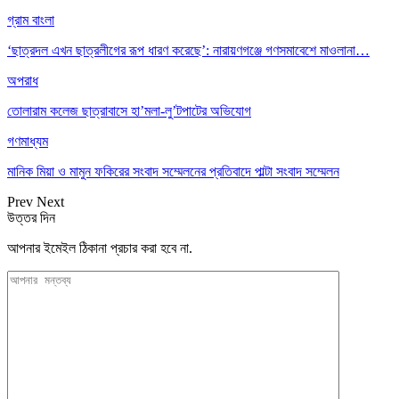
গ্রাম বাংলা
‘ছাত্রদল এখন ছাত্রলীগের রূপ ধারণ করেছে’: নারায়ণগঞ্জে গণসমাবেশে মাওলানা…
অপরাধ
তোলারাম কলেজ ছাত্রাবাসে হা’মলা-লু’টপাটের অভিযোগ
গণমাধ্যম
মানিক মিয়া ও মামুন ফকিরের সংবাদ সম্মেলনের প্রতিবাদে পাল্টা সংবাদ সম্মেলন
Prev
Next
উত্তর দিন
আপনার ইমেইল ঠিকানা প্রচার করা হবে না.