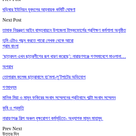
ঘড়িষার ইউনিয়ন যুবদলের আহ্বায়ক কমিটি ঘোষণা
Next Post
তামাক নিয়ন্ত্রণ আইন বাস্তবায়নে উপজেলা টাস্কফোর্সের প্রশিক্ষণ কর্মশালা অনুষ্ঠিত
তুমি এটাও পছন্দ করতে পারো
লেখক থেকে আরো
গ্রাম বাংলা
‘ছাত্রদল এখন ছাত্রলীগের রূপ ধারণ করেছে’: নারায়ণগঞ্জে গণসমাবেশে মাওলানা…
অপরাধ
তোলারাম কলেজ ছাত্রাবাসে হা’মলা-লু’টপাটের অভিযোগ
গণমাধ্যম
মানিক মিয়া ও মামুন ফকিরের সংবাদ সম্মেলনের প্রতিবাদে পাল্টা সংবাদ সম্মেলন
কৃষি ও প্রকৃতি
নারায়ণগঞ্জ শিল্প অঞ্চল বৃক্ষরোপণ কর্মসূচিতে- অধ্যাপক মামুন মাহামুদ
Prev
Next
উত্তর দিন