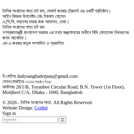
দৈনিক সংবাদের পাতা ডট কম, মেসার্স জববার ট্রেডার্স এর একটি প্রতিষ্ঠান।
আইন বিষয়ক উপদেষ্টাঃ মোঃ ইকবাল হোসেন
এ,পি,পি, মহানগর দায়রা জজ আদালত, ঢাকা।
দৈনিক সংবাদের পাতা ডট কম
গণপ্রজাতন্ত্রী বাংলাদেশ সরকার এর তথ্য মন্ত্রণালয়ের অধীনে বিধি মোতাবেক নিবন্ধনের
জন্য আবেদিত।
এম এ জববার কতৃক সম্পাদিত ও প্রকাশিত
ই-মেইলঃ dailysangbaderpata@gmail.com
ফোন/মোবাইলঃ ০১৩২৭৬৪০৭২৮
কার্যালয়ঃ 28/1/B, Toyanbee Circular Road, B.N. Tower (1st Floor),
Motijheel C/A, Dhaka - 1000, Bangladesh
© 2026 - দৈনিক সংবাদের পাতা. All Rights Reserved.
Website Design:
Goitbd
Sign in