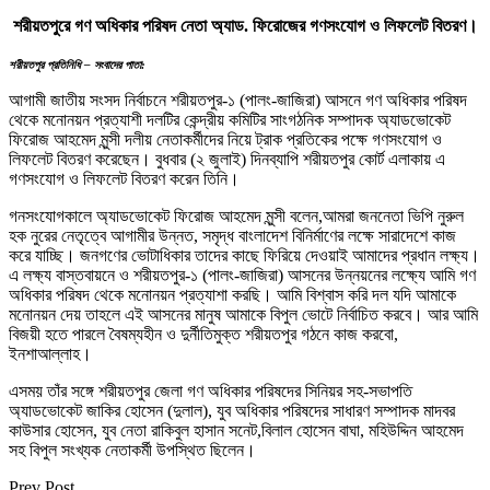
শরীয়তপুরে গণ অধিকার পরিষদ নেতা অ্যাড. ফিরোজের গণসংযোগ ও লিফলেট বিতরণ।
শরীয়তপুর প্রতিনিধি – সংবাদের পাতা:
আগামী জাতীয় সংসদ নির্বাচনে শরীয়তপুর-১ (পালং-জাজিরা) আসনে গণ অধিকার পরিষদ
থেকে মনোনয়ন প্রত্যাশী দলটির কেন্দ্রীয় কমিটির সাংগঠনিক সম্পাদক অ্যাডভোকেট
ফিরোজ আহমেদ মুন্সী দলীয় নেতাকর্মীদের নিয়ে ট্রাক প্রতিকের পক্ষে গণসংযোগ ও
লিফলেট বিতরণ করেছেন। বুধবার (২ জুলাই) দিনব্যাপি শরীয়তপুর কোর্ট এলাকায় এ
গণসংযোগ ও লিফলেট বিতরণ করেন তিনি।
গনসংযোগকালে অ্যাডভোকেট ফিরোজ আহমেদ মুন্সী বলেন,আমরা জননেতা ভিপি নুরুল
হক নুরের নেতৃত্বে আগামীর উন্নত, সমৃদ্ধ বাংলাদেশ বিনির্মাণের লক্ষে সারাদেশে কাজ
করে যাচ্ছি। জনগণের ভোটাধিকার তাদের কাছে ফিরিয়ে দেওয়াই আমাদের প্রধান লক্ষ্য।
এ লক্ষ্য বাস্তবায়নে ও শরীয়তপুর-১ (পালং-জাজিরা) আসনের উন্নয়নের লক্ষ্যে আমি গণ
অধিকার পরিষদ থেকে মনোনয়ন প্রত্যাশা করছি। আমি বিশ্বাস করি দল যদি আমাকে
মনোনয়ন দেয় তাহলে এই আসনের মানুষ আমাকে বিপুল ভোটে নির্বাচিত করবে। আর আমি
বিজয়ী হতে পারলে বৈষম্যহীন ও দুর্নীতিমুক্ত শরীয়তপুর গঠনে কাজ করবো,
ইনশাআল্লাহ।
এসময় তাঁর সঙ্গে শরীয়তপুর জেলা গণ অধিকার পরিষদের সিনিয়র সহ-সভাপতি
অ্যাডভোকেট জাকির হোসেন (দুলাল), যুব অধিকার পরিষদের সাধারণ সম্পাদক মাদবর
কাউসার হোসেন, যুব নেতা রাকিবুল হাসান সনেট,বিলাল হোসেন বাঘা, মহিউদ্দিন আহমেদ
সহ বিপুল সংখ্যক নেতাকর্মী উপস্থিত ছিলেন।
Prev Post