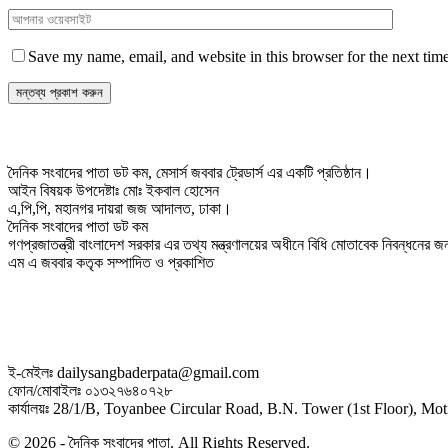
Save my name, email, and website in this browser for the next tim
দৈনিক সংবাদের পাতা ডট কম, মেসার্স জববার ট্রেডার্স এর একটি প্রতিষ্ঠান।
আইন বিষয়ক উপদেষ্টাঃ মোঃ ইকবাল হোসেন
এ,পি,পি, মহানগর দায়রা জজ আদালত, ঢাকা।
দৈনিক সংবাদের পাতা ডট কম
গণপ্রজাতন্ত্রী বাংলাদেশ সরকার এর তথ্য মন্ত্রণালয়ের অধীনে বিধি মোতাবেক নিবন্ধনের
এম এ জববার কতৃক সম্পাদিত ও প্রকাশিত
ই-মেইলঃ dailysangbaderpata@gmail.com
ফোন/মোবাইলঃ ০১৩২৭৬৪০৭২৮
কার্যালয়ঃ 28/1/B, Toyanbee Circular Road, B.N. Tower (1st Floor), M
© 2026 - দৈনিক সংবাদের পাতা. All Rights Reserved.