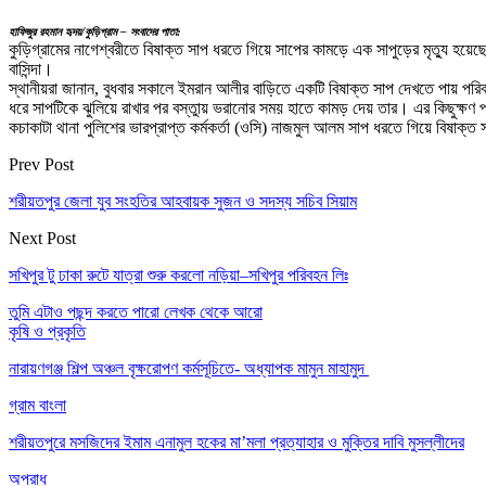
হাফিজুর রহমান হৃদয়/কুড়িগ্রাম – সংবাদের পাতা:
কুড়িগ্রামের নাগেশ্বরীতে বিষাক্ত সাপ ধরতে গিয়ে সাপের কামড়ে এক সাপুড়ের মৃত্যু হ
বাসিন্দা।
স্থানীয়রা জানান, বুধবার সকালে ইমরান আলীর বাড়িতে একটি বিষাক্ত সাপ দেখতে পায় পর
ধরে সাপটিকে ঝুলিয়ে রাখার পর বস্তুায় ভরানোর সময় হাতে কামড় দেয় তার। এর কিছুক্ষণ পর
কচাকাটা থানা পুলিশের ভারপ্রাপ্ত কর্মকর্তা (ওসি) নাজমুল আলম সাপ ধরতে গিয়ে বিষাক্ত
Prev Post
শরীয়তপুর জেলা যুব সংহতির আহবায়ক সুজন ও সদস্য সচিব সিয়াম
Next Post
সখিপুর টু ঢাকা রুটে যাত্রা শুরু করলো নড়িয়া–সখিপুর পরিবহন লিঃ
তুমি এটাও পছন্দ করতে পারো
লেখক থেকে আরো
কৃষি ও প্রকৃতি
নারায়ণগঞ্জ শিল্প অঞ্চল বৃক্ষরোপণ কর্মসূচিতে- অধ্যাপক মামুন মাহামুদ
গ্রাম বাংলা
শরীয়তপুরে মসজিদের ইমাম এনামুল হকের মা’মলা প্রত্যাহার ও মুক্তির দাবি মুসল্লীদের
অপরাধ