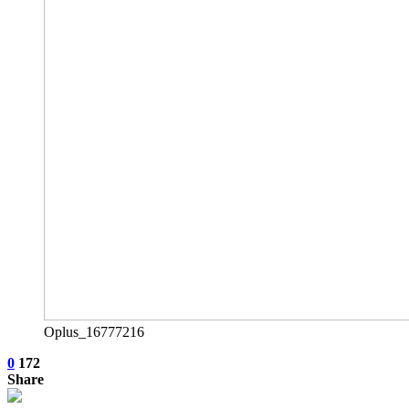
Oplus_16777216
0
172
Share