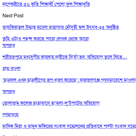
নাগেশ্বরীতে ৫০ কৃতি শিক্ষার্থী পেলো ফুল শিক্ষাবৃত্তি
Next Post
তাযকিয়াতুল উম্মাহ মডেল মাদ্রাসার মৌসূমী ফল উৎসব-২৫ অনুষ্ঠিত
তুমি এটাও পছন্দ করতে পারো
লেখক থেকে আরো
অপরাধ
শরীয়তপুরে মধ্যযুগীয় কায়দায় নারীকে নি’র্যা’তন, অভিযোগ তুলে নিতে…
গ্রাম বাংলা
‘ছাত্রদল এখন ছাত্রলীগের রূপ ধারণ করেছে’: নারায়ণগঞ্জে গণসমাবেশে মাওল
অপরাধ
তোলারাম কলেজ ছাত্রাবাসে হা’মলা-লু’টপাটের অভিযোগ
গণমাধ্যম
মানিক মিয়া ও মামুন ফকিরের সংবাদ সম্মেলনের প্রতিবাদে পাল্টা সংবাদ সম্ম