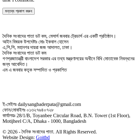
দৈনিক সংবাদের পাতা ডট কম, মেসার্স জববার ট্রেডার্স এর একটি প্রতিষ্ঠান।
আইন বিষয়ক উপদেষ্টাঃ মোঃ ইকবাল হোসেন
এ,পি,পি, মহানগর দায়রা জজ আদালত, ঢাকা।
দৈনিক সংবাদের পাতা ডট কম
গণপ্রজাতন্ত্রী বাংলাদেশ সরকার এর তথ্য মন্ত্রণালয়ের অধীনে বিধি মোতাবেক নিবন্ধনের
জন্য আবেদিত।
এম এ জববার কতৃক সম্পাদিত ও প্রকাশিত
ই-মেইলঃ dailysangbaderpata@gmail.com
ফোন/মোবাইলঃ ০১৩২৭৬৪০৭২৮
কার্যালয়ঃ 28/1/B, Toyanbee Circular Road, B.N. Tower (1st Floor),
Motijheel C/A, Dhaka - 1000, Bangladesh
© 2026 - দৈনিক সংবাদের পাতা. All Rights Reserved.
Website Design:
Goitbd