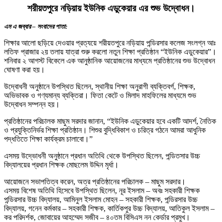
শরীয়তপুরে নড়িয়ায় ইউনিক এডুকেয়ার এর শুভ উদ্বোধন।
এম এ জব্বার – সংবাদের পাতা:
শিক্ষার আলো ছড়িয়ে দেওয়ার প্রত্যয়ে শরীয়তপুরে নড়িয়ায় পন্ডিরসার কলেজ সংলগ্ন আঃ
লতিফ প্রাজার ২য় তলায় যাত্রা শুরু করলো নতুন শিক্ষা প্রতিষ্ঠান “ইউনিক এডুকেয়ার”।
শনিবার ২ আগস্ট বিকেলে এক আনুষ্ঠানিক আয়োজনের মাধ্যমে প্রতিষ্ঠানের শুভ উদ্বোধন
ঘোষণা করা হয়।
উদ্বোধনী অনুষ্ঠানে উপস্থিত ছিলেন, স্থানীয় শিক্ষা অনুরাগী ব্যক্তিবর্গ, শিক্ষক,
অভিভাবক ও গণ্যমান্য ব্যক্তিরা। ফিতা কেটে ও মিলাদ মাহফিলের মাধ্যমে শুভ
উদ্বোধন সম্পন্ন হয়।
প্রতিষ্ঠানের পরিচালক মাছুম সরদার জানান, “ইউনিক এডুকেয়ার হবে একটি আদর্শ, নৈতিক
ও প্রযুক্তিনির্ভর শিক্ষা প্রতিষ্ঠান। শিশুর বুদ্ধিবিকাশ ও চরিত্র গঠনে আমরা আধুনিক
পদ্ধতিতে শিক্ষা কার্যক্রম চালাবো।”
এসময় উদ্ভোধনী অনুষ্ঠানে প্রধান অতিথি থেকে উপস্থিত ছিলেন, পন্ডিতসার উচ্চ
বিদ্যালয়ের প্রধান শিক্ষক মোছলেম উদ্দিন মৃর্ধা।
আয়োজনে সভাপতিত্ব করেন, অত্র প্রতিষ্ঠানের পরিচালক – মাছুম সরদার।
এসময় বিশেষ অতিথি হিসেবে উপস্থিত ছিলেন, নূর ইসলাম – অবঃ সহকারী শিক্ষক
পন্ডিরসার উচ্চ বিদ্যালয়, আমিনুল ইসলাম মোহন – সহকারী শিক্ষক, পন্ডিরসার উচ্চ
বিদ্যালয়, গনেন কর্মকার – সহকারী শিক্ষক, কার্তিকপুর উচ্চ বিদ্যালয়, আতিকুল ইসলাম –
কর পরিদর্শক, জোবায়ের আহম্মেদ সজীব – ৪০তম বিসিএস নন কের্ডার প্রমুখ।