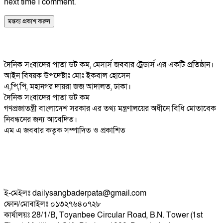
next time I comment.
দৈনিক সংবাদের পাতা ডট কম, মেসার্স জববার ট্রেডার্স এর একটি প্রতিষ্ঠান।
আইন বিষয়ক উপদেষ্টাঃ মোঃ ইকবাল হোসেন
এ,পি,পি, মহানগর দায়রা জজ আদালত, ঢাকা।
দৈনিক সংবাদের পাতা ডট কম
গণপ্রজাতন্ত্রী বাংলাদেশ সরকার এর তথ্য মন্ত্রণালয়ের অধীনে বিধি মোতাবেক
নিবন্ধনের জন্য আবেদিত।
এম এ জববার কতৃক সম্পাদিত ও প্রকাশিত
ই-মেইলঃ dailysangbaderpata@gmail.com
ফোন/মোবাইলঃ ০১৩২৭৬৪০৭২৮
কার্যালয়ঃ 28/1/B, Toyanbee Circular Road, B.N. Tower (1st