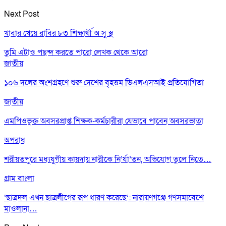
Next Post
খাবার খেয়ে রাবির ৮৩ শিক্ষার্থী অ সু স্থ
তুমি এটাও পছন্দ করতে পারো
লেখক থেকে আরো
জাতীয়
১০৬ দলের অংশগ্রহণে শুরু দেশের বৃহত্তম ভিএলএসআই প্রতিযোগিতা
জাতীয়
এমপিওভুক্ত অবসরপ্রাপ্ত শিক্ষক-কর্মচারীরা যেভাবে পাবেন অবসরভাতা
অপরাধ
শরীয়তপুরে মধ্যযুগীয় কায়দায় নারীকে নি’র্যা’তন, অভিযোগ তুলে নিতে…
গ্রাম বাংলা
‘ছাত্রদল এখন ছাত্রলীগের রূপ ধারণ করেছে’: নারায়ণগঞ্জে গণসমাবেশে
মাওলানা…