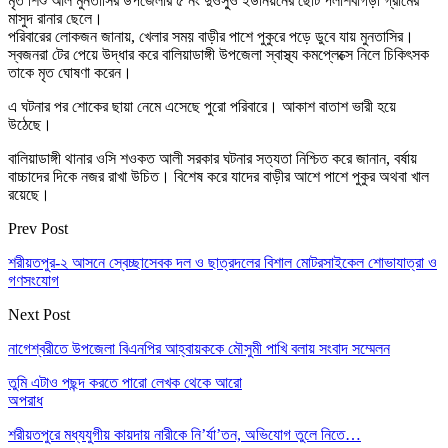
মৃত শিশু আল মুনতাসির উপজেলার ৫ নং দুওসু্ও ইউনিয়নের ছোট পলাশবাগড়ী গ্রামের
মাসুদ রানার ছেলে।
পরিবারের লোকজন জানায়, খেলার সময় বাড়ীর পাশে পুকুরে পড়ে ডুবে যায় মুনতাসির।
স্বজনরা টের পেয়ে উদ্ধার করে বালিয়াডাঙ্গী উপজেলা স্বাস্থ্য কমপ্লেক্সে নিলে চিকিৎসক
তাকে মৃত ঘোষণা করেন।
এ ঘটনার পর শোকের ছায়া নেমে এসেছে পুরো পরিবারে। আকাশ বাতাশ ভারী হয়ে
উঠেছে।
বালিয়াডাঙ্গী থানার ওসি শওকত আলী সরকার ঘটনার সত্যতা নিশ্চিত করে জানান, বর্ষায়
বাচ্চাদের দিকে নজর রাখা উচিত। বিশেষ করে যাদের বাড়ীর আশে পাশে পুকুর অথবা খাল
রয়েছে।
Prev Post
শরীয়তপুর-২ আসনে স্বেচ্ছাসেবক দল ও ছাত্রদলের বিশাল মোটরসাইকেল শোভাযাত্রা ও
গণসংযোগ
Next Post
নাগেশ্বরীতে উপজেলা বিএনপির আহ্বায়ককে মৌসুমী পাখি বলায় সংবাদ সম্মেলন
তুমি এটাও পছন্দ করতে পারো
লেখক থেকে আরো
অপরাধ
শরীয়তপুরে মধ্যযুগীয় কায়দায় নারীকে নি’র্যা’তন, অভিযোগ তুলে নিতে…