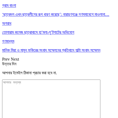
গ্রাম বাংলা
‘ছাত্রদল এখন ছাত্রলীগের রূপ ধারণ করেছে’: নারায়ণগঞ্জে গণসমাবেশে মাওলানা…
অপরাধ
তোলারাম কলেজ ছাত্রাবাসে হা’মলা-লু’টপাটের অভিযোগ
গণমাধ্যম
মানিক মিয়া ও মামুন ফকিরের সংবাদ সম্মেলনের প্রতিবাদে পাল্টা সংবাদ সম্মেলন
Prev
Next
উত্তর দিন
আপনার ইমেইল ঠিকানা প্রচার করা হবে না.