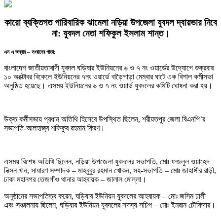
কারো ব্যক্তিগত পারিবারিক ঝামেলা নড়িয়া উপজেলা যুবদল দ্বায়ভার নিবে
না: যুবদল নেতা শফিকুল ইসলাম শান্ত।
এম এ জব্বার – সংবাদের পাতা:
বাংলাদেশ জাতীয়তাবাদী যুবদল ঘড়িষার ইউনিয়নের ৬ ও ৭ নং ওয়ার্ডের উদ্যোগে শুক্রবার
১০ অক্টোবর বিকেলে ইউনিয়নের ৭নং ওয়ার্ডে বাড়ৈপাড়া মেম্বার ঘাটে এক বিশাল কর্মীসভা
অনুষ্ঠিত হয়েছে। এসময় ইউনিয়নের ৬ ও ৭ নং ওয়ার্ড যুবদলের কমিটি ঘোষনা করা হয়।
উক্ত কর্মীসভায় প্রধান অতিথি হিসেবে উপস্থিত ছিলেন, শরীয়তপুর জেলা বিএনপি’র
সভাপতি-আলহাজ্ব শফিকুর রহমান কিরণ।
এসময় বিশেষ অতিথি ছিলেন, নড়িয়া উপজেলা যুবদলের সভাপতি, মোঃ ফজলুল ওয়াহেদ
নিক্সন খান, সাধারণ সম্পাদক – মাহবুবুর রহমান খোকন, সহ-সভাপতি – মোঃ জাহাঙ্গীর রাড়ী,
ঢাকা মহানগর তেজগাঁও থানার আহবায়ক – জালাল মোল্লা।
অনুষ্ঠানের সভাপতিত্ব করেন, ঘড়িষার ইউনিয়ন যুবদলের আহবায়ক – মোঃ জসিম ঢালী
এবং সঞ্চালনায় ছিলেন, ঘড়িষার ইউনিয়ন যুবদলের সদস্য সচিপ – মোঃ ইমরান চৌকিদার।