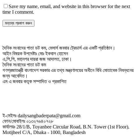
Save my name, email, and website in this browser for the next
time I comment.
দৈনিক সংবাদের পাতা ডট কম, মেসার্স জববার ট্রেডার্স এর একটি প্রতিষ্ঠান।
আইন বিষয়ক উপদেষ্টাঃ মোঃ ইকবাল হোসেন
এ,পি,পি, মহানগর দায়রা জজ আদালত, ঢাকা।
দৈনিক সংবাদের পাতা ডট কম
গণপ্রজাতন্ত্রী বাংলাদেশ সরকার এর তথ্য মন্ত্রণালয়ের অধীনে বিধি মোতাবেক নিবন্ধনের
জন্য আবেদিত।
এম এ জববার কতৃক সম্পাদিত ও প্রকাশিত
ই-মেইলঃ dailysangbaderpata@gmail.com
ফোন/মোবাইলঃ ০১৩২৭৬৪০৭২৮
কার্যালয়ঃ 28/1/B, Toyanbee Circular Road, B.N. Tower (1st Floor),
Motijheel C/A, Dhaka - 1000, Bangladesh