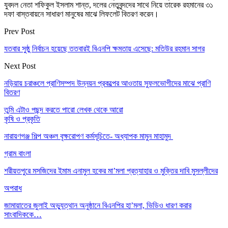
যুবদল নেতা শফিকুল ইসলাম শান্ত, দলের নেতৃবৃন্দদের সাথে নিয়ে তারেক রহমানের ৩১
দফা বাস্তবায়নে সাধারণ মানুষের মাঝে লিফলেট বিতরণ করেন।
Prev Post
যতবার সুষ্ঠু নির্বাচন হয়েছে ততবারই বিএনপি ক্ষমতায় এসেছে: মতিউর রহমান সাগর
Next Post
নড়িয়ায় চরাঞ্চলে প্রাণিসম্পদ উন্নয়ন প্রকল্পের আওতায় সুফলভোগীদের মাঝে প্রাণি
বিতরণ
তুমি এটাও পছন্দ করতে পারো
লেখক থেকে আরো
কৃষি ও প্রকৃতি
নারায়ণগঞ্জ শিল্প অঞ্চল বৃক্ষরোপণ কর্মসূচিতে- অধ্যাপক মামুন মাহামুদ
গ্রাম বাংলা
শরীয়তপুরে মসজিদের ইমাম এনামুল হকের মা’মলা প্রত্যাহার ও মুক্তির দাবি মুসল্লীদের
অপরাধ
জামায়াতের জুলাই অভ্যুত্থান অনুষ্ঠানে বিএনপির হা’মলা, ভিডিও ধারণ করার
সাংবাদিককে…