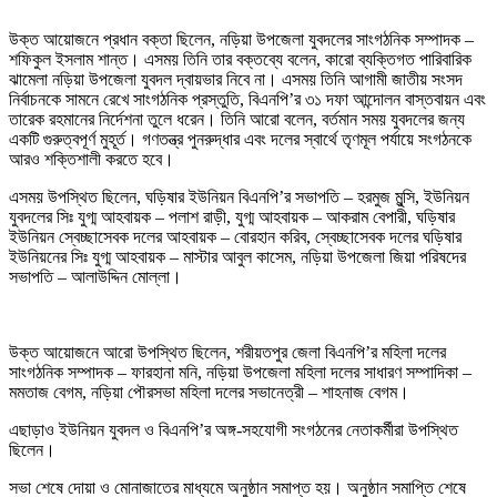
উক্ত আয়োজনে প্রধান বক্তা ছিলেন, নড়িয়া উপজেলা যুবদলের সাংগঠনিক সম্পাদক –
শফিকুল ইসলাম শান্ত। এসময় তিনি তার বক্তব্যে বলেন, কারো ব্যক্তিগত পারিবারিক
ঝামেলা নড়িয়া উপজেলা যুবদল দ্বায়ভার নিবে না। এসময় তিনি আগামী জাতীয় সংসদ
নির্বাচনকে সামনে রেখে সাংগঠনিক প্রস্তুতি, বিএনপি’র ৩১ দফা আন্দোলন বাস্তবায়ন এবং
তারেক রহমানের নির্দেশনা তুলে ধরেন। তিনি আরো বলেন, বর্তমান সময় যুবদলের জন্য
একটি গুরুত্বপূর্ণ মুহূর্ত। গণতন্ত্র পুনরুদ্ধার এবং দলের স্বার্থে তৃণমূল পর্যায়ে সংগঠনকে
আরও শক্তিশালী করতে হবে।
এসময় উপস্থিত ছিলেন, ঘড়িষার ইউনিয়ন বিএনপি’র সভাপতি – হরমুজ মুন্সি, ইউনিয়ন
যুবদলের সিঃ যুগ্ম আহবায়ক – পলাশ রাড়ী, যুগ্ম আহবায়ক – আকরাম বেপারী, ঘড়িষার
ইউনিয়ন স্বেচ্ছাসেবক দলের আহবায়ক – বোরহান করিব, স্বেচ্ছাসেবক দলের ঘড়িষার
ইউনিয়নের সিঃ যুগ্ম আহবায়ক – মাস্টার আবুল কাসেম, নড়িয়া উপজেলা জিয়া পরিষদের
সভাপতি – আলাউদ্দিন মোল্লা।
উক্ত আয়োজনে আরো উপস্থিত ছিলেন, শরীয়তপুর জেলা বিএনপি’র মহিলা দলের
সাংগঠনিক সম্পাদক – ফারহানা মনি, নড়িয়া উপজেলা মহিলা দলের সাধারণ সম্পাদিকা –
মমতাজ বেগম, নড়িয়া পৌরসভা মহিলা দলের সভানেত্রী – শাহনাজ বেগম।
এছাড়াও ইউনিয়ন যুবদল ও বিএনপি’র অঙ্গ-সহযোগী সংগঠনের নেতাকর্মীরা উপস্থিত
ছিলেন।
সভা শেষে দোয়া ও মোনাজাতের মাধ্যমে অনুষ্ঠান সমাপ্ত হয়। অনুষ্ঠান সমাপ্তি শেষে