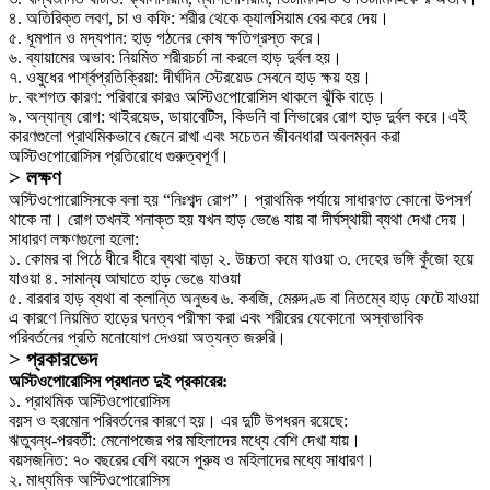
৪. অতিরিক্ত লবণ, চা ও কফি: শরীর থেকে ক্যালসিয়াম বের করে দেয়।
৫. ধূমপান ও মদ্যপান: হাড় গঠনের কোষ ক্ষতিগ্রস্ত করে।
৬. ব্যায়ামের অভাব: নিয়মিত শরীরচর্চা না করলে হাড় দুর্বল হয়।
৭. ওষুধের পার্শ্বপ্রতিক্রিয়া: দীর্ঘদিন স্টেরয়েড সেবনে হাড় ক্ষয় হয়।
৮. বংশগত কারণ: পরিবারে কারও অস্টিওপোরোসিস থাকলে ঝুঁকি বাড়ে।
৯. অন্যান্য রোগ: থাইরয়েড, ডায়াবেটিস, কিডনি বা লিভারের রোগ হাড় দুর্বল করে।এই
কারণগুলো প্রাথমিকভাবে জেনে রাখা এবং সচেতন জীবনধারা অবলম্বন করা
অস্টিওপোরোসিস প্রতিরোধে গুরুত্বপূর্ণ।
> লক্ষণ
অস্টিওপোরোসিসকে বলা হয় “নিঃশব্দ রোগ”। প্রাথমিক পর্যায়ে সাধারণত কোনো উপসর্গ
থাকে না। রোগ তখনই শনাক্ত হয় যখন হাড় ভেঙে যায় বা দীর্ঘস্থায়ী ব্যথা দেখা দেয়।
সাধারণ লক্ষণগুলো হলো:
১. কোমর বা পিঠে ধীরে ধীরে ব্যথা বাড়া ২. উচ্চতা কমে যাওয়া ৩. দেহের ভঙ্গি কুঁজো হয়ে
যাওয়া ৪. সামান্য আঘাতে হাড় ভেঙে যাওয়া
৫. বারবার হাড় ব্যথা বা ক্লান্তি অনুভব ৬. কবজি, মেরুদণ্ড বা নিতম্বে হাড় ফেটে যাওয়া
এ কারণে নিয়মিত হাড়ের ঘনত্ব পরীক্ষা করা এবং শরীরের যেকোনো অস্বাভাবিক
পরিবর্তনের প্রতি মনোযোগ দেওয়া অত্যন্ত জরুরি।
> প্রকারভেদ
অস্টিওপোরোসিস প্রধানত দুই প্রকারের:
১️. প্রাথমিক অস্টিওপোরোসিস
বয়স ও হরমোন পরিবর্তনের কারণে হয়। এর দুটি উপধরন রয়েছে:
ঋতুবন্ধ-পরবর্তী: মেনোপজের পর মহিলাদের মধ্যে বেশি দেখা যায়।
বয়সজনিত: ৭০ বছরের বেশি বয়সে পুরুষ ও মহিলাদের মধ্যে সাধারণ।
২️. মাধ্যমিক অস্টিওপোরোসিস