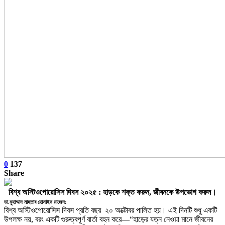
0
137
Share
বিশ্ব অস্টিওপোরোসিস দিবস ২০২৫ : হাড়কে শক্ত করুন, জীবনকে উপভোগ করুন।
ডা.মুহাম্মাদ মাহতাব হোসাইন মাজেদ:
বিশ্ব অস্টিওপোরোসিস দিবস প্রতি বছর ২০ অক্টোবর পালিত হয়। এই দিনটি শুধু একটি
উপলক্ষ নয়, বরং একটি গুরুত্বপূর্ণ বার্তা বহন করে—“হাড়ের যত্ন নেওয়া মানে জীবনের