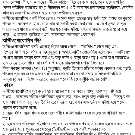
যত্ন নেওয়া।” হাড় আমাদের শরীরের কাঠামো হিসেবে কাজ করে, তবে হাড়ের শক্তি
কেবল শারীরিক কাঠামোর মধ্যে সীমাবদ্ধ নয়। এটি আমাদের চলাফেরার স্বাধীনতা, দৈনন্দিন
কাজকর্ম এবং জীবনযাত্রার মানের সঙ্গে গভীরভাবে যুক্ত।
অস্টিওপোরোসিস একটি নীরব রোগ। অনেক মানুষ তাদের হাড় দুর্বল হয়ে যাচ্ছে তা বুঝতে
পারেন না, যতক্ষণ না হাড় ভেঙে যায় বা স্থায়ী ব্যথা দেখা দেয়। এ রোগ মূলত হাড়ের
ঘনত্ব কমে যাওয়ার কারণে ঘটে, যার ফলে হাড় ফাঁপা, ভঙ্গুর ও সহজে ভাঙার মতো হয়ে
পড়ে। এ জন্যই প্রতিরোধ এবং সচেতনতা অত্যন্ত গুরুত্বপূর্ণ।
অস্টিওপোরোসিস কী?
অস্টিওপোরোসিস” শব্দটি এসেছে গ্রিক ভাষা থেকে—“অস্টিও” মানে হাড় এবং
“পোরোসিস” মানে ফাঁপা বা ছিদ্রযুক্ত। অর্থাৎ,অস্টিওপোরোসিস হলো এমন একটি রোগ
যেখানে হাড়ের ঘনত্ব কমে যায় এবং হাড় দুর্বল ও ভঙ্গুর হয়ে পড়ে। এতে অল্প আঘাতেও
হাড় ভেঙে যেতে পারে, যা রোগীর জীবনকে মারাত্মকভাবে প্রভাবিত করে।
বিশ্ব স্বাস্থ্য সংস্থা (WHO) অনুসারে, প্রতি তিনজন মহিলার মধ্যে একজন এবং প্রতি
পাঁচজন পুরুষের মধ্যে একজন জীবনের কোনো না কোনো সময়ে অস্টিওপোরোসিসে
আক্রান্ত হন। বিশেষ করে ৫০ বছরের পরে মহিলাদের ঝুঁকি অনেক বেশি।
কারণ
অস্টিওপোরোসিসের মূল কারণ হলো হাড়ের গঠন ও ক্ষয়ের মধ্যে ভারসাম্য নষ্ট হয়ে
যাওয়া। আমাদের শরীরে প্রতিনিয়ত পুরনো হাড় ভেঙে নতুন হাড় তৈরি হয়। কিন্তু যখন
হাড় ভাঙার গতি নতুন হাড় তৈরির চেয়ে দ্রুত হয়, তখন হাড় দুর্বল ও ফাঁপা হয়ে পড়ে।
প্রধান কারণগুলো হলো:
১. বয়স বৃদ্ধি: বয়স বাড়ার সঙ্গে সঙ্গে শরীরে ক্যালসিয়াম ও কোলাজেনের পরিমাণ কমে
যায়।
২. হরমোনের পরিবর্তন: মহিলাদের ক্ষেত্রে মেনোপজের পর ইস্ট্রোজেন হরমোন কমে গেলে
হাড় দুর্বল হয়। পুরুষদের ক্ষেত্রে টেস্টোস্টেরন কমে একই প্রভাব ফেলে।
৩. খাদ্যজনিত ঘাটতি: ক্যালসিয়াম, ম্যাগনেসিয়াম, ভিটামিন-ডি ও ভিটামিন-কে’র অভাব।