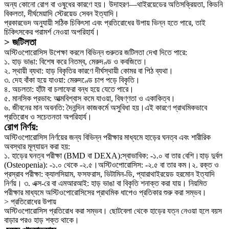
অন্য কোনো রোগ বা ওষুধের কারণে হয়। উদাহরণ—থাইরয়েডের অতিসক্রিয়তা, কিডনি
বিকলতা, দীর্ঘমেয়াদি স্টেরয়েড সেবন ইত্যাদি।
প্রকারভেদ অনুযায়ী সঠিক চিকিৎসা এবং প্রতিরোধের উপায় ভিন্ন হতে পারে, তাই
চিকিৎসকের পরামর্শ নেওয়া অপরিহার্য।
> জটিলতা
অস্টিওপোরোসিস উপেক্ষা করলে বিভিন্ন গুরুতর জটিলতা দেখা দিতে পারে:
১. হাড় ভাঙা: বিশেষ করে নিতম্ব, মেরুদণ্ড ও কবজিতে।
২. স্থায়ী ব্যথা: হাড় বিকৃতির কারণে দীর্ঘস্থায়ী কোমর বা পিঠ ব্যথা।
৩. দেহ বাঁকা হয়ে যাওয়া: মেরুদণ্ডে চাপ পড়ে বিকৃতি।
৪. অচলতা: হাঁটা বা চলাফেরা বন্ধ হয়ে যেতে পারে।
৫. মানসিক প্রভাব: আত্মবিশ্বাস কমে যাওয়া, বিষণ্ণতা ও একাকিত্ব।
৬. জীবনের মান অবনতি: দৈনন্দিন কাজকর্মে অসুবিধা হয়।এই কারণে প্রাথমিকভাবে
প্রতিরোধ ও সচেতনতা অপরিহার্য।
রোগ নির্ণয়:
অস্টিওপোরোসিস নির্ণয়ের জন্য বিভিন্ন পরীক্ষার মাধ্যমে হাড়ের ঘনত্ব এবং শারীরিক
অবস্থার মূল্যায়ন করা হয়:
১. হাড়ের ঘনত্ব পরীক্ষা (BMD বা DEXA):স্বাভাবিক: -১.০ বা তার বেশি।হাড় দুর্বল
(Osteopenia): -১.০ থেকে -২.৫।অস্টিওপোরোসিস: -২.৫ বা তার কম।২. রক্ত ও
প্রস্রাব পরীক্ষা: ক্যালসিয়াম, ফসফরাস, ভিটামিন-ডি, প্যারাথাইরয়েড হরমোন ইত্যাদি
নির্ণয়। ৩. এক্স-রে বা এমআরআই: হাড় ভাঙা বা বিকৃতি শনাক্ত করা যায়। নিয়মিত
পরীক্ষার মাধ্যমে অস্টিওপোরোসিসের প্রাথমিক ধাপেও প্রতিকার শুরু করা সম্ভব।
> প্রতিরোধের উপায়
অস্টিওপোরোসিস প্রতিরোধ করা সম্ভব। ছোটবেলা থেকে হাড়ের যত্ন নেওয়া হলে বয়স
বাড়ার পরও হাড় শক্ত থাকে।