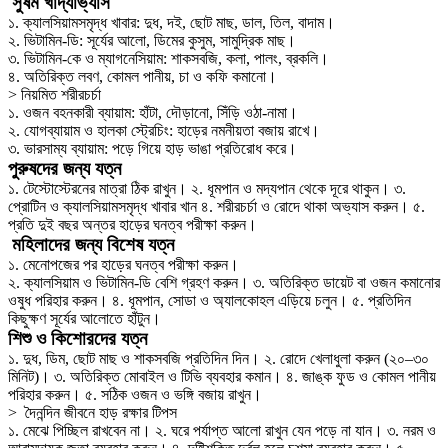
সুষম খাদ্যাভ্যাস
১. ক্যালসিয়ামসমৃদ্ধ খাবার: দুধ, দই, ছোট মাছ, ডাল, তিল, বাদাম।
২. ভিটামিন-ডি: সূর্যের আলো, ডিমের কুসুম, সামুদ্রিক মাছ।
৩. ভিটামিন-কে ও ম্যাগনেসিয়াম: শাকসবজি, কলা, পালং, ব্রকলি।
৪. অতিরিক্ত লবণ, কোমল পানীয়, চা ও কফি কমানো।
> নিয়মিত শরীরচর্চা
১. ওজন বহনকারী ব্যায়াম: হাঁটা, দৌড়ানো, সিঁড়ি ওঠা-নামা।
২. যোগব্যায়াম ও হালকা স্ট্রেচিং: হাড়ের নমনীয়তা বজায় রাখে।
৩. ভারসাম্য ব্যায়াম: পড়ে গিয়ে হাড় ভাঙা প্রতিরোধ করে।
পুরুষদের জন্য যত্ন
১. টেস্টোস্টেরনের মাত্রা ঠিক রাখুন। ২. ধূমপান ও মদ্যপান থেকে দূরে থাকুন। ৩.
প্রোটিন ও ক্যালসিয়ামসমৃদ্ধ খাবার খান ৪. শরীরচর্চা ও রোদে থাকা অভ্যাস করুন। ৫.
প্রতি দুই বছর অন্তর হাড়ের ঘনত্ব পরীক্ষা করুন।
মহিলাদের জন্য বিশেষ যত্ন
১. মেনোপজের পর হাড়ের ঘনত্ব পরীক্ষা করুন।
২. ক্যালসিয়াম ও ভিটামিন-ডি বেশি গ্রহণ করুন। ৩. অতিরিক্ত ডায়েট বা ওজন কমানোর
ওষুধ পরিহার করুন। ৪. ধূমপান, সোডা ও অ্যালকোহল এড়িয়ে চলুন। ৫. প্রতিদিন
কিছুক্ষণ সূর্যের আলোতে হাঁটুন।
শিশু ও কিশোরদের যত্ন
১. দুধ, ডিম, ছোট মাছ ও শাকসবজি প্রতিদিন দিন। ২. রোদে খেলাধুলা করুন (২০–৩০
মিনিট)। ৩. অতিরিক্ত মোবাইল ও টিভি ব্যবহার কমান। ৪. জাঙ্ক ফুড ও কোমল পানীয়
পরিহার করুন। ৫. সঠিক ওজন ও ভঙ্গি বজায় রাখুন।
> দৈনন্দিন জীবনে হাড় রক্ষার টিপস
১. মেঝে পিচ্ছিল রাখবেন না। ২. ঘরে পর্যাপ্ত আলো রাখুন যেন পড়ে না যান। ৩. নরম ও