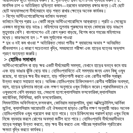
আরামদায়ক জুতা ব্যবহার করুন। ৪. দৃষ্টিশক্তি দুর্বল হলে চশমা ব্যবহার করুন। ৫.
মানসিক চাপ ও অতিরিক্ত দুশ্চিন্তা কমান—হরমোন ভারসাম্য রক্ষার জন্য।এই ছোট
ছোট অভ্যাসগুলো দীর্ঘমেয়াদে হাড় শক্ত রাখার ক্ষেত্রে অনেক কার্যকর।
> বিশ্বে অস্টিওপোরোসিসের বর্তমান অবস্থা
বর্তমানে বিশ্বে প্রায় ২০ কোটি মানুষ অস্টিওপোরোসিসে আক্রান্ত। প্রতি ৩ সেকেন্ডে
একজন মানুষের হাড় ভাঙে। মহিলাদের তুলনায় পুরুষদের মধ্যে কোমরের হাড় ভাঙলে
মৃত্যুহার বেশি। বাংলাদেশেও এই রোগ দ্রুত বাড়ছে, বিশেষ করে শহরের মহিলাদের
মধ্যে। কারণগুলো হল :- * কম সূর্যালোক পাওয়া
* দুধ ও দই কম খাওয়া * অতিরিক্ত সোডা পানীয় * ব্যায়ামের অভাব * অনিয়মিত
জীবনযাপন।এ কারণে সচেতনতা বৃদ্ধি, সময়মতো পরীক্ষা এবং হাড়ের যত্নের অভ্যাস
গ্রহণ অত্যন্ত জরুরি।
> হোমিও সমাধান
অস্টিওপোরোসিস বা হাড় ক্ষয় একটি দীর্ঘমেয়াদী সমস্যা, যেখানে হাড়ের ঘনত্ব কমে যায়
এবং হাড় ভাঙার ঝুঁকি বেড়ে যায়। হোমিওপ্যাথিতে এই সমস্যার জন্য এমন কিছু ওষুধ
রয়েছে, যা হাড়ের ক্ষয় ধীর করতে, হাড় শক্তিশালী করতে এবং রোগীর সার্বিক স্বাস্থ্য
উন্নত করতে সহায়তা করে। অভিজ্ঞ হোমিওপ্যাথ চিকিৎসকগণ রোগীর শারীরিক অবস্থা,
বয়স, হাড়ের দুর্বলতার মাত্রা এবং লক্ষণ অনুসারে ওষুধ নির্বাচন করেন।প্রাথমিকভাবে যে
ওষুধগুলো বেশি ব্যবহৃত হয়, সেগুলো হলো:ক্যালসিয়াম ফসফোরিকা,ক্যালসিয়াম
কার্বোনিকা, সিলিসিয়া, কালি ফসফোরিকাম,
সিমফাইটাম অফিসিনালে,ফসফরাস, কোনিয়াম ম্যাকুলাটাম, থুজা অক্সিডেন্টালিস,আর্নিকা
মন্টেনা, ক্যালসিয়াম আয়োডাটা এই ঔষধগুলো ছাড়াও রোগীর লক্ষণ অনুযায়ী আরও অনেক
হোমিওপ্যাথিক ওষুধ প্রয়োগ করা হতে পারে। তবে চিকিৎসকের পরামর্শ ছাড়া ওষুধ নিজে
নিজে ব্যবহার করলে রোগের অবস্থা জটিল হতে পারে। হোমিওপ্যাথি দীর্ঘমেয়াদীভাবে
হাড়ের স্বাস্থ্য উন্নত করতে, হাড় ক্ষয় ধীর করতে এবং শরীরের স্বাভাবিক প্রতিরোধ
ক্ষমতা বৃদ্ধি করতে কার্যকর।