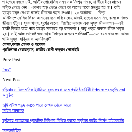
পরিশেষে বলতে চাই, অস্টিওপোরোসিস এমন এক নিঃশব্দ শত্রু, যা ধীরে ধীরে হাড়ের
শক্তি কেড়ে নেয়। একবার হাড় ভেঙে গেলে তা আগের মতো মজবুত হয় না। তাই
হাড়ের যত্ন নেওয়া মানেই জীবনের যত্ন নেওয়া। ২০ অক্টোবর — বিশ্ব
অস্টিওপোরোসিস দিবস আমাদের মনে করিয়ে দেয়,আজই হাড়ের যত্ন নিন, কালকে শক্ত
জীবনে হাঁটুন। সুষম খাদ্য, সূর্যের আলো, নিয়মিত ব্যায়াম এবং সুস্থ জীবনযাপন—এই
চারটি বিষয়ই হতে পারে হাড়ের সবচেয়ে বড় রক্ষাকবচ। হাড় শক্ত থাকলে জীবন শক্ত
হয়। তাই আজ থেকেই শুরু হোক “হাড়ের যত্নের প্রতিজ্ঞা”—যেন বয়স বাড়লেও আমরা
থাকি সুস্থ, সক্রিয় ও আত্মবিশ্বাসী।
লেখক,কলাম লেখক ও গবেষক
প্রতিষ্ঠাতা চেয়ারম্যান, জাতীয় রোগী কল্যাণ সোসাইটি
Prev Post
“ভয়”
Next Post
ঘড়িষার ও ডিঙ্গামানিক ইউনিয়ন যুবদলের ৪৭তম প্রতিষ্ঠাবার্ষিকী উপলক্ষে প্রস্তুতি সভা
অনুষ্ঠিত
তুমি এটাও পছন্দ করতে পারো
লেখক থেকে আরো
আইন-আদালত
দুর্ঘটনায় আহতদের প্রাথমিক চিকিৎসা নিশ্চিত করতে সার্কুলার জারির নির্দেশ হাইকোর্টের
আন্তর্জাতিক