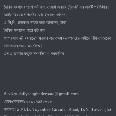
দৈনিক সংবাদের পাতা ডট কম, মেসার্স জববার ট্রেডার্স এর একটি প্রতিষ্ঠান।
আইন বিষয়ক উপদেষ্টাঃ মোঃ ইকবাল হোসেন
এ,পি,পি, মহানগর দায়রা জজ আদালত, ঢাকা।
দৈনিক সংবাদের পাতা ডট কম
গণপ্রজাতন্ত্রী বাংলাদেশ সরকার এর তথ্য মন্ত্রণালয়ের অধীনে বিধি মোতাবেক
নিবন্ধনের জন্য আবেদিত।
এম এ জববার কতৃক সম্পাদিত ও প্রকাশিত
ই-মেইলঃ dailysangbaderpata@gmail.com
ফোন/মোবাইলঃ ০১৩২৭৬৪০৭২৮
কার্যালয়ঃ 28/1/B, Toyanbee Circular Road, B.N. Tower (1st