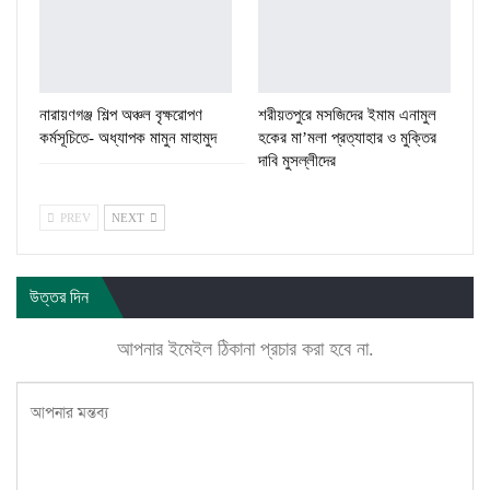
নারায়ণগঞ্জ শিল্প অঞ্চল বৃক্ষরোপণ
শরীয়তপুরে মসজিদের ইমাম এনামুল
কর্মসূচিতে- অধ্যাপক মামুন মাহামুদ
হকের মা’মলা প্রত্যাহার ও মুক্তির
দাবি মুসল্লীদের
PREV
NEXT
উত্তর দিন
আপনার ইমেইল ঠিকানা প্রচার করা হবে না.