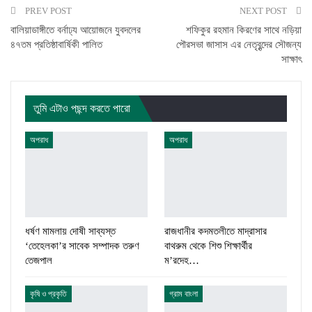
PREV POST
NEXT POST
বালিয়াডাঙ্গীতে বর্নাঢ্য আয়োজনে যুবদলের
শফিকুর রহমান কিরণের সাথে নড়িয়া
৪৭তম প্রতিষ্ঠাবার্ষিকী পালিত
পৌরসভা জাসাস এর নেতৃবৃন্দের সৌজন্য
সাক্ষাৎ
তুমি এটাও পছন্দ করতে পারো
অপরাধ
অপরাধ
ধর্ষণ মামলায় দোষী সাব্যস্ত
রাজধানীর কদমতলীতে মাদ্রাসার
‘তেহেলকা’র সাবেক সম্পাদক তরুণ
বাথরুম থেকে শিশু শিক্ষার্থীর
তেজপাল
ম’রদেহ…
কৃষি ও প্রকৃতি
গ্রাম বাংলা