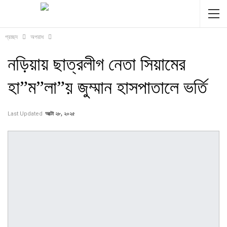
প্রচ্ছদ
অপরাধ
নড়িয়ায় ছাত্রলীগ নেতা সিয়ামের
হা”ম”লা”য় জুম্মান হাসপাতালে ভর্তি
Last Updated
অক্টো ২৮, ২০২৫