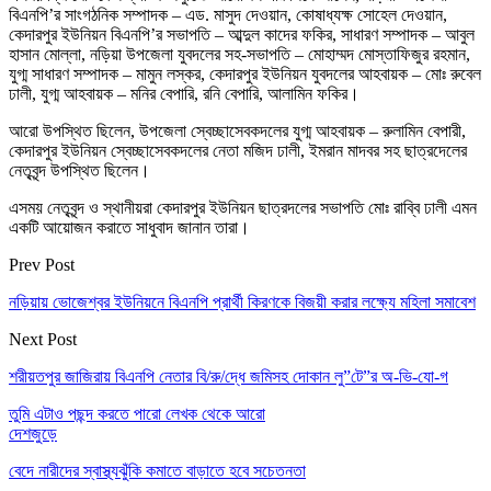
বিএনপি’র সাংগঠনিক সম্পাদক – এড. মাসুদ দেওয়ান, কোষাধ্যক্ষ সোহেল দেওয়ান,
কেদারপুর ইউনিয়ন বিএনপি’র সভাপতি – আব্দুল কাদের ফকির, সাধারণ সম্পাদক – আবুল
হাসান মোল্লা, নড়িয়া উপজেলা যুবদলের সহ-সভাপতি – মোহাম্মদ মোস্তাফিজুর রহমান,
যুগ্ম সাধারণ সম্পাদক – মামুন লস্কর, কেদারপুর ইউনিয়ন যুবদলের আহবায়ক – মোঃ রুবেল
ঢালী, যুগ্ম আহবায়ক – মনির বেপারি, রনি বেপারি, আলামিন ফকির।
আরো উপস্থিত ছিলেন, উপজেলা স্বেচ্ছাসেবকদলের যুগ্ম আহবায়ক – রুলামিন বেপারী,
কেদারপুর ইউনিয়ন স্বেচ্ছাসেবকদলের নেতা মজিদ ঢালী, ইমরান মাদবর সহ ছাত্রদেলের
নেতৃবৃন্দ উপস্থিত ছিলেন।
এসময় নেতৃবৃন্দ ও স্থানীয়রা কেদারপুর ইউনিয়ন ছাত্রদলের সভাপতি মোঃ রাব্বি ঢালী এমন
একটি আয়োজন করাতে সাধুবাদ জানান তারা।
Prev Post
নড়িয়ায় ভোজেশ্বর ইউনিয়নে বিএনপি প্রার্থী কিরণকে বিজয়ী করার লক্ষ্যে মহিলা সমাবেশ
Next Post
শরীয়তপুর জাজিরায় বিএনপি নেতার বি/রু/দ্ধে জমিসহ দোকান লু”টে”র অ-ভি-যো-গ
তুমি এটাও পছন্দ করতে পারো
লেখক থেকে আরো
দেশজুড়ে
বেদে নারীদের স্বাস্থ্যঝুঁকি কমাতে বাড়াতে হবে সচেতনতা