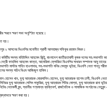
রীর স্মরনে স্মরণ সভা অনুস্ঠিত হয়েছে।
ঠিত হয়।
পুর ২ আসনের বিএনপির মনোনীত প্রার্থী আলহাজ্ব সফিকুর রহমান কিরন।
ী কমিটির সদস্য মহিউদ্দিন আহমেদ জিন্টু, বাংলাদেশ জাতীয়তাবাদী কৃষক দলের সহ-সভাপতি ক
ি নেত্রী ফাহমিদা আহমেদ কান্তা, আমেরিকা ফ্লোরিডা বিএনপির সাধারন সম্পাদক আবু তাহের
াপতি মাস্টার শাহিন হাওলাদার, সহ-সভাপতি মনির মেহমুদ ভূইয়া, বিএনপি নেতা পান্নু শ
ক দলের সদস্য সচিব বিএম আজিজুল হাকিম।
 হোসেন খান, যুগ্ম আহবায়ক মোরসালিন হোসেন, যুগ্ম আহবায়ক হাশেম ঢালী, বিএনপি নেতা মো
 সিনিয়র যুগ্ম আহবায়ক সেলিম লাকুরিয়া, যুগ্ম আহবায়ক পিটার মোল্যা, যুগ্ম আহবায়ক রানা 
িটের নেতাকর্মী বৃন্দ, স্থানীয় গণ্যমান্য ব্যক্তিবর্গ, রাজনৈতিক ও সামাজিক সংগঠনের নেতৃব
্রদ্ধাভরে স্মরণ করা হয়।