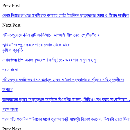
Prev Post
বেগম জিয়ার রু”হের মাগফিরাত কামনায় চামটা ইউনিয়ন ছাত্রদলের দোয়া ও মিলাদ মাহফিল
Next Post
শরীয়তপুরে ডে-ভিল হান্ট অ/ভি/যানে আওয়ামী লীগ নেতা গ্রে”ফ”তার
তুমি এটাও পছন্দ করতে পারো
লেখক থেকে আরো
কৃষি ও প্রকৃতি
নারায়ণগঞ্জ শিল্প অঞ্চল বৃক্ষরোপণ কর্মসূচিতে- অধ্যাপক মামুন মাহামুদ
গ্রাম বাংলা
শরীয়তপুরে মসজিদের ইমাম এনামুল হকের মা’মলা প্রত্যাহার ও মুক্তির দাবি মুসল্লীদের
অপরাধ
জামায়াতের জুলাই অভ্যুত্থান অনুষ্ঠানে বিএনপির হা’মলা, ভিডিও ধারণ করার সাংবাদিকক
গ্রাম বাংলা
প্রায় পাঁচ শতাধিক পরিবারের মাঝে ত্রাণসামগ্রী সামগ্রী বিতরণ করলেন, বিএনপি নেতা ম
Prev
Next