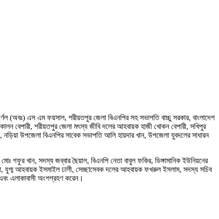
র্ণেল (অবঃ) এস এম ফয়সাল, শরীয়তপুর জেলা বিএনপির সহ সভাপতি বাচ্চু সরকার, বাংলাদেশ
 কালন বেপারী, শরীয়তপুর জেলা মৎস্য জীবি দলের আহবায়ক হাজী খোকন বেপারী, সখিপুর
রীফ, নড়িয়া উপজেলা বিএনপির সাবেক সভাপতি আলি হায়দার খান, উপজেলা যুবদলের সাধারন
ঃ গফুর খান, সদস্য জব্বার ছৈয়াল, বিএনপি নেতা বাবুল ফকির, ডিঙ্গামানিক ইউনিয়নের
ভূইয়া, যুগ্ম আহবায়ক ইসমাইল ঢালী, সেচ্ছাসেবক দলের আহবায়ক ফখরুল ইসলাম, সদস্য সচিব
ৃন্দ এবং এলাকাবাসী অংশগ্রহণ করেন।