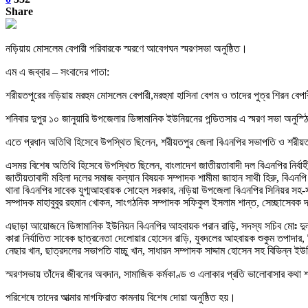
Share
নড়িয়ায় মোসলেম বেপারী পরিবারকে স্মরণে আবেগঘন স্মরণসভা অনুষ্ঠিত।
এম এ জব্বার – সংবাদের পাতা:
শরীয়তপুরের নড়িয়ায় মরহুম মোসলেম বেপারী,মরহুমা হাসিনা বেগম ও তাদের পুত্র শিরন বেপা
শনিবার দুপুর ১০ জানুয়ারি উপজেলার ডিঙ্গামানিক ইউনিয়নের পন্ডিতসার এ স্মরণ সভা অনুস্
এতে প্রধান অতিথি হিসেবে উপস্থিত ছিলেন, শরীয়তপুর জেলা বিএনপির সভাপতি ও শরীয়ত
এসময় বিশেষ অতিথি হিসেবে উপস্থিত ছিলেন, বাংলাদেশ জাতীয়তাবাদী দল বিএনপির নির্বাহ
জাতীয়তাবাদী মহিলা দলের সমাজ কল্যান বিষয়ক সম্পাদক শামীমা জাহান সাথী হিরু, বিএনপ
থানা বিএনপির সাবেক যুগ্মআহবায়ক সোহেল সরকার, নড়িয়া উপজেলা বিএনপির সিনিয়র সহ-সভ
সম্পাদক মাহাবুবুর রহমান খোকন, সাংগঠনিক সম্পাদক সফিকুল ইসলাম শান্ত, সেচ্ছাসেব
এছাড়া আয়োজনে ডিঙ্গামানিক ইউনিয়ন বিএনপির আহবায়ক পরান রাড়ি, সদস্য সচিব মোঃ দুলাল
কারা নির্যাতিত সাবেক ছাত্রনেতা দেলোয়ার হোসেন রাড়ি, যুবদলের আহবায়ক শুকুম তপাদার,
নেছার খান, ছাত্রদলের সভাপতি বাচ্চু খান, সাধারন সম্পাদক সাদ্দাম হোসেন সহ বিভিন্ন ইউন
স্মরণসভায় তাঁদের জীবনের অবদান, সামাজিক কর্মকাণ্ড ও এলাকার প্রতি ভালোবাসার কথা শ
পরিশেষে তাদের আত্মার মাগফিরাত কামনায় বিশেষ দোয়া অনুষ্ঠিত হয়।