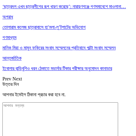
‘ছাত্রদল এখন ছাত্রলীগের রূপ ধারণ করেছে’: নারায়ণগঞ্জে গণসমাবেশে মাওলানা…
অপরাধ
তোলারাম কলেজ ছাত্রাবাসে হা’মলা-লু’টপাটের অভিযোগ
গণমাধ্যম
মানিক মিয়া ও মামুন ফকিরের সংবাদ সম্মেলনের প্রতিবাদে পাল্টা সংবাদ সম্মেলন
আন্তর্জাতিক
ইবোলার বান্ডিবুগিও ধরন ঠেকাতে মডার্নার টিকার পরীক্ষার অনুমোদন কানাডার
Prev
Next
উত্তর দিন
আপনার ইমেইল ঠিকানা প্রচার করা হবে না.