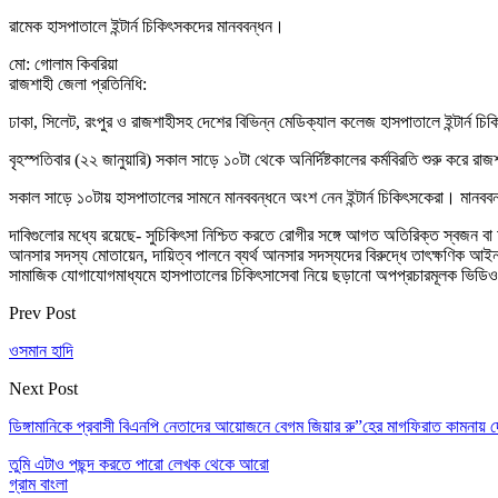
রামেক হাসপাতালে ইন্টার্ন চিকিৎসকদের মানববন্ধন।
মো: গোলাম কিবরিয়া
রাজশাহী জেলা প্রতিনিধি:
ঢাকা, সিলেট, রংপুর ও রাজশাহীসহ দেশের বিভিন্ন মেডিক্যাল কলেজ হাসপাতালে ইন্টার্ন চিক
বৃহস্পতিবার (২২ জানুয়ারি) সকাল সাড়ে ১০টা থেকে অনির্দিষ্টকালের কর্মবিরতি শুরু করে
সকাল সাড়ে ১০টায় হাসপাতালের সামনে মানববন্ধনে অংশ নেন ইন্টার্ন চিকিৎসকেরা। মানববন্ধ
দাবিগুলোর মধ্যে রয়েছে- সুচিকিৎসা নিশ্চিত করতে রোগীর সঙ্গে আগত অতিরিক্ত স্বজন বা অ্যাটে
আনসার সদস্য মোতায়েন, দায়িত্ব পালনে ব্যর্থ আনসার সদস্যদের বিরুদ্ধে তাৎক্ষণিক আইনানুগ
সামাজিক যোগাযোগমাধ্যমে হাসপাতালের চিকিৎসাসেবা নিয়ে ছড়ানো অপপ্রচারমূলক ভিডিও
Prev Post
ওসমান হাদি
Next Post
ডিঙ্গামানিকে প্রবাসী বিএনপি নেতাদের আয়োজনে বেগম জিয়ার রু”হের মাগফিরাত কামনায় 
তুমি এটাও পছন্দ করতে পারো
লেখক থেকে আরো
গ্রাম বাংলা