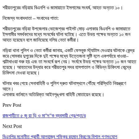
শরীয়তপুরের নড়িয়ায় বিএনপি ও জামায়াতে ইসলামের সংঘর্ষ, আহত অন্তত ১০।
নিজেস্ব সংবাদদাতা – সংবাদের পাতা:
শরীয়তপুরের নড়িয়া উপজেলার ভোজেশ্বর পাইলট মোড় এলাকায় বিএনপি ও জামায়াতে
ইসলামীর সমর্থকদের মধ্যে সংঘর্ষের ঘটনা ঘটেছে। এতে উভয় পক্ষের অন্তত ১০ জন
আহত হয়েছেন বলে জানিয়েছে দলিয় নেতা কর্মীরা।
নড়িয়া থানা পুলিশ ও নেতা কর্মীরা জানায়, একটি ফেসবুক স্ট্যাটাস দেওয়ার ঘটনাকে কেন্দ্র
করে সোমবার দুপুরের দিকে দুই পক্ষের মধ্যে উত্তেজনা সৃষ্টি হলে একপর্যায়ে ধাওয়া–
পাল্টাধাওয়া শুরু হয় এবং তা সংঘর্ষে রূপ নেয়। সংর্ঘষে উভয় পক্ষের অন্তত ১০ জন আহত
হয়েছে। আহতদের উদ্ধার করে শরীয়তপুর সদর হাসপাতাল ও বিভিন্ন চিকিৎসা কেন্দ্রে
চিকিৎসা দেওয়া হয়েছে।
ঘটনার খবর পেয়ে সেনাবাহিনী ও পুলিশ দ্রুত ঘটনাস্থলে পৌঁছে পরিস্থিতি নিয়ন্ত্রণে
আনে।
এলাকায় বর্তমানে অতিরিক্ত আইনশৃঙ্খলা বাহিনী মোতায়েন রয়েছে।
Prev Post
রাজশাহীতে ৫ জু য়া ড়ি ও মা”দ”ক ব্যবসায়ী গ্রে/প্তা/র
Next Post
বিএনপির মনোনীত প্রার্থী আলহাজ্ব শফিকুর রহমান কিরণের বিশাল গণসংযোগ