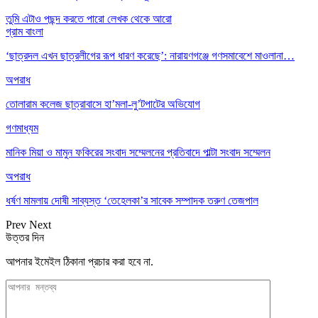
তুমি এটাও পছন্দ করতে পারো
লেখক থেকে আরো
গ্রাম বাংলা
‘ছাত্রদল এখন ছাত্রলীগের রূপ ধারণ করেছে’: নারায়ণগঞ্জে গণসমাবেশে মাওলানা…
অপরাধ
তোলারাম কলেজ ছাত্রাবাসে হা’মলা-লু’টপাটের অভিযোগ
গণমাধ্যম
মানিক মিয়া ও মামুন ফকিরের সংবাদ সম্মেলনের প্রতিবাদে পাল্টা সংবাদ সম্মেলন
অপরাধ
ধর্ষণ মামলায় দোষী সাব্যস্ত ‘তেহেলকা’র সাবেক সম্পাদক তরুণ তেজপাল
Prev
Next
উত্তর দিন
আপনার ইমেইল ঠিকানা প্রচার করা হবে না.