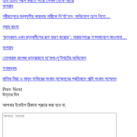
তুমি এটাও পছন্দ করতে পারো
লেখক থেকে আরো
অপরাধ
শরীয়তপুরে মধ্যযুগীয় কায়দায় নারীকে নি’র্যা’তন, অভিযোগ তুলে নিতে…
গ্রাম বাংলা
‘ছাত্রদল এখন ছাত্রলীগের রূপ ধারণ করেছে’: নারায়ণগঞ্জে গণসমাবেশে মাওলানা…
অপরাধ
তোলারাম কলেজ ছাত্রাবাসে হা’মলা-লু’টপাটের অভিযোগ
গণমাধ্যম
মানিক মিয়া ও মামুন ফকিরের সংবাদ সম্মেলনের প্রতিবাদে পাল্টা সংবাদ সম্মেলন
Prev
Next
উত্তর দিন
আপনার ইমেইল ঠিকানা প্রচার করা হবে না.