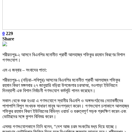
0
229
Share
শরীয়তপুর-২ আসনে বিএনপির মনোনীত প্রার্থী আলহাজ্ব শফিকুর রহমান কিরণের বিশাল
গণসংযোগ।
এম এ জব্বার – সংবাদের পাতা:
শরীয়তপুর-২ (নড়িয়া–সখিপুর) আসনের বিএনপির মনোনীত প্রার্থী আলহাজ্ব শফিকুর
রহমান কিরণ মঙ্গলবার ২৭ জানুয়ারি নড়িয়া উপজেলার চরআআ, নওপাড়া ইউনিয়নে
দিনব্যাপী এক বিশাল নির্বাচনী গণসংযোগ কর্মসূচি পালন করেছেন।
সকাল থেকে শুরু হওয়া এ গণসংযোগে স্থানীয় বিএনপি ও অঙ্গসংগঠনের নেতাকর্মীদের
পাশাপাশি বিপুল সংখ্যক সাধারণ মানুষ অংশগ্রহণ করেন। গণসংযোগ চলাকালে আলহাজ্ব
শফিকুর রহমান কিরণ ইউনিয়নের বিভিন্ন ওয়ার্ড ও গুরুত্বপূর্ণ সড়ক প্রদক্ষিণ করেন এবং
ভোটারদের সঙ্গে কুশল বিনিময় করেন।
এসময় গণসংযোগকালে তিনি বলেন, “দেশ আজ চরম সংকটের মধ্য দিয়ে যাচ্ছে।
জনগণের ভোটাধিকার ফিরিয়ে দিতে হলে বিএনপিকে ক্ষমতায় আনতে হবে। শরীয়তপুর-২