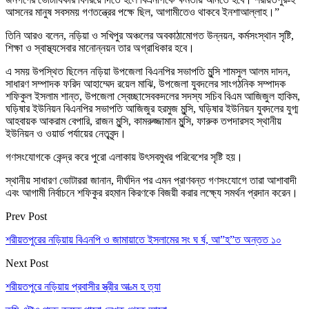
আসনের মানুষ সবসময় গণতন্ত্রের পক্ষে ছিল, আগামীতেও থাকবে ইনশাআল্লাহ।”
তিনি আরও বলেন, নড়িয়া ও সখিপুর অঞ্চলের অবকাঠামোগত উন্নয়ন, কর্মসংস্থান সৃষ্টি,
শিক্ষা ও স্বাস্থ্যসেবার মানোন্নয়ন তার অগ্রাধিকার হবে।
এ সময় উপস্থিত ছিলেন নড়িয়া উপজেলা বিএনপির সভাপতি মুন্সি শামসুল আলম দাদন,
সাধারণ সম্পাদক ফরিদ আহাম্মেদ রয়েল মাঝি, উপজেলা যুবদলের সাংগঠনিক সম্পাদক
শফিকুল ইসলাম শান্ত, উপজেলা স্বেচ্ছাসেবকদলের সদস্য সচিব বিএম আজিজুল হাকিম,
ঘড়িষার ইউনিয়ন বিএনপির সভাপতি আজিজুর হরমুজ মুন্সি, ঘড়িষার ইউনিয়ন যুবদলের যুগ্ম
আহবায়ক আকরাম বেপারি, রাজন মুন্সি, কামরুজ্জামান মুন্সি, ফারুক তপদারসহ স্থানীয়
ইউনিয়ন ও ওয়ার্ড পর্যায়ের নেতৃবৃন্দ।
গণসংযোগকে কেন্দ্র করে পুরো এলাকায় উৎসবমুখর পরিবেশের সৃষ্টি হয়।
স্থানীয় সাধারণ ভোটাররা জানান, দীর্ঘদিন পর এমন প্রাণবন্ত গণসংযোগে তারা আশাবাদী
এবং আগামী নির্বাচনে শফিকুর রহমান কিরণকে বিজয়ী করার লক্ষ্যে সমর্থন প্রদান করেন।
Prev Post
শরীয়তপুরের নড়িয়ায় বিএনপি ও জামায়াতে ইসলামের সং ঘ র্ষ, আ”হ”ত অন্তত ১০
Next Post
শরীয়তপুরে নড়িয়ায় প্রবাসীর স্ত্রীর আ ত্ম হ ত্যা