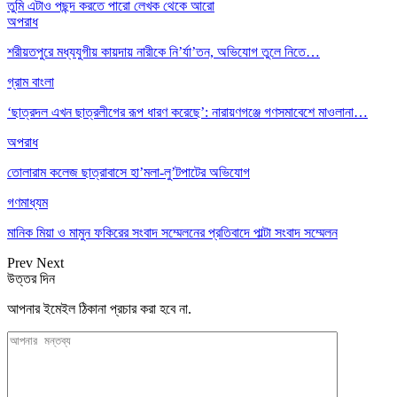
তুমি এটাও পছন্দ করতে পারো
লেখক থেকে আরো
অপরাধ
শরীয়তপুরে মধ্যযুগীয় কায়দায় নারীকে নি’র্যা’তন, অভিযোগ তুলে নিতে…
গ্রাম বাংলা
‘ছাত্রদল এখন ছাত্রলীগের রূপ ধারণ করেছে’: নারায়ণগঞ্জে গণসমাবেশে মাওলানা…
অপরাধ
তোলারাম কলেজ ছাত্রাবাসে হা’মলা-লু’টপাটের অভিযোগ
গণমাধ্যম
মানিক মিয়া ও মামুন ফকিরের সংবাদ সম্মেলনের প্রতিবাদে পাল্টা সংবাদ সম্মেলন
Prev
Next
উত্তর দিন
আপনার ইমেইল ঠিকানা প্রচার করা হবে না.