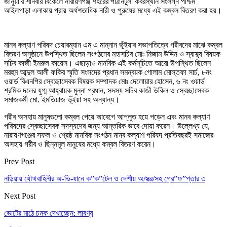
জানুয়ারি শনিবার বিকেলে নারায়ণগঞ্জ শহরের পাঠানটুলী কবরস্থান সংলগ্ন পশ্চিম
আইলপাড়া এলাকায় প্রায় অর্ধশতাধিক নারী ও পুরুষের মধ্যে এই কম্বল বিতরণ করা হয়।
মানব কল্যাণ পরিষদ চেয়ারম্যান এম এ মান্নান ভূঁইয়ার সভাপতিত্বে গরীবদের মাঝে কম্বল
বিতরণ অনুষ্ঠানে উপস্থিত ছিলেন সংগঠনের মহাসচিব মোঃ নিজাম উদ্দিন ও স্বাস্থ্য বিষয়ক
সচিব কাজী ইমরুল কায়েস। এছাড়াও মানবিক এই কর্মসূচিতে আরো উপস্থিত ছিলেন
মরহুম আব্দুল আলী ফকির স্মৃতি সংসদের প্রধান সমন্বয়ক গোলাম মোস্তফা সার্চ, ৮নং
ওয়ার্ড বিএনপির স্বেচ্ছাসেবক বিষয়ক সম্পাদক মোঃ দেলোয়ার হোসেন, ৬ নং ওয়ার্ড
শ্রমিক দলের যুগ্ম আহ্বায়ক মুন্না প্রধান, সদস্য সচিব কাজী উকিল ও স্বেচ্ছাসেবক
সমাজকর্মী মো. ইমতিয়াজ ভূঁইয়া সহ অন্যান্য।
গরীব অসহায় মানুষগুলো কম্বল পেয়ে আবেগে আপ্লুত হয়ে পড়েন এবং মানব কল্যাণ
পরিষদের স্বেচ্ছাসেবক সদস্যদের জন্য আন্তরিক ভাবে দোয়া করেন। উল্লেখ্য যে,
নারায়ণগঞ্জের সফল ও শ্রেষ্ঠ মানবিক সংগঠন মানব কল্যাণ পরিষদ প্রতিবছরই সমাজের
অসহায় গরীব ও ছিন্নমূল মানুষের মধ্যে কম্বল বিতরণ করেন।
Prev Post
নড়িয়ায় যৌথবাহিনীর অ-ভি-যানে ক”ক”টেল ও দেশীয় অ/স্ত্র/সহ গ্রে”ফ”প্তার ৩
Next Post
ভোটের মাঠে চমক দেখাচ্ছেন: লাবণ্য