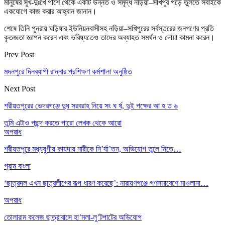
মানুষের সুখ-দুঃখে পাশে থেকে একটি উন্নত ও সমৃদ্ধ নড়িয়া–সখিপুর গড়ে তুলতে সবাইকে
একযোগে কাজ করার আহ্বান জানান।
শেষে তিনি পুনরায় ঘড়িষার ইউনিয়নবাসীসহ নড়িয়া–সখিপুরের সর্বস্তরের জনগণের প্রতি
কৃতজ্ঞতা জ্ঞাপন করেন এবং ভবিষ্যতেও তাদের অব্যাহত সমর্থন ও দোয়া কামনা করেন।
Prev Post
মদনপুরে দিনব্যাপী রান্নার প্রশিক্ষণ কর্মশালা অনুষ্ঠিত
Next Post
শরীয়তপুরের ভেদরগঞ্জে দুধ সরবরাহ নিয়ে সং ঘ র্ষ, দুই পক্ষের আ হ ত ৬
তুমি এটাও পছন্দ করতে পারো
লেখক থেকে আরো
অপরাধ
শরীয়তপুরে মধ্যযুগীয় কায়দায় নারীকে নি’র্যা’তন, অভিযোগ তুলে নিতে…
গ্রাম বাংলা
‘ছাত্রদল এখন ছাত্রলীগের রূপ ধারণ করেছে’: নারায়ণগঞ্জে গণসমাবেশে মাওলানা…
অপরাধ
তোলারাম কলেজ ছাত্রাবাসে হা’মলা-লু’টপাটের অভিযোগ