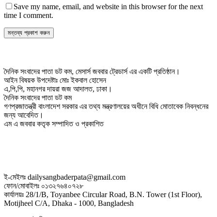
Save my name, email, and website in this browser for the next
time I comment.
দৈনিক সংবাদের পাতা ডট কম, মেসার্স জববার ট্রেডার্স এর একটি প্রতিষ্ঠান।
আইন বিষয়ক উপদেষ্টাঃ মোঃ ইকবাল হোসেন
এ,পি,পি, মহানগর দায়রা জজ আদালত, ঢাকা।
দৈনিক সংবাদের পাতা ডট কম
গণপ্রজাতন্ত্রী বাংলাদেশ সরকার এর তথ্য মন্ত্রণালয়ের অধীনে বিধি মোতাবেক নিবন্ধনের
জন্য আবেদিত।
এম এ জববার কতৃক সম্পাদিত ও প্রকাশিত
ই-মেইলঃ dailysangbaderpata@gmail.com
ফোন/মোবাইলঃ ০১৩২৭৬৪০৭২৮
কার্যালয়ঃ 28/1/B, Toyanbee Circular Road, B.N. Tower (1st Floor),
Motijheel C/A, Dhaka - 1000, Bangladesh