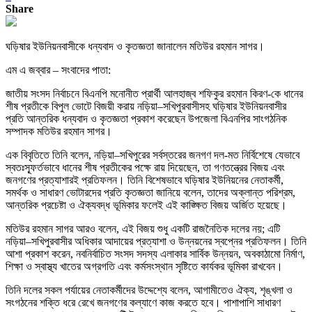
Share
ঘড়িষার ইউনিয়নবাসীকে ধন্যবাদ ও কৃতজ্ঞতা জানালেন মতিউর রহমান সাগর।
এম এ জব্বার – সংবাদের পাতা:
জাতীয় সংসদ নির্বাচনে বিএনপি মনোনীত প্রার্থী আলহাজ্ব শফিকুর রহমান কিরণ-কে ধানের
শীষ প্রতীকে বিপুল ভোটে বিজয়ী করায় নড়িয়া–সখিপুরবাসীসহ ঘড়িষার ইউনিয়নবাসীর
প্রতি আন্তরিক ধন্যবাদ ও কৃতজ্ঞতা প্রকাশ করেছেন উপজেলা বিএনপির সাংগঠনিক
সম্পাদক মতিউর রহমান সাগর।
এক বিবৃতিতে তিনি বলেন, নড়িয়া–সখিপুরের সর্বস্তরের জনগণ দল-মত নির্বিশেষে যেভাবে
স্বতঃস্ফূর্তভাবে ধানের শীষ প্রতীকের পক্ষে রায় দিয়েছেন, তা গণতন্ত্রের বিজয় এবং
জনগণের প্রত্যাশারই প্রতিফলন। তিনি বিশেষভাবে ঘড়িষার ইউনিয়নের নেতাকর্মী,
সমর্থক ও সাধারণ ভোটারদের প্রতি কৃতজ্ঞতা জানিয়ে বলেন, তাদের অক্লান্ত পরিশ্রম,
আন্তরিক প্রচেষ্টা ও ঐক্যবদ্ধ ভূমিকার ফলেই এই কাঙ্ক্ষিত বিজয় অর্জিত হয়েছে।
মতিউর রহমান সাগর আরও বলেন, এই বিজয় শুধু একটি রাজনৈতিক দলের নয়; এটি
নড়িয়া–সখিপুরবাসীর অধিকার আদায়ের প্রত্যাশা ও উন্নয়নের স্বপ্নের প্রতিফলন। তিনি
আশা প্রকাশ করেন, নবনির্বাচিত সংসদ সদস্য এলাকার সার্বিক উন্নয়ন, অবকাঠামো নির্মাণ,
শিক্ষা ও স্বাস্থ্য খাতের অগ্রগতি এবং কর্মসংস্থান সৃষ্টিতে কার্যকর ভূমিকা রাখবেন।
তিনি দলের সকল পর্যায়ের নেতাকর্মীদের উদ্দেশ্যে বলেন, আগামীতেও ঐক্য, শৃঙ্খলা ও
সংগঠনের শক্তি ধরে রেখে জনগণের কল্যাণে কাজ করতে হবে। পাশাপাশি সাধারণ