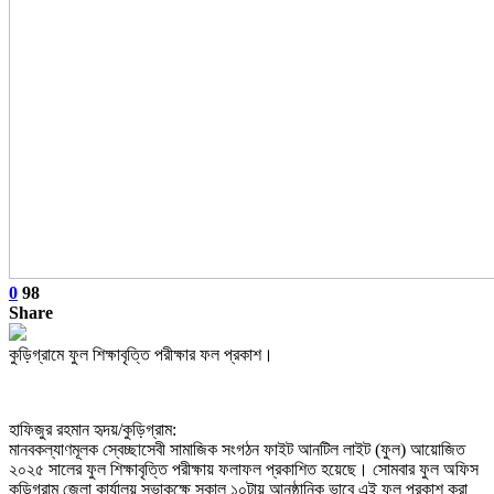
0
98
Share
কুড়িগ্রামে ফুল শিক্ষাবৃত্তি পরীক্ষার ফল প্রকাশ।
হাফিজুর রহমান হৃদয়/কুড়িগ্রাম:
মানবকল্যাণমূলক স্বেচ্ছাসেবী সামাজিক সংগঠন ফাইট আনটিল লাইট (ফুল) আয়োজিত
২০২৫ সালের ফুল শিক্ষাবৃত্তি পরীক্ষায় ফলাফল প্রকাশিত হয়েছে। সোমবার ফুল অফিস
কুড়িগ্রাম জেলা কার্যালয় সভাকক্ষে সকাল ১০টায় আনুষ্ঠানিক ভাবে এই ফল প্রকাশ করা