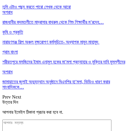
তুমি এটাও পছন্দ করতে পারো
লেখক থেকে আরো
অপরাধ
রাজধানীর কদমতলীতে মাদ্রাসার বাথরুম থেকে শিশু শিক্ষার্থীর ম’রদেহ…
কৃষি ও প্রকৃতি
নারায়ণগঞ্জ শিল্প অঞ্চল বৃক্ষরোপণ কর্মসূচিতে- অধ্যাপক মামুন মাহামুদ
গ্রাম বাংলা
শরীয়তপুরে মসজিদের ইমাম এনামুল হকের মা’মলা প্রত্যাহার ও মুক্তির দাবি মুসল্লীদের
অপরাধ
জামায়াতের জুলাই অভ্যুত্থান অনুষ্ঠানে বিএনপির হা’মলা, ভিডিও ধারণ করার
সাংবাদিককে…
Prev
Next
উত্তর দিন
আপনার ইমেইল ঠিকানা প্রচার করা হবে না.