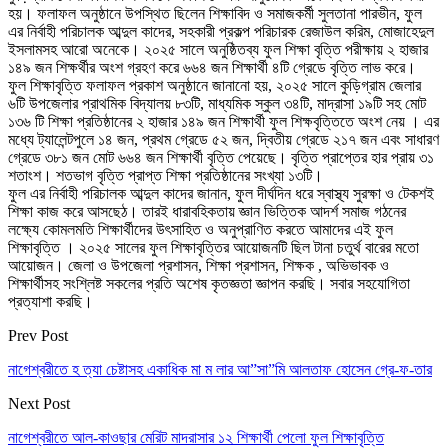
হয়। ফলাফল অনুষ্ঠানে উপস্থিত ছিলেন শিক্ষাবিদ ও সমাজকর্মী সুলতানা পারভীন, ফুল
এর নির্বাহী পরিচালক আব্দুল কাদের, সহকারী প্রকল্প পরিচারক রেজাউল করিম, মোজাহেদুল
ইসলামসহ আরো অনেকে। ২০২৫ সালে অনুষ্ঠিতব্য ফুল শিক্ষা বৃত্তি পরীক্ষায় ২ হাজার
১৪৯ জন শিক্ষর্থীর অংশ গ্রহণ করে ৬৬৪ জন শিক্ষার্থী ৪টি গ্রেডে বৃত্তি লাভ করে।
ফুল শিক্ষাবৃত্তি ফলাফল প্রকাশ অনুষ্ঠানে জানানো হয়, ২০২৫ সালে কুড়িগ্রাম জেলার
৬টি উপজেলার প্রাথমিক বিদ্যালয় ৮৩টি, মাধ্যমিক স্কুল ৩৪টি, মাদ্রাসা ১৯টি সহ মোট
১৩৬ টি শিক্ষা প্রতিষ্ঠানের ২ হাজার ১৪৯ জন শিক্ষার্থী ফুল শিক্ষবৃত্তিতে অংশ নেয় । এর
মধ্যে ট্যালেন্টপুলে ১৪ জন, প্রথম গ্রেডে ৫২ জন, দ্বিতীয় গ্রেডে ২১৭ জন এবং সাধারণ
গ্রেডে ৩৮১ জন মোট ৬৬৪ জন শিক্ষার্থী বৃত্তি পেয়েছে। বৃত্তি প্রাপ্তের হার প্রায় ৩১
শতাংশ। শতভাগ বৃত্তি প্রাপ্ত শিক্ষা প্রতিষ্ঠানের সংখ্যা ১৩টি।
ফুল এর নির্বাহী পরিচালক আব্দুল কাদের জানান, ফুল দীর্ঘদিন ধরে স্বাস্থ্য সুরক্ষা ও টেকশই
শিক্ষা কাজ করে আসছেঠ। তারই ধারাবহিকতায় জ্ঞান ভিত্তিক আদর্শ সমাজ গঠনের
লক্ষ্যে কোমলমতি শিক্ষার্থীদের উৎসাহিত ও অনুপ্রাণিত করতে আমাদের এই ফুল
শিক্ষাবৃত্তি । ২০২৫ সালের ফুল শিক্ষাবৃত্তির আয়োজনটি ছিল টানা চতুর্থ বারের মতো
আয়োজন। জেলা ও উপজেলা প্রশাসন, শিক্ষা প্রশাসন, শিক্ষক , অভিভাবক ও
শিক্ষার্থীসহ সংশ্লিষ্ট সকলের প্রতি অশেষ কৃতজ্ঞতা জ্ঞাপন করছি। সবার সহযোগিতা
প্রত্যাশা করছি।
Prev Post
নাগেশ্বরীতে হ ত্যা চেষ্টাসহ একাধিক মা ম লার আ”সা”মি আলতাফ হোসেন গ্রে-ফ-তার
Next Post
নাগেশ্বরীতে আল-কাওছার মেরিট মাদরাসার ১২ শিক্ষার্থী পেলো ফুল শিক্ষাবৃত্তি