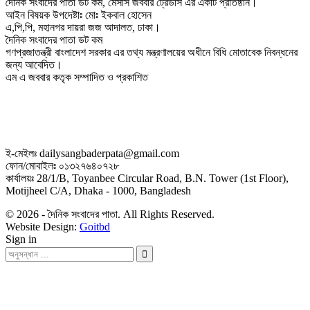
দৈনিক সংবাদের পাতা ডট কম, মেসার্স জববার ট্রেডার্স এর একটি প্রতিষ্ঠান।
আইন বিষয়ক উপদেষ্টাঃ মোঃ ইকবাল হোসেন
এ,পি,পি, মহানগর দায়রা জজ আদালত, ঢাকা।
দৈনিক সংবাদের পাতা ডট কম
গণপ্রজাতন্ত্রী বাংলাদেশ সরকার এর তথ্য মন্ত্রণালয়ের অধীনে বিধি মোতাবেক নিবন্ধনের
জন্য আবেদিত।
এম এ জববার কতৃক সম্পাদিত ও প্রকাশিত
ই-মেইলঃ dailysangbaderpata@gmail.com
ফোন/মোবাইলঃ ০১৩২৭৬৪০৭২৮
কার্যালয়ঃ 28/1/B, Toyanbee Circular Road, B.N. Tower (1st Floor),
Motijheel C/A, Dhaka - 1000, Bangladesh
© 2026 - দৈনিক সংবাদের পাতা. All Rights Reserved.
Website Design:
Goitbd
Sign in