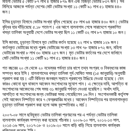
মহিলা ভোটার ৫ কোটি ৮৭ লাখ ৪ হাজার ৮৭৯ জন এবং হিজড়া ভোটার ৮৩৭ জন। সব
মিলিয়ে আজকে পর্যন্ত দেশের মোট ভোটার সংখ্যা ১১ কোটি ৯১ লাখ ৫১ হাজার ৪৪০
জন।
ইসির চূড়ান্ত হিসাবে ভোটার সংখ্যা বৃদ্ধি পেয়েছে ৫৮ লাখ ৬৪ হাজার ৪৩০ জন। ভোটার
বৃদ্ধির হার দাঁড়িয়েছে ৫.১৮ শতাংশ। এর আগে হালনাগাদ শেষে সারাদেশে প্রকাশিত
খসড়া তালিকা অনুযায়ী দেশে ভোটার সংখ্যা ছিল ১১ কোটি ৩২ লাখ ৮৭ হাজার ১০ জন।
ইসি জানায়, চূড়ান্ত হিসাবে মৃত ভোটার কর্তন হয়েছে ২২ লাখ ৯ হাজার ১২৯ জন।
কর্তনকৃত ভোটারের মধ্যে পুরুষ ভোটারের সংখ্যা ১৩ লাখ ৭৮ হাজার ৮৭২ জন, মহিলা
ভোটারের সংখ্যা ৮ লাখ ৩০ হাজার ২৫৭ জন। মৃত ভোটার কর্তনের পর দেশে বর্তমানে
মোট ভোটার সংখ্যা ১১ কোটি ৯১ লাখ ৫১ হাজার ৪৪০ জন।
গত বছরের ২০ মে থেকে ২০ নভেম্বর পর্যন্ত চার ধাপে তথ্য সংগ্রহ ও নিবন্ধনের কাজ
সম্পন্ন করে ইসি। হালনাগাদের খসড়া তালিকা পূর্ব ঘোষিত সময় (১৫ জানুয়ারি) অনুযায়ী
প্রকাশ করা হয়। এটি বিভিন্ন জনবহুল স্থানে প্রকাশ্যে টাঙিয়ে দেওয়া হয়েছে। যেন
কারও কোনো ভুল থাকলে আবেদন সংশোধনের সুযোগ পান। এ ক্ষেত্রে দাবি, আপত্তি বা
সংশোধনের আবেদনের শেষ সময় ৩১ জানুয়ারি পর্যন্ত দেওয়া হয়েছিল। অর্থাৎ দাবি,
আপত্তি বা সংশোধনের জন্য ভোটাররা সময় পেয়েছিলেন ১৬ দিন। সংশোধনকারী কর্তৃপক্ষ
সেই আবেদন নিষ্পত্তি করে ৭ ফেব্রুয়ারির মধ্যে। আবেদন নিষ্পত্তির পর হালনাগাদকৃত
চূড়ান্ত তালিকা প্রকাশ করা হলো আজ বৃহস্পতিবার ২ মার্চ।
২০০৭-০৮ সালে ছবিযুক্ত ভোটার তালিকা প্রণয়নের পর এ পর্যন্ত ভোটার তালিকা
হালনাগাদ কার্যক্রম সম্পন্ন করা হয়েছে পাঁচবার। ২০০৯-১০ সাল, ২০১২-১৩ সাল,
২০১৫-১৬ সাল, ২০১৭-১৮ ও ২০১৯-২০ সালে বাড়ি বাড়ি গিয়ে হালনাগাদ কার্যক্রম
পরিচালনা করেছে ইসি।