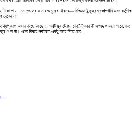
নি বীমার মোটা অঙ্কের মিথ্যা অর্থ দাবির প্রমাণ পেয়েছেন বলেও উল্লেখ করেন।
, টাকা পায়। সে ক্ষেত্রে আমার অনুরোধ থাকবে— বিভিন্ন ইন্স্যুরেন্স কোম্পানি এবং কর্তৃপক
া দেবেন না।
িরও তথ্যপ্রমাণ আমার কাছে আছে। একটি ফ্ল্যাটে ৪০ কোটি টাকার কী সম্পদ থাকতে পারে, কত
 কিছুই পেল না। এসব বিষয়ে সবাইকে একটু নজর দিতে হবে।
িলন…