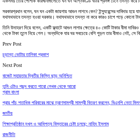
একসময় তৈরি পোশাক কারখানাগুলোতে ঘন ঘন অগ্নিকাণ্ড ঘটার প্রসঙ্গ টেনে তদন্ত করে তি
সরকারপ্রধান বলেন, ঘন ঘন একটা জায়গায় আগুন লাগবে কেন? ইন্স্যুরেন্সের দাবিদার হয়ে যায়
যথাযথভাবে তদন্ত হওয়া দরকার। যথাযথভাবে তদন্ত না করে কারও চাপে পড়ে কোনো টাক
তিনি উদাহরণ দিয়ে বলেন, একটি ফ্ল্যাটে আগুন লাগার ক্ষেত্রে ৪০ কোটি টাকার বীমা দাব
থেকে টাকা তুলে নিয়ে গেল। অন্যদিকে যার ঘর সবচেয়ে বেশি পুড়ল তার বীমাও নেই, সে
Prev Post
চূড়ান্ত ভোটার তালিকা প্রকাশ
Next Post
বাজেট সহায়তার দ্বিতীয় কিস্তি ছাড় অনিশ্চিত
তুমি এটাও পছন্দ করতে পারো
লেখক থেকে আরো
গ্রাম বাংলা
প্রায় পাঁচ শতাধিক পরিবারের মাঝে ত্রাণসামগ্রী সামগ্রী বিতরণ করলেন, বিএনপি নেতা ম
জাতীয়
শিক্ষাপ্রতিষ্ঠান দখল ও আধিপত্য বিস্তারের চেষ্টা চলছে: নাহিদ ইসলাম
রাজনীতি