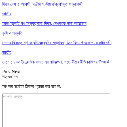
ফিরে দেখা ৫ আগস্ট: ঘণ্টায় ঘণ্টায় র’ক্তা’ক্ত যাত্রাবাড়ী
জাতীয়
আজ ‘জুলাই গণ-অভ্যুত্থান’ দিবস, দেশজুড়ে নানা আয়োজন
কৃষি ও প্রকৃতি
দেশের বিভিন্ন স্থানে বৃষ্টি-বজ্রবৃষ্টির সম্ভাবনা, তিন বিভাগে হতে পারে ভারি বর্ষণ
জাতীয়
দেশে ১,৪০০ বৈদ্যুতিক বাস চালুর পরিকল্পনা, গড়ে উঠবে ইভি চার্জিং নেটওয়ার্ক
Prev
Next
উত্তর দিন
আপনার ইমেইল ঠিকানা প্রচার করা হবে না.